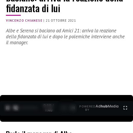
fidanzata di lui
VINCENZO CHIANESE
|
21 OTTOBRE 2021
Albe e Serena si baciano ad Amici 21: arriva la reazione
della fidanzata di lui e dopo le polemiche interviene anche
il manager.
0:10 /
Ad
hub
Media
POWERED
1
/
2
1:40
BY