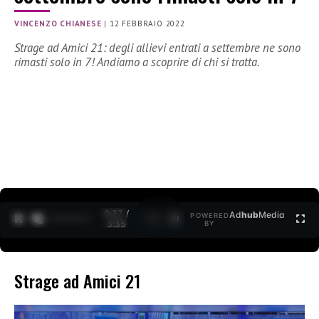
VINCENZO CHIANESE
|
12 FEBBRAIO 2022
Strage ad Amici 21: degli allievi entrati a settembre ne sono
rimasti solo in 7! Andiamo a scoprire di chi si tratta.
0:27 /
Ad
hub
Media
POWERED
1
/
2
3:35
BY
Strage ad Amici 21