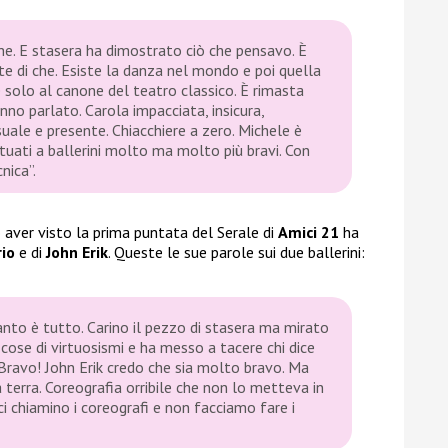
che. E stasera ha dimostrato ciò che pensavo. È
te di che. Esiste la danza nel mondo e poi quella
e solo al canone del teatro classico. È rimasta
hanno parlato. Carola impacciata, insicura,
suale e presente. Chiacchiere a zero. Michele è
ituati a ballerini molto ma molto più bravi. Con
nica”.
aver visto la prima puntata del Serale di
Amici 21
ha
io
e di
John Erik
. Queste le sue parole sui due ballerini:
nto è tutto. Carino il pezzo di stasera ma mirato
cose di virtuosismi e ha messo a tacere chi dice
Bravo! John Erik credo che sia molto bravo. Ma
a terra. Coreografia orribile che non lo metteva in
ci chiamino i coreografi e non facciamo fare i