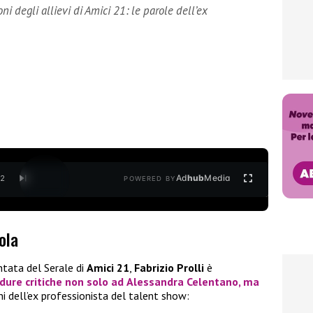
oni degli allievi di Amici 21: le parole dell’ex
Ad
hub
Media
/
2
POWERED BY
ola
tata del Serale di
Amici 21
,
Fabrizio Prolli
è
dure critiche non solo ad
Alessandra Celentano
, ma
ni dell’ex professionista del talent show: