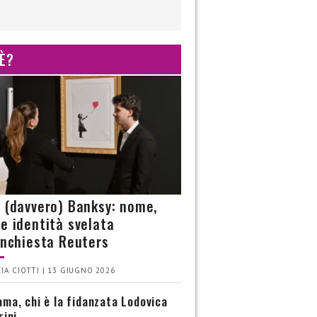
 È?
è (davvero) Banksy: nome,
 e identità svelata
’inchiesta Reuters
IA CIOTTI | 13 GIUGNO 2026
ma, chi è la fidanzata Lodovica
rini