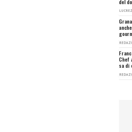
del d
LUCREZ
Grana
anche
gour
REDAZI
Franc
Chef 
sa di
REDAZI