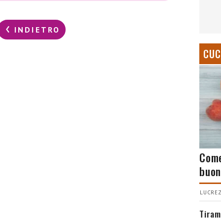
INDIETRO
CUC
Come
buon
LUCREZ
Tiram