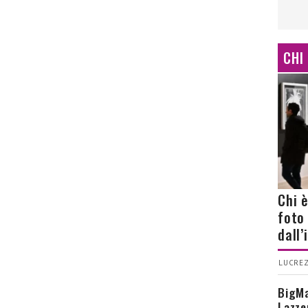
CHI
Chi 
foto
dall
LUCREZ
BigMa
Lazze