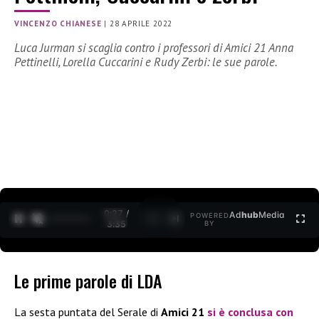
VINCENZO CHIANESE
|
28 APRILE 2022
Luca Jurman si scaglia contro i professori di Amici 21 Anna
Pettinelli, Lorella Cuccarini e Rudy Zerbi: le sue parole.
0:27 /
Ad
hub
Media
POWERED
1
/
2
3:35
BY
Le prime parole di LDA
La sesta puntata del Serale di
Amici 21
si è conclusa con