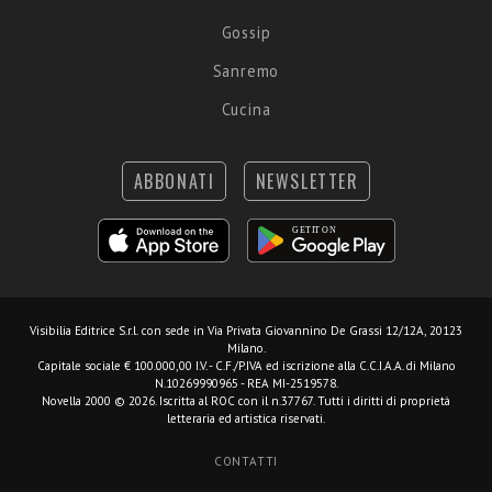
Gossip
Sanremo
Cucina
ABBONATI
NEWSLETTER
Visibilia Editrice S.r.l.
con sede in Via Privata Giovannino De Grassi 12/12A, 20123
Milano.
Capitale sociale € 100.000,00 I.V. - C.F./P.IVA ed iscrizione alla C.C.I.A.A. di Milano
N.10269990965 - REA MI-2519578.
Novella 2000 © 2026. Iscritta al ROC con il n.37767. Tutti i diritti di proprietà
letteraria ed artistica riservati.
CONTATTI