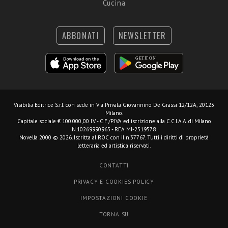
Cucina
ABBONATI
NEWSLETTER
Visibilia Editrice S.r.l.
con sede in Via Privata Giovannino De Grassi 12/12A, 20123
Milano.
Capitale sociale € 100.000,00 I.V. - C.F./P.IVA ed iscrizione alla C.C.I.A.A. di Milano
N.10269990965 - REA MI-2519578.
Novella 2000 © 2026. Iscritta al ROC con il n.37767. Tutti i diritti di proprietà
letteraria ed artistica riservati.
CONTATTI
PRIVACY E COOKIES POLICY
IMPOSTAZIONI COOKIE
TORNA SU