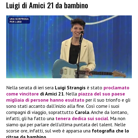
Luigi di Amici 21 da bambino
Nella serata di ieri sera
Luigi Strangis
è stato
proclamato
come vincitore
di Amici 21
. Nella
piazza del suo paese
migliaia di persone hanno esultato
per il suo trionfo e gli
sono stati accanto dall’inizio alla fine. Così come i suoi
compagni di viaggio, soprattutto
Carola
. Anche da lontano,
infatti, gli ha fatto una
tenera dedica sui social
. Ma non
siamo qui per parlare dell’ultima puntata del talent. Nelle
scorse ore, infatti, sul web è apparsa una
fotografia che lo
ritrae da bambino
.