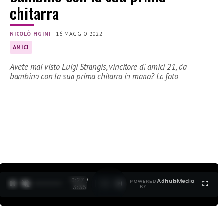
chitarra
NICOLÒ FIGINI
|
16 MAGGIO 2022
AMICI
Avete mai visto Luigi Strangis, vincitore di amici 21, da
bambino con la sua prima chitarra in mano? La foto
0:28 /
Ad
hub
Media
POWERED
1
/
2
3:35
BY