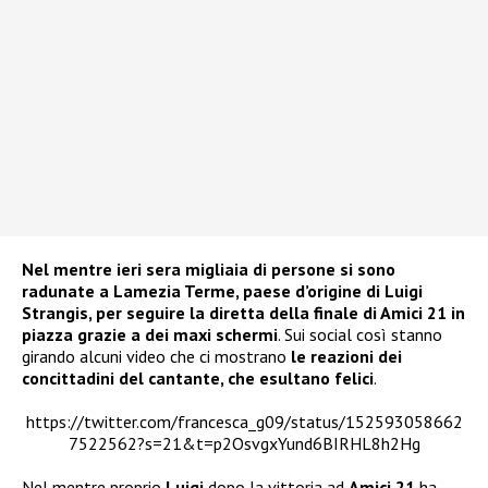
Nel mentre ieri sera migliaia di persone si sono
radunate a Lamezia Terme, paese d’origine di Luigi
Strangis, per seguire la diretta della finale di Amici 21 in
piazza grazie a dei maxi schermi
. Sui social così stanno
girando alcuni video che ci mostrano
le reazioni dei
concittadini del cantante, che esultano felici
.
https://twitter.com/francesca_g09/status/152593058662
7522562?s=21&t=p2OsvgxYund6BIRHL8h2Hg
Nel mentre proprio
Luigi
dopo la vittoria ad
Amici 21
ha