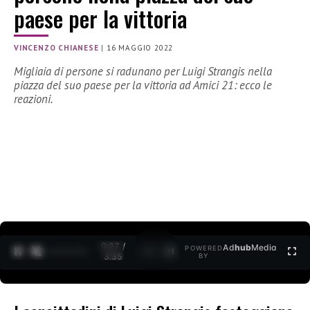
paese per la vittoria
VINCENZO CHIANESE
|
16 MAGGIO 2022
Migliaia di persone si radunano per Luigi Strangis nella
piazza del suo paese per la vittoria ad Amici 21: ecco le
reazioni.
0:27 /
Ad
hub
Media
POWERED
1
/
2
3:35
BY