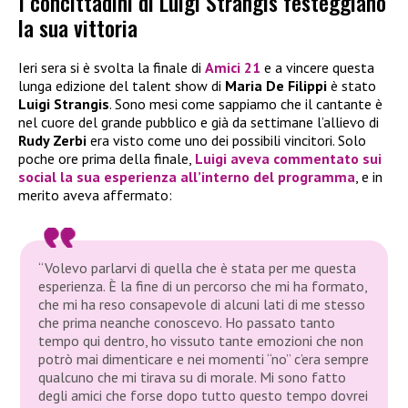
I concittadini di Luigi Strangis festeggiano
la sua vittoria
Ieri sera si è svolta la finale di
Amici 21
e a vincere questa
lunga edizione del talent show di
Maria De Filippi
è stato
Luigi Strangis
. Sono mesi come sappiamo che il cantante è
nel cuore del grande pubblico e già da settimane l’allievo di
Rudy Zerbi
era visto come uno dei possibili vincitori. Solo
poche ore prima della finale,
Luigi
aveva commentato sui
social la sua esperienza all’interno del programma
, e in
merito aveva affermato:
“Volevo parlarvi di quella che è stata per me questa
esperienza. È la fine di un percorso che mi ha formato,
che mi ha reso consapevole di alcuni lati di me stesso
che prima neanche conoscevo. Ho passato tanto
tempo qui dentro, ho vissuto tante emozioni che non
potrò mai dimenticare e nei momenti “no” c’era sempre
qualcuno che mi tirava su di morale. Mi sono fatto
degli amici che forse dopo tutto questo tempo dovrei