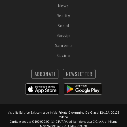
News
Reality
Social
Gossip
Sanremo
Cucina
ABBONATI
NEWSLETTER
Visibilia Editrice S.r.l.
con sede in Via Privata Giovannino De Grassi 12/12A, 20123
Milano.
Capitale sociale € 100.000,00 I.V. - C.F./P.IVA ed iscrizione alla C.C.I.A.A. di Milano
N.10269990965 - REA MI-2519578.