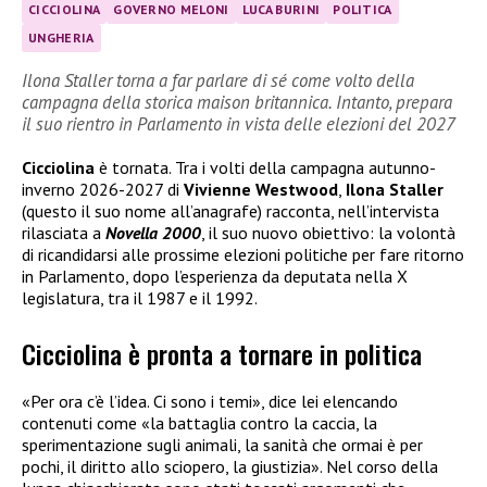
CICCIOLINA
GOVERNO MELONI
LUCA BURINI
POLITICA
UNGHERIA
Ilona Staller torna a far parlare di sé come volto della
campagna della storica maison britannica. Intanto, prepara
il suo rientro in Parlamento in vista delle elezioni del 2027
Cicciolina
è tornata. Tra i volti della campagna autunno-
inverno 2026-2027 di
Vivienne Westwood
,
Ilona Staller
(questo il suo nome all’anagrafe) racconta, nell’intervista
rilasciata a
Novella 2000
, il suo nuovo obiettivo: la volontà
di ricandidarsi alle prossime elezioni politiche per fare ritorno
in Parlamento, dopo l’esperienza da deputata nella X
legislatura, tra il 1987 e il 1992.
Cicciolina è pronta a tornare in politica
«Per ora c’è l’idea. Ci sono i temi», dice lei elencando
contenuti come «la battaglia contro la caccia, la
sperimentazione sugli animali, la sanità che ormai è per
pochi, il diritto allo sciopero, la giustizia». Nel corso della