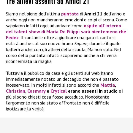
Tre allievi assenti ad Amici 21
Siamo nel pieno dell’ultima
puntata
di
Amici 21
dell’anno e
anche oggi non mancheranno emozioni e colpi di scena. Come
sappiamo infatti oggi ad arrivare come
ospite all’interno
del talent show di
Maria De Filippi
sarà nientemeno che
Fedez
. Il cantante oltre a giudicare una gara di canto si
esibirà anche col suo nuovo brano
Sapore
, durante il quale
ballerà anche con gli allievi della scuola. Ma non solo. Nel
corso della puntata infatti scopriremo anche a chi verrà
riconfermata la maglia.
Tuttavia il pubblico da casa e gli utenti sul web hanno
immediatamente notato un dettaglio che non è passato
inosservato. In molti infatti si sono accorti che
Mattia
,
Christian
,
Cosmary
e
Crytical
erano assenti in studio
e i
più si sono chiesti cosa fosse accaduto. Nonostante
l’argomento non sia stato affrontato non è difficile
ipotizzare la verità.