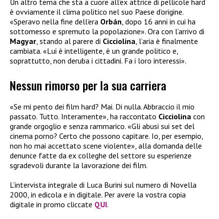
Un altro tema che sta a cuore all’ex attrice di pellicole hard
è ovviamente il clima politico nel suo Paese d’origine.
«Speravo nella fine dell’era
Orbán
, dopo 16 anni in cui ha
sottomesso e spremuto la popolazione». Ora con l’arrivo di
Magyar
, stando al parere di
Cicciolina
, l’aria è finalmente
cambiata. «Lui è intelligente, è un grande politico e,
soprattutto, non deruba i cittadini. Fa i loro interessi».
Nessun rimorso per la sua carriera
«Se mi pento dei film hard? Mai. Di nulla. Abbraccio il mio
passato. Tutto. Interamente», ha raccontato
Cicciolina
con
grande orgoglio e senza rammarico. «Gli abusi sui set del
cinema porno? Certo che possono capitare. Io, per esempio,
non ho mai accettato scene violente», alla domanda delle
denunce fatte da ex colleghe del settore su esperienze
sgradevoli durante la lavorazione dei film.
L’intervista integrale di Luca Burini sul numero di Novella
2000, in edicola e in digitale. Per avere la vostra copia
digitale in promo cliccate
QUI
.