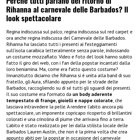
Perché tutti parlano del ritorno di
Rihanna al carnevale delle Barbados? Il
look spettacolare
Regina indiscussa sul palco, regina indiscussa sul red carpet e
ora anche regina indiscussa del Carnevale delle Barbados.
Rihanna ha lasciato tutti i presenti ai festeggiamenti
sull’isola caraibica letteralmente senza parole, indossando
un costume mozzafiato. Video e foto del look hanno subito
fatto il giro del web, con i fan della popstar incantati dalla
loro beniamina. Ma, come era fatto questo costume?
Innanzitutto diciamo che Rihanna si è unita alla band di suo
fratello, gli Aura, sfilando appunto per le strade delle
Barbados, raccogliendo su di sé tutti gli sguardi dei presenti.
Il suo costume era formato da
un body aderente
tempestato di frange, gioielli e nappe colorate
, che
lasciava intravedere la pelle. A rendere l’abito ancora più
spettacolare, un imponente copricapo ricoperto di brillantini
colorati e una crinolina di piume che arrivava fino a terra.
L’abito è stato realizzato per lei dalla stilista locale delle
Barbados Lauren Austin, che non è la prima volta che crea
appunto abiti per la popstar in occasione del carnevale