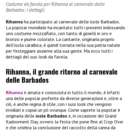
Costume da favola per Rihanna al carnevale delle
Barbados: i dettagli.
Rihanna
ha partecipato al carnevale delle isole Barbados.
La popstar mondiale ha incantato tutti i presenti indossando
uno costume mozzafiato, con tanto di gioielli in oro e
bronzo e piume colorate. La cantante, originaria proprio
dell’isola caraibica, è quindi tornata nella sua patria natale
per festeggiare assieme alla sua gente. Ma ecco tutti i
dettagli del suo look da favola.
Rihanna, il grande ritorno al carnevale
delle Barbados
Rihanna
è amata e conosciuta in tutto il mondo, è infatti
una delle popstar preferite da diverse generazioni e, oltre a
ciò, è anche regina di stile, con i suoi look che vengono
invidiati e copiai un pò ovunque. Come saprete la popstar è
originaria delle
isole Barbados
e, in occasione del Grand
Kadooment Day, ovvero la festa che pone fine al Crop Over
e che celebra la conclusione del raccolto della canna da