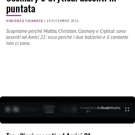
puntata
VINCENZO CHIANESE
|
19 DICEMBRE 2021
Scopriamo perché Mattia, Christian, Cosmary e Crytical sono
assenti ad Amici 21: ecco perché i due ballerini e il cantante
non ci sono.
0:21 /
Ad
hub
Media
POWERED
1
/
2
3:35
BY