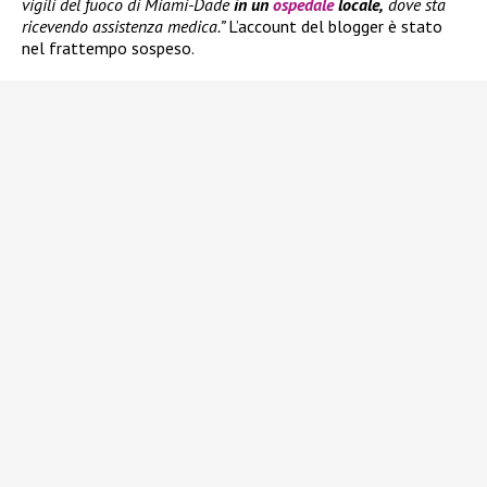
vigili del fuoco di Miami-Dade
in un
ospedale
locale,
dove sta
ricevendo assistenza medica.”
L’account del blogger è stato
nel frattempo sospeso.