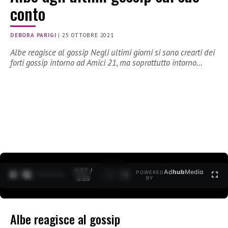
conto
DEBORA PARIGI
|
25 OTTOBRE 2021
Albe reagisce al gossip Negli ultimi giorni si sono crearti dei
forti gossip intorno ad Amici 21, ma soprattutto intorno…
0:27 /
Ad
hub
Media
POWERED
1
/
2
3:35
BY
Albe reagisce al gossip