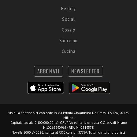
Reality
Social
Gossip
Sanremo
Cucina
ABBONATI
NEWSLETTER
Visibilia Editrice S.r.l.
con sede in Via Privata Giovannino De Grassi 12/12A, 20123
Milano.
Capitale sociale € 100.000,00 I.V. - C.F./P.IVA ed iscrizione alla C.C.I.A.A. di Milano
N.10269990965 - REA MI-2519578.
Novella 2000 © 2026. Iscritta al ROC con il n.37767. Tutti i diritti di proprietà