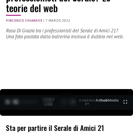
teorie del web
VINCENZO CHIANESE
|
7 MARZO 2022
Rosa Di Grazia tra i professionisti del Serale di Amici 21?
Una foto postata dalla ballerina insinua il dubbio nel web.
0:19 /
Ad
hub
Media
POWERED
1
/
2
3:35
BY
Sta per partire il Serale di Amici 21