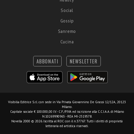
Social
Gossip
Sanremo
Cucina
ABBONATI
NEWSLETTER
Visibilia Editrice S.r.l.
con sede in Via Privata Giovannino De Grassi 12/12A, 20123
Milano.
Capitale sociale € 100.000,00 I.V. - C.F./P.IVA ed iscrizione alla C.C.I.A.A. di Milano
N.10269990965 - REA MI-2519578.
Novella 2000 © 2026. Iscritta al ROC con il n.37767. Tutti i diritti di proprietà
letteraria ed artistica riservati.