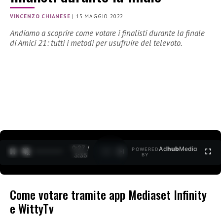
VINCENZO CHIANESE
|
15 MAGGIO 2022
Andiamo a scoprire come votare i finalisti durante la finale
di Amici 21: tutti i metodi per usufruire del televoto.
0:27 /
Ad
hub
Media
POWERED
1
/
2
3:35
BY
Come votare tramite app Mediaset Infinity
e WittyTv