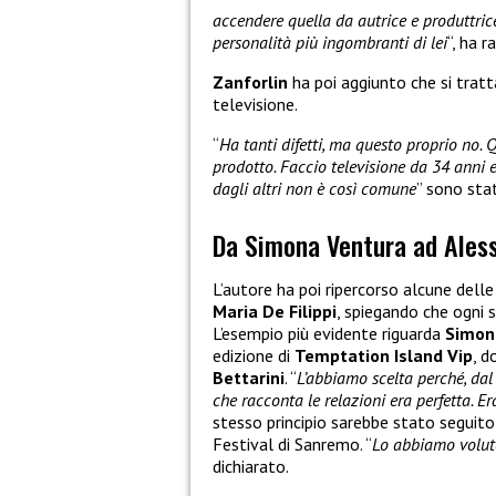
accendere quella da autrice e produttri
personalità più ingombranti di lei
“, ha 
Zanforlin
ha poi aggiunto che si tratt
televisione.
“
Ha tanti difetti, ma questo proprio no. 
prodotto. Faccio televisione da 34 anni 
dagli altri non è così comune
” sono stat
Da Simona Ventura ad Aless
L’autore ha poi ripercorso alcune delle
Maria De Filippi
, spiegando che ogni 
L’esempio più evidente riguarda
Simon
edizione di
Temptation Island Vip
, d
Bettarini
. “
L’abbiamo scelta perché, dal
che racconta le relazioni era perfetta. E
stesso principio sarebbe stato seguit
Festival di Sanremo. “
Lo abbiamo volut
dichiarato.