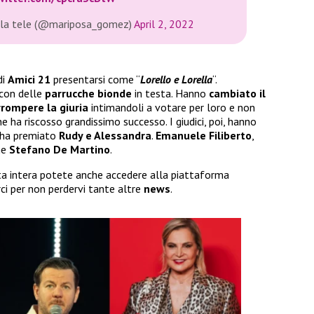
della tele (@mariposa_gomez)
April 2, 2022
di
Amici 21
presentarsi come “
Lorello e Lorella
“.
con delle
parrucche bionde
in testa. Hanno
cambiato il
orrompere
la giuria
intimandoli a votare per loro e non
ne ha riscosso grandissimo successo. I giudici, poi, hanno
ha premiato
Rudy e Alessandra
.
Emanuele Filiberto
,
me
Stefano De Martino
.
ta intera potete anche accedere alla piattaforma
rci per non perdervi tante altre
news
.