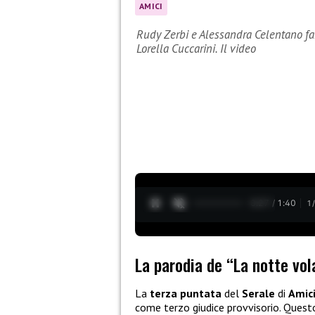
AMICI
Rudy Zerbi e Alessandra Celentano fan
Lorella Cuccarini. Il video
0:28 / 1:40
1
La parodia de “La notte vol
La
terza puntata
del
Serale
di
Amic
come terzo giudice provvisorio. Ques