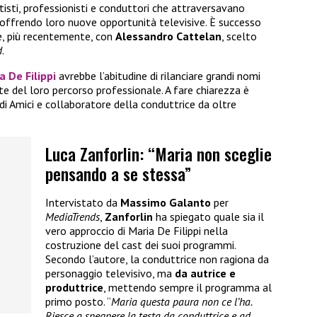
isti, professionisti e conduttori che attraversavano
, offrendo loro nuove opportunità televisive. È successo
, più recentemente, con
Alessandro Cattelan
, scelto
d
.
a De Filippi
avrebbe l’abitudine di rilanciare grandi nomi
te del loro percorso professionale. A fare chiarezza è
 di Amici e collaboratore della conduttrice da oltre
Luca Zanforlin: “Maria non sceglie
pensando a se stessa”
Intervistato da
Massimo Galanto
per
MediaTrends
,
Zanforlin
ha spiegato quale sia il
vero approccio di Maria De Filippi nella
costruzione del cast dei suoi programmi.
Secondo l’autore, la conduttrice non ragiona da
personaggio televisivo, ma
da autrice e
produttrice
, mettendo sempre il programma al
primo posto. “
Maria questa paura non ce l’ha.
Riesce a spegnere la testa da conduttrice e ad