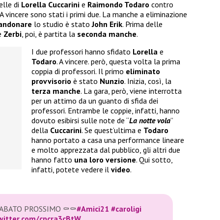
elle di
Lorella Cuccarini
e
Raimondo Todaro
contro
. A vincere sono stati i primi due. La manche a eliminazione
andonare
lo studio è stato
John Erik
. Prima delle
e
Zerbi
, poi, è partita la
seconda manche
.
I due professori hanno sfidato
Lorella
e
Todaro
. A vincere. però, questa volta la prima
coppia di professori. Il primo
eliminato
provvisorio
è stato
Nunzio
. Inizia, così, la
terza manche
. La gara, però, viene interrotta
per un attimo da un guanto di sfida dei
professori. Entrambe le coppie, infatti, hanno
dovuto esibirsi sulle note de “
La notte
vola
”
della
Cuccarini
. Se quest’ultima e
Todaro
hanno portato a casa una performance lineare
e molto apprezzata dal pubblico, gli altri due
hanno fatto
una loro
versione
. Qui sotto,
infatti, potete vedere il
video
.
SABATO PROSSIMO ⚰️⚰️
#Amici21
#caroligi
twitter.com/cpcra3cBtW