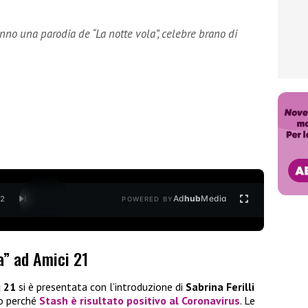
no una parodia de “La notte vola”, celebre brano di
Ad
hub
Media
/
2
POWERED BY
a” ad Amici 21
i 21
si è presentata con l’introduzione di
Sabrina Ferilli
to perché
Stash è risultato positivo al Coronavirus
. Le