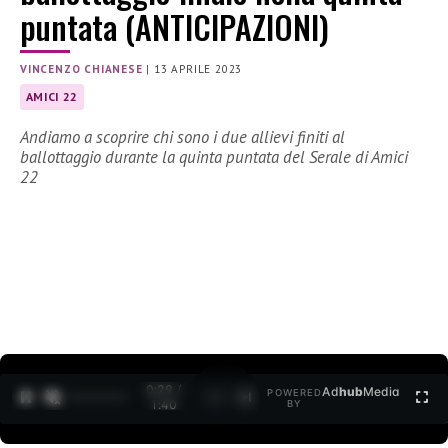
puntata (ANTICIPAZIONI)
VINCENZO CHIANESE
|
13 APRILE 2023
AMICI 22
Andiamo a scoprire chi sono i due allievi finiti al
ballottaggio durante la quinta puntata del Serale di Amici
22
0:30 /
Ad
hub
Media
POWERED
1
/
2
1:40
BY