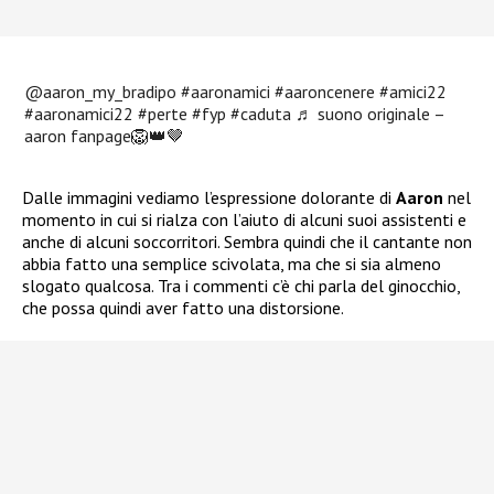
@aaron_my_bradipo
#aaronamici
#aaroncenere
#amici22
#aaronamici22
#perte
#fyp
#caduta
♬ suono originale –
aaron fanpage🦁👑🤎
Dalle immagini vediamo l’espressione dolorante di
Aaron
nel
momento in cui si rialza con l’aiuto di alcuni suoi assistenti e
anche di alcuni soccorritori. Sembra quindi che il cantante non
abbia fatto una semplice scivolata, ma che si sia almeno
slogato qualcosa. Tra i commenti c’è chi parla del ginocchio,
che possa quindi aver fatto una distorsione.