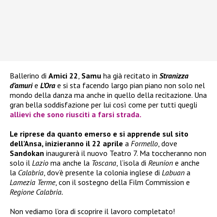
Ballerino di
Amici 22
,
Samu
ha già recitato in
Stranizza
d’amuri
e
L’Ora
e si sta facendo largo pian piano non solo nel
mondo della danza ma anche in quello della recitazione. Una
gran bella soddisfazione per lui così come per tutti quegli
allievi che sono riusciti a farsi strada.
Le riprese da quanto emerso e si apprende sul sito
dell’Ansa, inizieranno il 22 aprile
a
Formello
, dove
Sandokan
inaugurerà il nuovo Teatro 7. Ma toccheranno non
solo il
Lazio
ma anche la
Toscana
, l’isola di
Reunion
e anche
la
Calabria
, dov’è presente la colonia inglese di
Labuan
a
Lamezia Terme
, con il sostegno della Film Commission e
Regione Calabria.
Non vediamo l’ora di scoprire il lavoro completato!