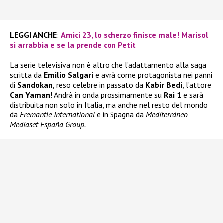
LEGGI ANCHE
:
Amici 23, lo scherzo finisce male! Marisol
si arrabbia e se la prende con Petit
La serie televisiva non è altro che l’adattamento alla saga
scritta da
Emilio Salgari
e avrà come protagonista nei panni
di
Sandokan
, reso celebre in passato da
Kabir Bedi
, l’attore
Can Yaman
! Andrà in onda prossimamente su
Rai 1
e sarà
distribuita non solo in Italia, ma anche nel resto del mondo
da
Fremantle International
e in Spagna da
Mediterráneo
Mediaset España Group.