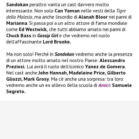
Sandokan
peraltro vanta un cast davvero molto
interessante. Non solo
Can Yaman
nelle vesti della
Tigre
della Malesia
, ma anche l’esordio di
Alanah Bloor
nei panni di
Marianna
. Si passa poi a un altro attore di fama mondiale
come
Ed Westwick,
che tutti abbiamo amato nei panni di
Chuck Bass
in
Gossip Girl
e che vedremo nel ruolo
dell’affascinante
Lord Brooke.
Ma non solo! Perché in
Sandokan
vedremo anche la presenza
di un attore molto amato nel nostro Paese:
Alessandro
Preziosi.
Lui avrà il ruolo dell’iconico
Yanez de Gomera
.
Nel cast anche
John Hannah, Madeleine Price, Gilberto
Gliozzi, Mark Grosy
. Ma c’è anche una sorpresa: tra loro
vedremo anche un ex allievo della scuola di
Amici
: Samuele
Segreto.