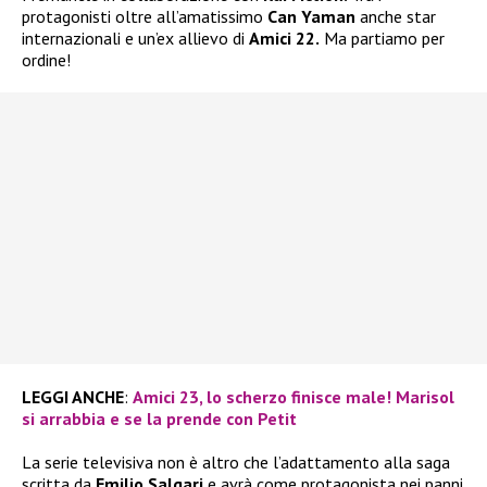
protagonisti oltre all’amatissimo
Can Yaman
anche star
internazionali e un’ex allievo di
Amici 22.
Ma partiamo per
ordine!
LEGGI ANCHE
:
Amici 23, lo scherzo finisce male! Marisol
si arrabbia e se la prende con Petit
La serie televisiva non è altro che l’adattamento alla saga
scritta da
Emilio Salgari
e avrà come protagonista nei panni