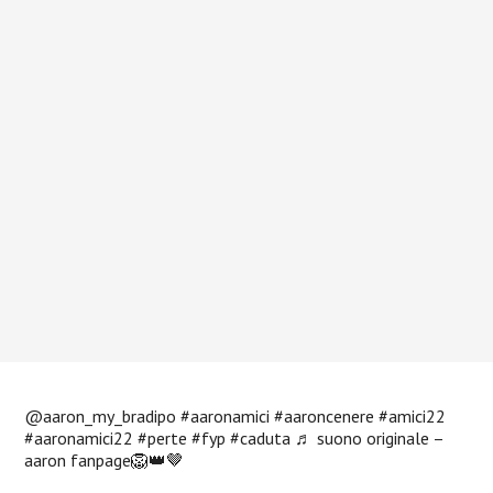
@aaron_my_bradipo
#aaronamici
#aaroncenere
#amici22
#aaronamici22
#perte
#fyp
#caduta
♬ suono originale –
aaron fanpage🦁👑🤎