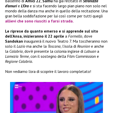
Ballerino di
Amici 22
,
Samu
ha già recitato in
Stranizza
d’amuri
e
L’Ora
e si sta facendo largo pian piano non solo nel
mondo della danza ma anche in quello della recitazione. Una
gran bella soddisfazione per lui così come per tutti quegli
allievi che sono riusciti a farsi strada.
Le riprese da quanto emerso e si apprende sul sito
dell’Ansa, inizieranno il 22 aprile
a
Formello
, dove
Sandokan
inaugurerà il nuovo Teatro 7. Ma toccheranno non
solo il
Lazio
ma anche la
Toscana
, l’isola di
Reunion
e anche
la
Calabria
, dov’è presente la colonia inglese di
Labuan
a
Lamezia Terme
, con il sostegno della Film Commission e
Regione Calabria.
Non vediamo l’ora di scoprire il lavoro completato!