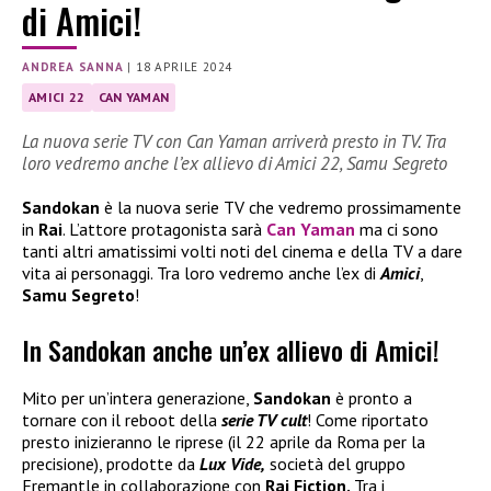
di Amici!
ANDREA SANNA
|
18 APRILE 2024
AMICI 22
CAN YAMAN
La nuova serie TV con Can Yaman arriverà presto in TV. Tra
loro vedremo anche l’ex allievo di Amici 22, Samu Segreto
Sandokan
è la nuova serie TV che vedremo prossimamente
in
Rai
. L’attore protagonista sarà
Can Yaman
ma ci sono
tanti altri amatissimi volti noti del cinema e della TV a dare
vita ai personaggi. Tra loro vedremo anche l’ex di
Amici
,
Samu Segreto
!
In Sandokan anche un’ex allievo di Amici!
Mito per un’intera generazione,
Sandokan
è pronto a
tornare con il reboot della
serie TV cult
! Come riportato
presto inizieranno le riprese (il 22 aprile da Roma per la
precisione), prodotte da
Lux Vide,
società del gruppo
Fremantle in collaborazione con
Rai Fiction.
Tra i