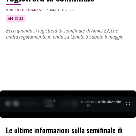
VINCENZO CHIANESE
|
3 MAGGIO 2023
AMICI 22
Ecco quando si registrerà la semifinale di Amici 22, che
andrà regolarmente in onda su Canale 5 sabato 6 maggio
0:30 /
Ad
hub
Media
POWERED
1
/
2
3:35
BY
Le ultime informazioni sulla semifinale di