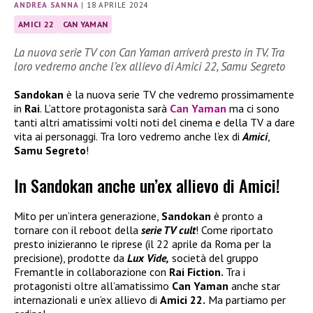
ANDREA SANNA
|
18 APRILE 2024
AMICI 22
CAN YAMAN
La nuova serie TV con Can Yaman arriverà presto in TV. Tra
loro vedremo anche l’ex allievo di Amici 22, Samu Segreto
Sandokan
è la nuova serie TV che vedremo prossimamente
in
Rai
. L’attore protagonista sarà
Can Yaman
ma ci sono
tanti altri amatissimi volti noti del cinema e della TV a dare
vita ai personaggi. Tra loro vedremo anche l’ex di
Amici
,
Samu Segreto
!
In Sandokan anche un’ex allievo di Amici!
Mito per un’intera generazione,
Sandokan
è pronto a
tornare con il reboot della
serie TV cult
! Come riportato
presto inizieranno le riprese (il 22 aprile da Roma per la
precisione), prodotte da
Lux Vide,
società del gruppo
Fremantle in collaborazione con
Rai Fiction.
Tra i
protagonisti oltre all’amatissimo
Can Yaman
anche star
internazionali e un’ex allievo di
Amici 22.
Ma partiamo per