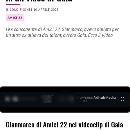
NICOLÒ FIGINI
|
10 APRILE 2023
AMICI 22
L’ex concorrente di Amici 22, Gianmarco, aveva ballato per
un’altra ex allieva del talent, ovvero Gaia. Ecco il video
0:29 /
Ad
hub
Media
POWERED
1
/
2
3:35
BY
Gianmarco di Amici 22 nel videoclip di Gaia