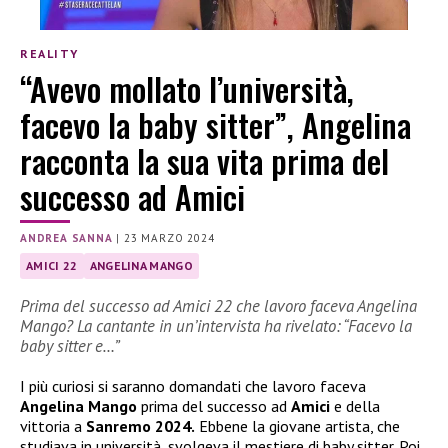
REALITY
“Avevo mollato l’università,
facevo la baby sitter”, Angelina
racconta la sua vita prima del
successo ad Amici
ANDREA SANNA
|
23 MARZO 2024
AMICI 22
ANGELINA MANGO
Prima del successo ad Amici 22 che lavoro faceva Angelina
Mango? La cantante in un’intervista ha rivelato: “Facevo la
baby sitter e…”
I più curiosi si saranno domandati che lavoro faceva
Angelina Mango
prima del successo ad
Amici
e della
vittoria a
Sanremo 2024.
Ebbene la giovane artista, che
studiava in università, svolgeva il mestiere di baby sitter. Poi