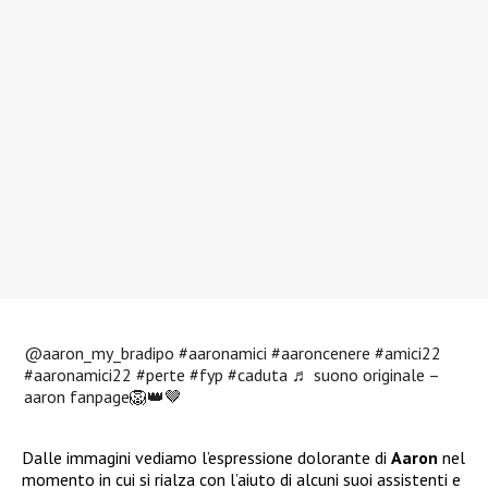
@aaron_my_bradipo
#aaronamici
#aaroncenere
#amici22
#aaronamici22
#perte
#fyp
#caduta
♬ suono originale –
aaron fanpage🦁👑🤎
Dalle immagini vediamo l’espressione dolorante di
Aaron
nel
momento in cui si rialza con l’aiuto di alcuni suoi assistenti e