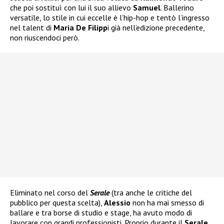
che poi sostituì con lui il suo allievo
Samuel
. Ballerino
versatile, lo stile in cui eccelle è l’hip-hop e tentò l’ingresso
nel talent di
Maria De Filipp
i già nell’edizione precedente,
non riuscendoci però.
Eliminato nel corso del
Serale
(tra anche le critiche del
pubblico per questa scelta),
Alessio
non ha mai smesso di
ballare e tra borse di studio e stage, ha avuto modo di
lavorare con grandi professionisti. Proprio durante il
Serale