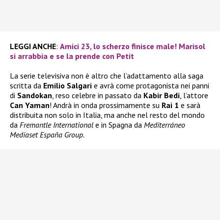
LEGGI ANCHE
:
Amici 23, lo scherzo finisce male! Marisol
si arrabbia e se la prende con Petit
La serie televisiva non è altro che l’adattamento alla saga
scritta da
Emilio Salgari
e avrà come protagonista nei panni
di
Sandokan
, reso celebre in passato da
Kabir Bedi
, l’attore
Can Yaman
! Andrà in onda prossimamente su
Rai 1
e sarà
distribuita non solo in Italia, ma anche nel resto del mondo
da
Fremantle International
e in Spagna da
Mediterráneo
Mediaset España Group.