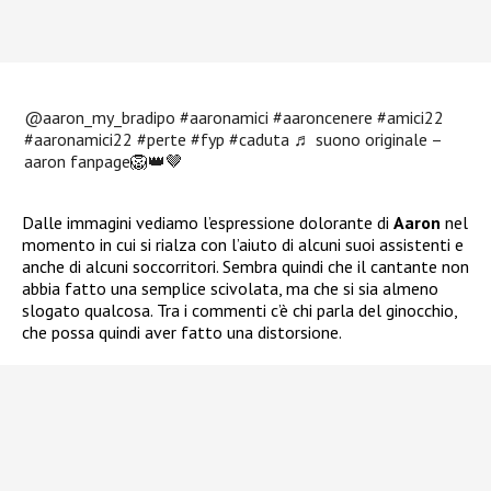
@aaron_my_bradipo
#aaronamici
#aaroncenere
#amici22
#aaronamici22
#perte
#fyp
#caduta
♬ suono originale –
aaron fanpage🦁👑🤎
Dalle immagini vediamo l’espressione dolorante di
Aaron
nel
momento in cui si rialza con l’aiuto di alcuni suoi assistenti e
anche di alcuni soccorritori. Sembra quindi che il cantante non
abbia fatto una semplice scivolata, ma che si sia almeno
slogato qualcosa. Tra i commenti c’è chi parla del ginocchio,
che possa quindi aver fatto una distorsione.