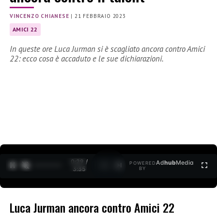
VINCENZO CHIANESE
|
21 FEBBRAIO 2023
AMICI 22
In queste ore Luca Jurman si è scagliato ancora contro Amici
22: ecco cosa è accaduto e le sue dichiarazioni.
0:30 /
Ad
hub
Media
POWERED
1
/
2
3:35
BY
Luca Jurman ancora contro Amici 22