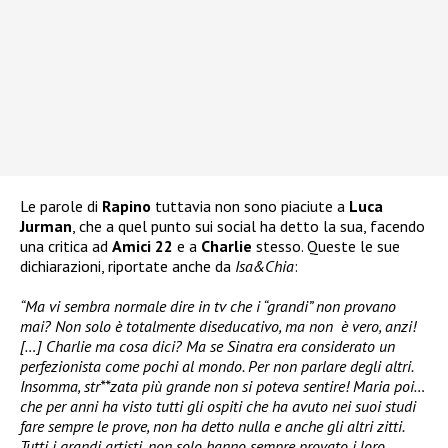
Le parole di
Rapino
tuttavia non sono piaciute a
Luca
Jurman
, che a quel punto sui social ha detto la sua, facendo
una critica ad
Amici 22
e a
Charlie
stesso. Queste le sue
dichiarazioni, riportate anche da
Isa&Chia
:
“Ma vi sembra normale dire in tv che i “grandi” non provano
mai? Non solo è totalmente diseducativo, ma non è vero, anzi!
[…] Charlie ma cosa dici? Ma se Sinatra era considerato un
perfezionista come pochi al mondo. Per non parlare degli altri.
Insomma, str**zata più grande non si poteva sentire! Maria poi…
che per anni ha visto tutti gli ospiti che ha avuto nei suoi studi
fare sempre le prove, non ha detto nulla e anche gli altri zitti.
Tutti i grandi artisti, non solo hanno sempre provato i loro