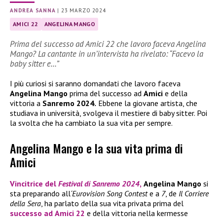
ANDREA SANNA
|
23 MARZO 2024
AMICI 22
ANGELINA MANGO
Prima del successo ad Amici 22 che lavoro faceva Angelina
Mango? La cantante in un’intervista ha rivelato: “Facevo la
baby sitter e…”
I più curiosi si saranno domandati che lavoro faceva
Angelina Mango
prima del successo ad
Amici
e della
vittoria a
Sanremo 2024.
Ebbene la giovane artista, che
studiava in università, svolgeva il mestiere di baby sitter. Poi
la svolta che ha cambiato la sua vita per sempre.
Angelina Mango e la sua vita prima di
Amici
Vincitrice del
Festival di Sanremo 2024
,
Angelina Mango
si
sta preparando all
‘Eurovision Song Contest
e a
7
, de
Il Corriere
della Sera
, ha parlato della sua vita privata prima del
successo ad
Amici 22
e della vittoria nella kermesse