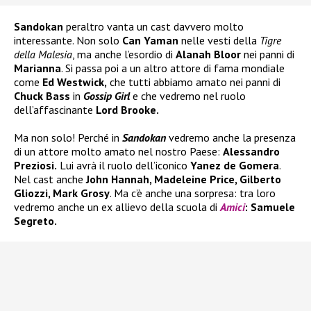
Sandokan
peraltro vanta un cast davvero molto
interessante. Non solo
Can Yaman
nelle vesti della
Tigre
della Malesia
, ma anche l’esordio di
Alanah Bloor
nei panni di
Marianna
. Si passa poi a un altro attore di fama mondiale
come
Ed Westwick,
che tutti abbiamo amato nei panni di
Chuck Bass
in
Gossip Girl
e che vedremo nel ruolo
dell’affascinante
Lord Brooke.
Ma non solo! Perché in
Sandokan
vedremo anche la presenza
di un attore molto amato nel nostro Paese:
Alessandro
Preziosi.
Lui avrà il ruolo dell’iconico
Yanez de Gomera
.
Nel cast anche
John Hannah, Madeleine Price, Gilberto
Gliozzi, Mark Grosy
. Ma c’è anche una sorpresa: tra loro
vedremo anche un ex allievo della scuola di
Amici
: Samuele
Segreto.