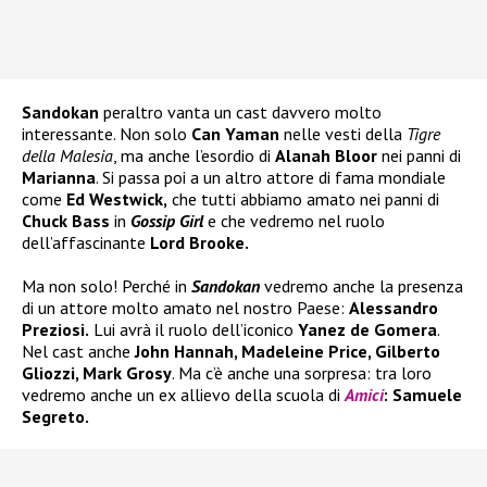
Sandokan
peraltro vanta un cast davvero molto
interessante. Non solo
Can Yaman
nelle vesti della
Tigre
della Malesia
, ma anche l’esordio di
Alanah Bloor
nei panni di
Marianna
. Si passa poi a un altro attore di fama mondiale
come
Ed Westwick,
che tutti abbiamo amato nei panni di
Chuck Bass
in
Gossip Girl
e che vedremo nel ruolo
dell’affascinante
Lord Brooke.
Ma non solo! Perché in
Sandokan
vedremo anche la presenza
di un attore molto amato nel nostro Paese:
Alessandro
Preziosi.
Lui avrà il ruolo dell’iconico
Yanez de Gomera
.
Nel cast anche
John Hannah, Madeleine Price, Gilberto
Gliozzi, Mark Grosy
. Ma c’è anche una sorpresa: tra loro
vedremo anche un ex allievo della scuola di
Amici
: Samuele
Segreto.