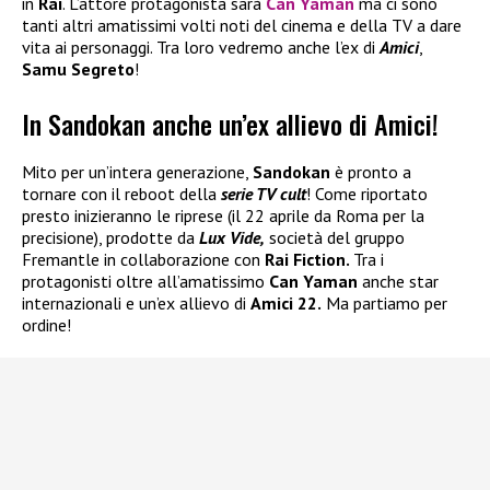
in
Rai
. L’attore protagonista sarà
Can Yaman
ma ci sono
tanti altri amatissimi volti noti del cinema e della TV a dare
vita ai personaggi. Tra loro vedremo anche l’ex di
Amici
,
Samu Segreto
!
In Sandokan anche un’ex allievo di Amici!
Mito per un’intera generazione,
Sandokan
è pronto a
tornare con il reboot della
serie TV cult
! Come riportato
presto inizieranno le riprese (il 22 aprile da Roma per la
precisione), prodotte da
Lux Vide,
società del gruppo
Fremantle in collaborazione con
Rai Fiction.
Tra i
protagonisti oltre all’amatissimo
Can Yaman
anche star
internazionali e un’ex allievo di
Amici 22.
Ma partiamo per
ordine!