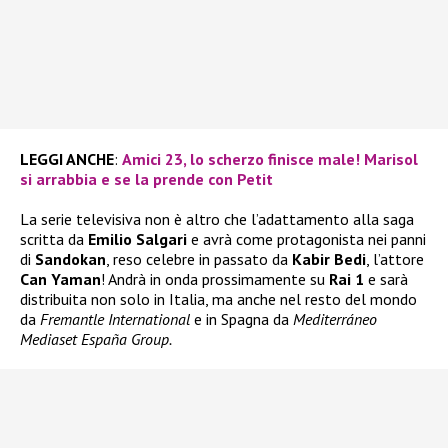
LEGGI ANCHE
:
Amici 23, lo scherzo finisce male! Marisol
si arrabbia e se la prende con Petit
La serie televisiva non è altro che l’adattamento alla saga
scritta da
Emilio Salgari
e avrà come protagonista nei panni
di
Sandokan
, reso celebre in passato da
Kabir Bedi
, l’attore
Can Yaman
! Andrà in onda prossimamente su
Rai 1
e sarà
distribuita non solo in Italia, ma anche nel resto del mondo
da
Fremantle International
e in Spagna da
Mediterráneo
Mediaset España Group.