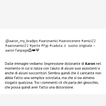
@aaron_my_bradipo
#aaronamici
#aaroncenere
#amici22
#aaronamici22
#perte
#fyp
#caduta
♬ suono originale –
aaron fanpage🦁👑🤎
Dalle immagini vediamo l’espressione dolorante di
Aaron
nel
momento in cui si rialza con l’aiuto di alcuni suoi assistenti e
anche di alcuni soccorritori. Sembra quindi che il cantante non
abbia fatto una semplice scivolata, ma che si sia almeno
slogato qualcosa. Tra i commenti c’è chi parla del ginocchio,
che possa quindi aver fatto una distorsione.