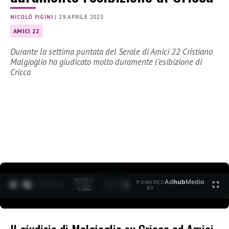
NICOLÒ FIGINI
|
29 APRILE 2023
AMICI 22
Durante la settima puntata del Serale di Amici 22 Cristiano
Malgioglio ha giudicato molto duramente l’esibizione di
Cricca
0:15 /
Ad
hub
Media
POWERED
1
/
2
1:40
BY