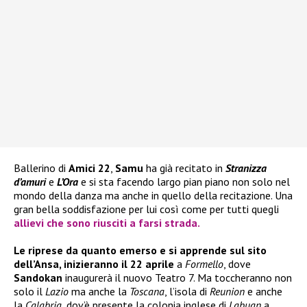
Ballerino di
Amici 22
,
Samu
ha già recitato in
Stranizza
d’amuri
e
L’Ora
e si sta facendo largo pian piano non solo nel
mondo della danza ma anche in quello della recitazione. Una
gran bella soddisfazione per lui così come per tutti quegli
allievi che sono riusciti a farsi strada.
Le riprese da quanto emerso e si apprende sul sito
dell’Ansa, inizieranno il 22 aprile
a
Formello
, dove
Sandokan
inaugurerà il nuovo Teatro 7. Ma toccheranno non
solo il
Lazio
ma anche la
Toscana
, l’isola di
Reunion
e anche
la
Calabria
, dov’è presente la colonia inglese di
Labuan
a