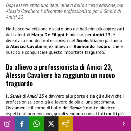
Dopi essere stato uno degli allievi della scorsa edizione, ora
Alessio Cavaliere è diventato professionista per il Serale di
Amici 23
Nella scorsa edizione è stato uno dei ballerini più apprezzati
del talent di
Maria De Filippi
. E adesso, per
Amici 23
, è
diventato uno dei professionisti del
Serale
. Stiamo parlando
di
Alessio Cavaliere
, ex allievo di
Raimondo Todaro
, che è
riuscito a conquistare questo importate traguardo.
Da allievo a professionista di Amici 23,
Alessio Cavaliere ha raggiunto un nuovo
traguardo
Il
Serale
di
Amici 23
è davvero alle porte e sia gli allievi che i
professionisti sono già a lavoro da più di una settimana.
Ovviamente il corpo di ballo del
Serale
è molto più ricco
rispetto al pomeridiano, quindi vengono contattati molti più
ballerini professionisti per creare un ottimo spettacolo. E
molto spesso troviamo ex volti del talent che nel corso di