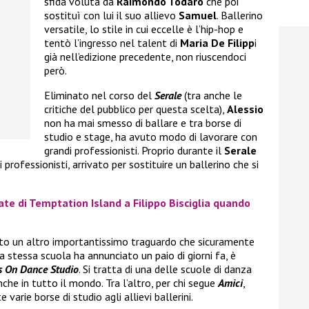
sfida voluta da
Raimondo Todaro
che poi
sostituì con lui il suo allievo
Samuel
. Ballerino
versatile, lo stile in cui eccelle è l’hip-hop e
tentò l’ingresso nel talent di
Maria De Filipp
i
già nell’edizione precedente, non riuscendoci
però.
Eliminato nel corso del
Serale
(tra anche le
critiche del pubblico per questa scelta),
Alessio
non ha mai smesso di ballare e tra borse di
studio e stage, ha avuto modo di lavorare con
grandi professionisti. Proprio durante il
Serale
 i professionisti, arrivato per sostituire un ballerino che si
ate di Temptation Island a Filippo Bisciglia quando
to un altro importantissimo traguardo che sicuramente
 stessa scuola ha annunciato un paio di giorni fa, è
s On Dance Studio
. Si tratta di una delle scuole di danza
nche in tutto il mondo. Tra l’altro, per chi segue
Amici
,
arie borse di studio agli allievi ballerini.