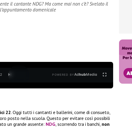
sente il cantante NDG? Ma come mai non c’è? Svelato il
all’appuntamento domenicale
Ad
hub
Media
/
2
POWERED BY
ci 22
. Oggi tutti i cantanti e ballerini, come di consueto,
oro posto nella scuola. Questo per evitare così possibili
tato un grande assente:
NDG
, scorrendo tra i banchi,
non