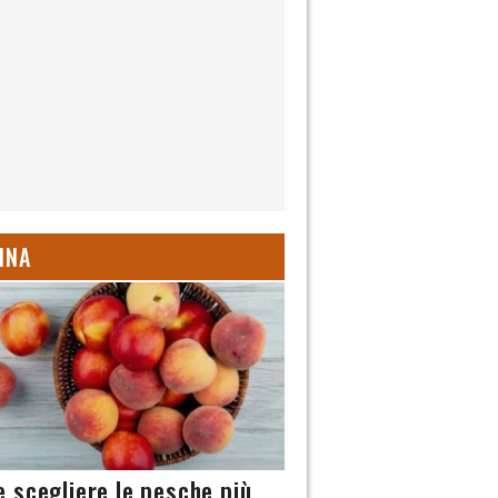
INA
 scegliere le pesche più