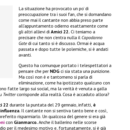
La situazione ha provocato un po’ di
preoccupazione tra i suoi fan, che si domandano
come mai il cantante non abbia preso parte
all’appuntamento odierno esattamente come
gli altri allievi di
Amici 22.
Ci teniamo a
precisare che non c’entra nulla il
Capodanno
Gate
di cui tanto si è discusso. Ormai è acqua
passata e dopo tutte le polemiche, si è andati
avanti.
Questo ha comunque portato i telespettatori a
pensare che per
NDG
ci sia stata una punizione.
Ma così non è e tantomeno si parla di
eliminazione, come ha ipotizzato qualcuno con
sono fatte largo sui social, ma la verità è venuta a galla
u
Twitter
corrisponde alla realtà. Cosa è accaduto allora?
i 22
durante la puntata del 29 gennaio, infatti,
è
 influenza
. Il cantante non si sentiva tanto bene e così,
preferito risparmiarlo. Un qualcosa del genere si era già
oni
con
Gianmarco.
Anche il ballerino nelle scorse
dio per il medesimo motivo e, fortunatamente, si è già