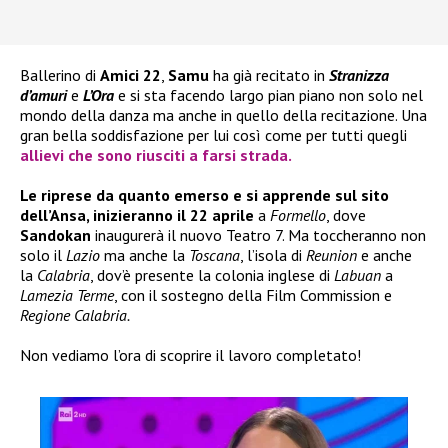
Ballerino di
Amici 22
,
Samu
ha già recitato in
Stranizza
d’amuri
e
L’Ora
e si sta facendo largo pian piano non solo nel
mondo della danza ma anche in quello della recitazione. Una
gran bella soddisfazione per lui così come per tutti quegli
allievi che sono riusciti a farsi strada.
Le riprese da quanto emerso e si apprende sul sito
dell’Ansa, inizieranno il 22 aprile
a
Formello
, dove
Sandokan
inaugurerà il nuovo Teatro 7. Ma toccheranno non
solo il
Lazio
ma anche la
Toscana
, l’isola di
Reunion
e anche
la
Calabria
, dov’è presente la colonia inglese di
Labuan
a
Lamezia Terme
, con il sostegno della Film Commission e
Regione Calabria.
Non vediamo l’ora di scoprire il lavoro completato!