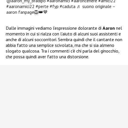
@aaron_my_bradipo
#aaronamici
#aaroncenere
#amici22
#aaronamici22
#perte
#fyp
#caduta
♬ suono originale –
aaron fanpage🦁👑🤎
Dalle immagini vediamo l’espressione dolorante di
Aaron
nel
momento in cui si rialza con l’aiuto di alcuni suoi assistenti e
anche di alcuni soccorritori. Sembra quindi che il cantante non
abbia fatto una semplice scivolata, ma che si sia almeno
slogato qualcosa. Tra i commenti c’è chi parla del ginocchio,
che possa quindi aver fatto una distorsione.