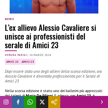
NEWS
L’ex allievo Alessio Cavaliere si
unisce ai professionisti del
serale di Amici 23
DEBORA PARIGI
|
16 MARZO 2024
AMICI 22
AMICI 23
Dopi essere stato uno degli allievi della scorsa edizione, ora
Alessio Cavaliere è diventato professionista per il Serale di
Amici 23
Nella scorsa edizione è stato uno dei ballerini più apprezzati
del talent di
Maria De Filippi
. E adesso, per
Amici 23
, è
diventato uno dei professionisti del
Serale
. Stiamo parlando
di
Alessio Cavaliere
, ex allievo di
Raimondo Todaro
, che è