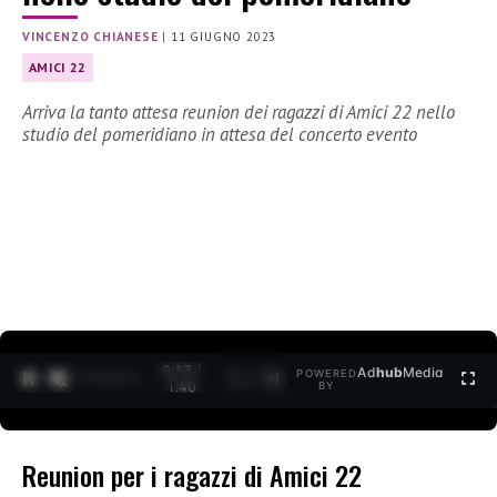
VINCENZO CHIANESE
|
11 GIUGNO 2023
AMICI 22
Arriva la tanto attesa reunion dei ragazzi di Amici 22 nello
studio del pomeridiano in attesa del concerto evento
0:15 /
Ad
hub
Media
POWERED
1
/
2
1:40
BY
Reunion per i ragazzi di Amici 22