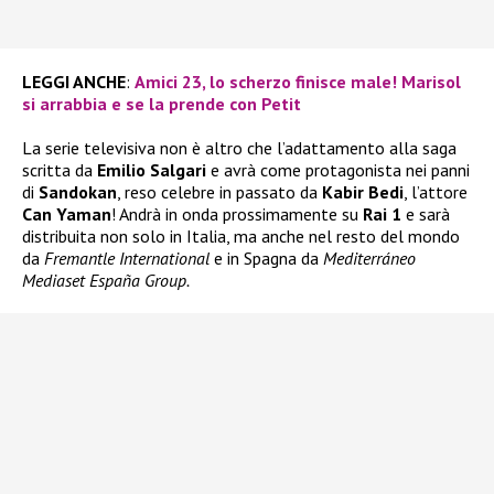
LEGGI ANCHE
:
Amici 23, lo scherzo finisce male! Marisol
si arrabbia e se la prende con Petit
La serie televisiva non è altro che l’adattamento alla saga
scritta da
Emilio Salgari
e avrà come protagonista nei panni
di
Sandokan
, reso celebre in passato da
Kabir Bedi
, l’attore
Can Yaman
! Andrà in onda prossimamente su
Rai 1
e sarà
distribuita non solo in Italia, ma anche nel resto del mondo
da
Fremantle International
e in Spagna da
Mediterráneo
Mediaset España Group.