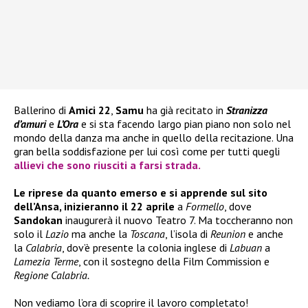
Ballerino di
Amici 22
,
Samu
ha già recitato in
Stranizza
d’amuri
e
L’Ora
e si sta facendo largo pian piano non solo nel
mondo della danza ma anche in quello della recitazione. Una
gran bella soddisfazione per lui così come per tutti quegli
allievi che sono riusciti a farsi strada.
Le riprese da quanto emerso e si apprende sul sito
dell’Ansa, inizieranno il 22 aprile
a
Formello
, dove
Sandokan
inaugurerà il nuovo Teatro 7. Ma toccheranno non
solo il
Lazio
ma anche la
Toscana
, l’isola di
Reunion
e anche
la
Calabria
, dov’è presente la colonia inglese di
Labuan
a
Lamezia Terme
, con il sostegno della Film Commission e
Regione Calabria.
Non vediamo l’ora di scoprire il lavoro completato!