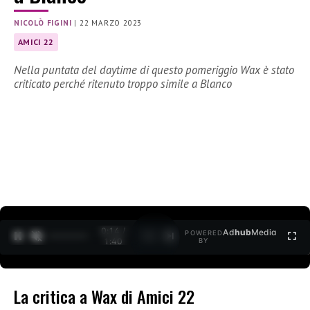
NICOLÒ FIGINI
|
22 MARZO 2023
AMICI 22
Nella puntata del daytime di questo pomeriggio Wax è stato
criticato perché ritenuto troppo simile a Blanco
0:15 /
Ad
hub
Media
POWERED
1
/
2
1:40
BY
La critica a Wax di Amici 22