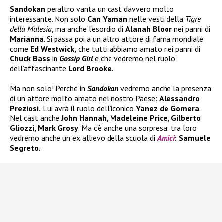
Sandokan
peraltro vanta un cast davvero molto
interessante. Non solo
Can Yaman
nelle vesti della
Tigre
della Malesia
, ma anche l’esordio di
Alanah Bloor
nei panni di
Marianna
. Si passa poi a un altro attore di fama mondiale
come
Ed Westwick,
che tutti abbiamo amato nei panni di
Chuck Bass
in
Gossip Girl
e che vedremo nel ruolo
dell’affascinante
Lord Brooke.
Ma non solo! Perché in
Sandokan
vedremo anche la presenza
di un attore molto amato nel nostro Paese:
Alessandro
Preziosi.
Lui avrà il ruolo dell’iconico
Yanez de Gomera
.
Nel cast anche
John Hannah, Madeleine Price, Gilberto
Gliozzi, Mark Grosy
. Ma c’è anche una sorpresa: tra loro
vedremo anche un ex allievo della scuola di
Amici
: Samuele
Segreto.