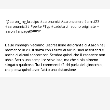
@aaron_my_bradipo
#aaronamici
#aaroncenere
#amici22
#aaronamici22
#perte
#fyp
#caduta
♬ suono originale –
aaron fanpage🦁👑🤎
Dalle immagini vediamo l’espressione dolorante di
Aaron
nel
momento in cui si rialza con l’aiuto di alcuni suoi assistenti e
anche di alcuni soccorritori. Sembra quindi che il cantante non
abbia fatto una semplice scivolata, ma che si sia almeno
slogato qualcosa. Tra i commenti c’è chi parla del ginocchio,
che possa quindi aver fatto una distorsione.