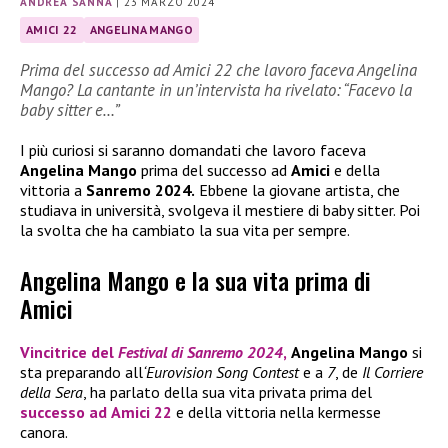
ANDREA SANNA
|
23 MARZO 2024
AMICI 22
ANGELINA MANGO
Prima del successo ad Amici 22 che lavoro faceva Angelina
Mango? La cantante in un’intervista ha rivelato: “Facevo la
baby sitter e…”
I più curiosi si saranno domandati che lavoro faceva
Angelina Mango
prima del successo ad
Amici
e della
vittoria a
Sanremo 2024.
Ebbene la giovane artista, che
studiava in università, svolgeva il mestiere di baby sitter. Poi
la svolta che ha cambiato la sua vita per sempre.
Angelina Mango e la sua vita prima di
Amici
Vincitrice del
Festival di Sanremo 2024
,
Angelina Mango
si
sta preparando all
‘Eurovision Song Contest
e a
7
, de
Il Corriere
della Sera
, ha parlato della sua vita privata prima del
successo ad
Amici 22
e della vittoria nella kermesse
canora.