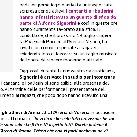
onda ieri pomeriggio è arrivata un’inaspettata
sorpresa per gli allievi.
I cantanti e i ballerini
hanno infatti ricevuto un guanto di sfida da
parte di
Alfonso Signorini
e così in queste ore
hanno duramente lavorato alla sfida. Il
conduttore, che il prossimo 19 luglio dirigerà
la
Bohème
di
Puccini
all’Arena di Verona, ha
inviato un compito speciale ai ragazzi,
chiedendo loro di lavorare su un taglio musicale
dell’opera da rendere moderno e attuale.
Oggi così, durante la nuova striscia quotidiana,
Signorini è arrivato in studio per incontrare
i cantanti e i ballerini si sono esibiti alla presenza del
o. Al termine delle performance il presentatore del
limenti ai ragazzi, che poco dopo hanno ricevuto una
 gli allievi di Amici 23 all’Arena di Verona
in occasione
così affermato:
“Io vi dico che siete tutti bravissimi. Se voi
io sono solo che felice. Vi aspetto tutti. Darete insieme il
Arena di Verona. Chissà che non vi porti anche un po’ di