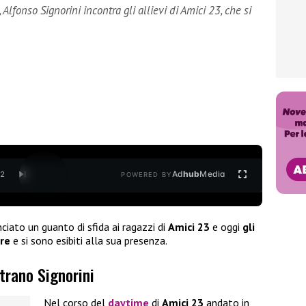
Alfonso Signorini incontra gli allievi di Amici 23, che si
Ad
hub
Media
/
2
POWERED BY
ciato un guanto di sfida ai ragazzi di
Amici 23
e oggi
gli
ore
e si sono esibiti alla sua presenza.
ntrano Signorini
Nel corso del
daytime
di
Amici 23
andato in