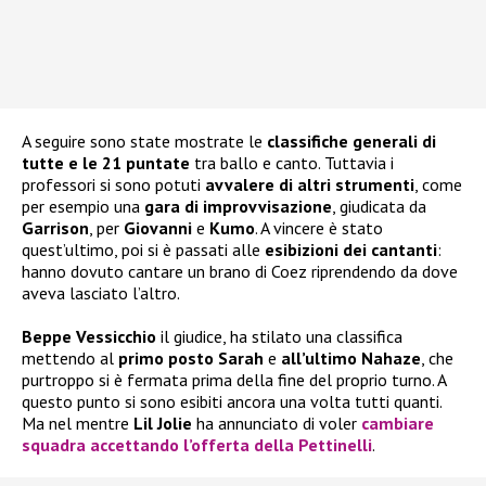
A seguire sono state mostrate le
classifiche generali di
tutte e le 21 puntate
tra ballo e canto. Tuttavia i
professori si sono potuti
avvalere di altri strumenti
, come
per esempio una
gara di improvvisazione
, giudicata da
Garrison
, per
Giovanni
e
Kumo
. A vincere è stato
quest’ultimo, poi si è passati alle
esibizioni dei cantanti
:
hanno dovuto cantare un brano di Coez riprendendo da dove
aveva lasciato l’altro.
Beppe Vessicchio
il giudice, ha stilato una classifica
mettendo al
primo posto
Sarah
e
all’ultimo Nahaze
, che
purtroppo si è fermata prima della fine del proprio turno. A
questo punto si sono esibiti ancora una volta tutti quanti.
Ma nel mentre
Lil Jolie
ha annunciato di voler
cambiare
squadra accettando l’offerta della Pettinelli
.