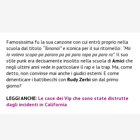
Famosissima fu la sua canzone con cui entrò proprio nella
scuola dal titolo
“Tananai”
e iconica per il sui ritornello:
“Ma
io volevo scopa-pa parara pa pa para rapa pa para ra”
. Il suo
stile punk era decisamente insolito nella scuola di
Amici
che
negli ultimi anni vede in particolare il rap e la trap. Ma, come
detto, non convinse mai anche i giudici esterni. E come
dimenticare i battibecchi con
Rudy Zerbi
sin dal primo
giorno?
LEGGI ANCHE:
Le case dei Vip che sono state distrutte
dagli incidenti in California