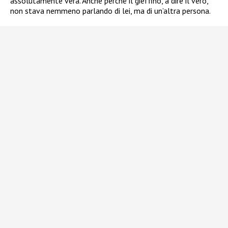
assolutamente vera. Anche perché il gieffino, a dire il vero,
non stava nemmeno parlando di lei, ma di un’altra persona.