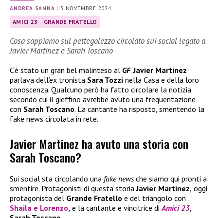
ANDREA SANNA
|
3 NOVEMBRE 2024
AMICI 23
GRANDE FRATELLO
Cosa sappiamo sul pettegolezzo circolato sui social legato a
Javier Martinez e Sarah Toscano
C’è stato un gran bel malinteso al
GF
.
Javier Martinez
parlava dell’ex tronista
Sara Tozzi
nella Casa e della loro
conoscenza. Qualcuno però ha fatto circolare la notizia
secondo cui il gieffino avrebbe avuto una frequentazione
con
Sarah Toscano
. La cantante ha risposto, smentendo la
fake news circolata in rete.
Javier Martinez ha avuto una storia con
Sarah Toscano?
Sui social sta circolando una
fake news
che siamo qui pronti a
smentire. Protagonisti di questa storia
Javier Martinez,
oggi
protagonista del
Grande Fratello
e del triangolo con
Shaila
e
Lorenzo
,
e la cantante e vincitrice di
Amici 23
,
Sarah Toscano
.