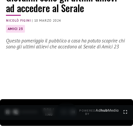
ad accedere al Serale
NICOLÒ FIGINI
|
10 MARZO 2024
AMICI 23
Questo pomeriggio il pubblico a casa ha potuto scoprire chi
sono gli ultimi allievi che accedono al Serale di Amici 23
0:15 /
Ad
hub
Media
POWERED
1
/
2
1:40
BY