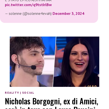
pic.twitter.com/q9tstIrlBw
— solenne (@solenne4evah)
December 3, 2024
REALITY
|
SOCIAL
Nicholas Borgogni, ex di Amici,