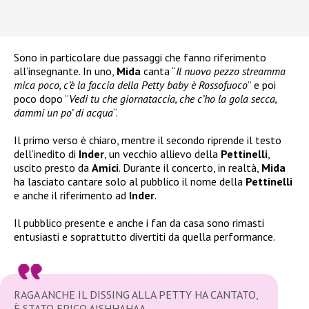
Sono in particolare due passaggi che fanno riferimento
all’insegnante. In uno,
Mida
canta “
Il nuovo pezzo streamma
mica poco, c’è la faccia della Petty baby è Rossofuoco
” e poi
poco dopo “
Vedi tu che giornataccia, che c’ho la gola secca,
dammi un po’ di acqua
“.
Il primo verso è chiaro, mentre il secondo riprende il testo
dell’inedito di
Inder
, un vecchio allievo della
Pettinelli
,
uscito presto da
Amici
. Durante il concerto, in realtà,
Mida
ha lasciato cantare solo al pubblico il nome della
Pettinelli
e anche il riferimento ad
Inder
.
Il pubblico presente e anche i fan da casa sono rimasti
entusiasti e soprattutto divertiti da quella performance.
RAGA ANCHE IL DISSING ALLA PETTY HA CANTATO,
È STATO EPICO AJSHHAHAA