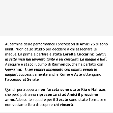
Al termine delle performance i professori di
Amici 23
si sono
riuniti fuori dallo studio per decidere a chi assegnare le
maglie. La prima a parlare è stata
Lorella Cuccarini
: “
Sarah,
in sette mesi hai lavorato tanto e sei cresciuta. La maglia è tua
“.
A seguire è stato il turno di
Raimondo
, che ha parlato con
Giovanni
: “
Ti sei sempre impegnato con umiltà, prendi la
maglia
“. Successivamente anche
Kumo
e
Ayle
ottengono
l’accesso al Serale
.
Quindi, purtroppo
a non farcela sono state Kia e Nahaze
,
che però potranno
ripresentarsi ad Amici il prossimo
anno
. Adesso le squadre per il
Serale
sono state formate e
non vediamo l’ora di scoprire
chi vincerà
.