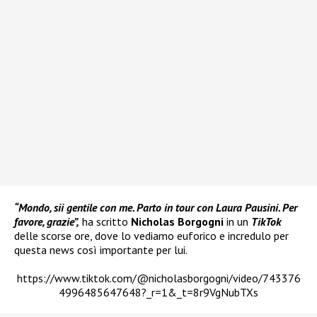
“Mondo, sii gentile con me. Parto in tour con Laura Pausini. Per
favore, grazie”,
ha scritto
Nicholas Borgogni
in un
TikTok
delle scorse ore, dove lo vediamo euforico e incredulo per
questa news così importante per lui.
https://www.tiktok.com/@nicholasborgogni/video/743376
4996485647648?_r=1&_t=8r9VgNubTXs