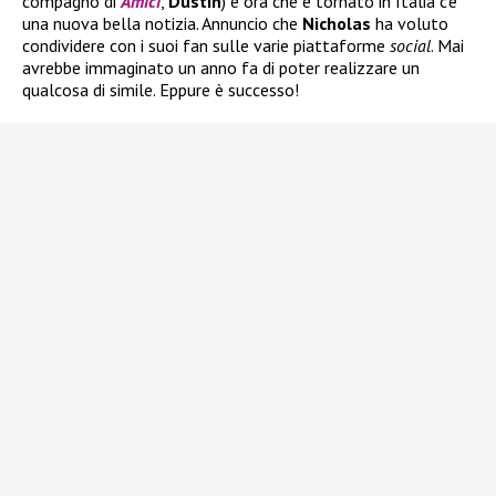
compagno di
Amici
,
Dustin
) e ora che è tornato in Italia c’è
una nuova bella notizia. Annuncio che
Nicholas
ha voluto
condividere con i suoi fan sulle varie piattaforme
social
. Mai
avrebbe immaginato un anno fa di poter realizzare un
qualcosa di simile. Eppure è successo!