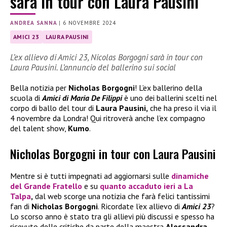
sarà in tour con Laura Pausini
ANDREA SANNA
|
6 NOVEMBRE 2024
AMICI 23
LAURA PAUSINI
L’ex allievo di Amici 23, Nicolas Borgogni sarà in tour con
Laura Pausini. L’annuncio del ballerino sui social
Bella notizia per
Nicholas Borgogni
! L’ex ballerino della
scuola di
Amici di Maria De Filippi
è uno dei ballerini scelti nel
corpo di ballo del tour di
Laura Pausini,
che ha preso il via il
4 novembre da Londra! Qui ritroverà anche l’ex compagno
del talent show,
Kumo
.
Nicholas Borgogni in tour con Laura Pausini
Mentre si è tutti impegnati ad aggiornarsi sulle
dinamiche
del
Grande Fratello
e su
quanto accaduto ieri a
La
Talpa
,
dal web scorge una notizia che farà felici tantissimi
fan di
Nicholas Borgogni
. Ricordate l’ex allievo di
Amici 23
?
Lo scorso anno è stato tra gli allievi più discussi e spesso ha
ricevuto delle critiche da parte della maestra
Alessandra