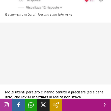
Il commento di Sarah Toscano sulla fake news
Molti utenti peraltro ci hanno tenuto a precisare (ed è bene
dirlo) che
Javier Martinez
in realtà non stava
assolutamente parlando di
Sarah
. Almeno non della
Toscano
. Il ragazzo infatti ricordava la sua conoscenza con