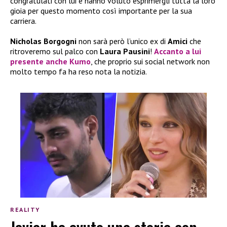
congratulati con lui e hanno voluto esprimergli tutta la loro
gioia per questo momento così importante per la sua
carriera.
Nicholas Borgogni
non sarà però l’unico ex di
Amici
che
ritroveremo sul palco con
Laura Pausini
!
Accanto a lui
presente anche
Kumo
, che proprio sui social network non
molto tempo fa ha reso nota la notizia.
REALITY