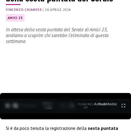
VINCENZO CHIANESE
|
26 APRILE 2024
AMICI 23
In attesa della sesta puntata del Serale di Amici 23,
andiamo a scoprire chi sarebbe l’eliminato di questa
settimana
0:15 /
Ad
hub
Media
POWERED
1
/
2
1:40
BY
Si è da poco tenuta la registrazione della
sesta puntata