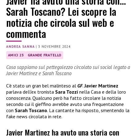
Javier ha avuto una storia con…
Sarah Toscano? Lei scopre la
notizia che circola sul web e
commenta
ANDREA SANNA
|
3 NOVEMBRE 2024
AMICI 23
GRANDE FRATELLO
Cosa sappiamo sul pettegolezzo circolato sui social legato a
Javier Martinez e Sarah Toscano
C’è stato un gran bel malinteso al
GF
.
Javier Martinez
parlava dell’ex tronista
Sara Tozzi
nella Casa e della loro
conoscenza. Qualcuno però ha fatto circolare la notizia
secondo cui il gieffino avrebbe avuto una frequentazione
con
Sarah Toscano
. La cantante ha risposto, smentendo la
fake news circolata in rete.
Javier Martinez ha avuto una storia con