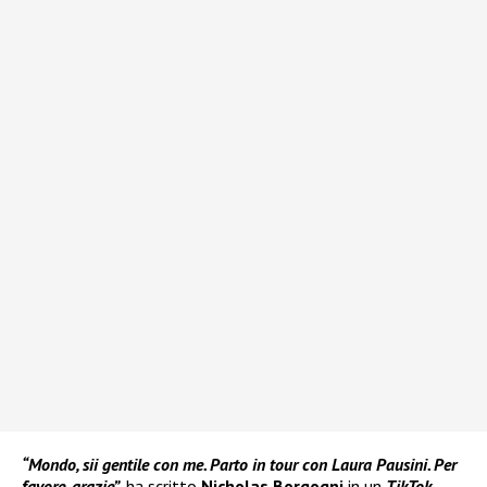
“Mondo, sii gentile con me. Parto in tour con Laura Pausini. Per
favore, grazie”,
ha scritto
Nicholas Borgogni
in un
TikTok