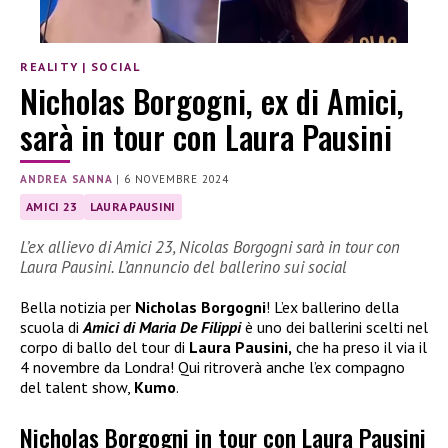
REALITY
|
SOCIAL
Nicholas Borgogni, ex di Amici,
sarà in tour con Laura Pausini
ANDREA SANNA
|
6 NOVEMBRE 2024
AMICI 23
LAURA PAUSINI
L’ex allievo di Amici 23, Nicolas Borgogni sarà in tour con
Laura Pausini. L’annuncio del ballerino sui social
Bella notizia per
Nicholas Borgogni
! L’ex ballerino della
scuola di
Amici di Maria De Filippi
è uno dei ballerini scelti nel
corpo di ballo del tour di
Laura Pausini,
che ha preso il via il
4 novembre da Londra! Qui ritroverà anche l’ex compagno
del talent show,
Kumo
.
Nicholas Borgogni in tour con Laura Pausini