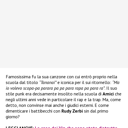
Famosissima fu la sua canzone con cui entrò proprio nella
scuola dal titolo
“Tananai”
e iconica per il sui ritornello:
“Ma
io volevo scopa-pa parara pa pa para rapa pa para ra”
. Il suo
stile punk era decisamente insolito nella scuola di
Amici
che
negli ultimi anni vede in particolare il rap e la trap. Ma, come
detto, non convinse mai anche i giudici esterni. E come
dimenticare i battibecchi con
Rudy Zerbi
sin dal primo
giorno?
LEGGI ANCHE:
Le case dei Vip che sono state distrutte