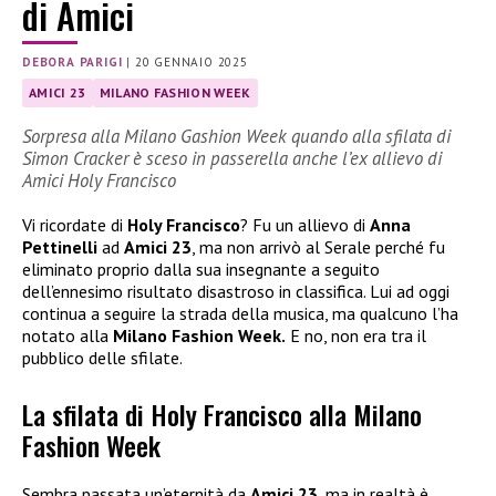
di Amici
DEBORA PARIGI
|
20 GENNAIO 2025
AMICI 23
MILANO FASHION WEEK
Sorpresa alla Milano Gashion Week quando alla sfilata di
Simon Cracker è sceso in passerella anche l’ex allievo di
Amici Holy Francisco
Vi ricordate di
Holy Francisco
? Fu un allievo di
Anna
Pettinelli
ad
Amici 23
, ma non arrivò al Serale perché fu
eliminato proprio dalla sua insegnante a seguito
dell’ennesimo risultato disastroso in classifica. Lui ad oggi
continua a seguire la strada della musica, ma qualcuno l’ha
notato alla
Milano Fashion Week.
E no, non era tra il
pubblico delle sfilate.
La sfilata di Holy Francisco alla Milano
Fashion Week
Sembra passata un’eternità da
Amici 23
, ma in realtà è