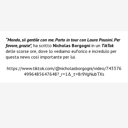
“Mondo, sii gentile con me. Parto in tour con Laura Pausini. Per
favore, grazie”,
ha scritto
Nicholas Borgogni
in un
TikTok
delle scorse ore, dove lo vediamo euforico e incredulo per
questa news così importante per lui.
https://www.tiktok.com/@nicholasborgogni/video/743376
4996485647648?_r=1&_t=8r9VgNubTXs