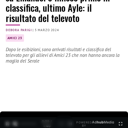
classifica, ultimo Ayle: il
risultato del televoto
DEBORA PARIGI
|
5 MARZO 2024
AMICI 23
Dopo le esibizioni, sono arrivati risultati e classifica del
televoto per gli allievi di Amici 23 che non hanno ancora la
maglia del Serale
0:30 /
Ad
hub
Media
POWERED
1
/
2
1:40
BY