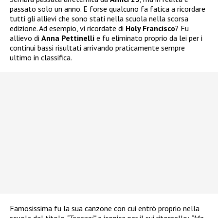
passato solo un anno. E forse qualcuno fa fatica a ricordare
tutti gli allievi che sono stati nella scuola nella scorsa
edizione. Ad esempio, vi ricordate di
Holy Francisco
? Fu
allievo di
Anna Pettinelli
e fu eliminato proprio da lei per i
continui bassi risultati arrivando praticamente sempre
ultimo in classifica.
Famosissima fu la sua canzone con cui entrò proprio nella
scuola dal titolo
“Tananai”
e iconica per il sui ritornello:
“Ma