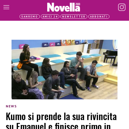
SANREMO
AMICI 24
NEWSLETTER
ABBONATI
NEWS
Kumo si prende la sua rivincita
su Emanuel e finisce primo in