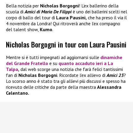
Bella notizia per
Nicholas Borgogni
! L’ex ballerino della
scuola di
Amici di Maria De Filippi
è uno dei ballerini scelti nel
corpo di ballo del tour di
Laura Pausini,
che ha preso il via il
4 novembre da Londra! Qui ritroverà anche l’ex compagno
del talent show,
Kumo
.
Nicholas Borgogni in tour con Laura Pausini
Mentre si è tutti impegnati ad aggiornarsi sulle
dinamiche
del
Grande Fratello
e su
quanto accaduto ieri a
La
Talpa
,
dal web scorge una notizia che farà felici tantissimi
fan di
Nicholas Borgogni
. Ricordate l’ex allievo di
Amici 23
?
Lo scorso anno è stato tra gli allievi più discussi e spesso ha
ricevuto delle critiche da parte della maestra
Alessandra
Celentano.