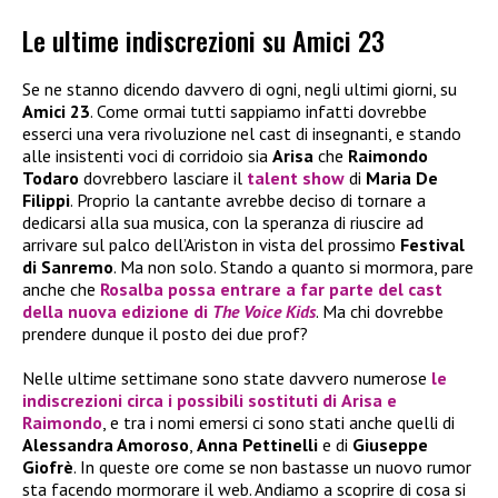
Le ultime indiscrezioni su Amici 23
Se ne stanno dicendo davvero di ogni, negli ultimi giorni, su
Amici 23
. Come ormai tutti sappiamo infatti dovrebbe
esserci una vera rivoluzione nel cast di insegnanti, e stando
alle insistenti voci di corridoio sia
Arisa
che
Raimondo
Todaro
dovrebbero lasciare il
talent show
di
Maria De
Filippi
. Proprio la cantante avrebbe deciso di tornare a
dedicarsi alla sua musica, con la speranza di riuscire ad
arrivare sul palco dell’Ariston in vista del prossimo
Festival
di Sanremo
. Ma non solo. Stando a quanto si mormora, pare
anche che
Rosalba
possa entrare a far parte del cast
della nuova edizione di
The Voice Kids
. Ma chi dovrebbe
prendere dunque il posto dei due prof?
Nelle ultime settimane sono state davvero numerose
le
indiscrezioni circa i
possibili sostituti
di
Arisa
e
Raimondo
, e tra i nomi emersi ci sono stati anche quelli di
Alessandra Amoroso
,
Anna Pettinelli
e di
Giuseppe
Giofrè
. In queste ore come se non bastasse un nuovo rumor
sta facendo mormorare il web. Andiamo a scoprire di cosa si