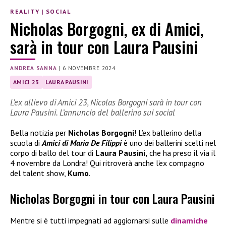
REALITY
|
SOCIAL
Nicholas Borgogni, ex di Amici,
sarà in tour con Laura Pausini
ANDREA SANNA
|
6 NOVEMBRE 2024
AMICI 23
LAURA PAUSINI
L’ex allievo di Amici 23, Nicolas Borgogni sarà in tour con
Laura Pausini. L’annuncio del ballerino sui social
Bella notizia per
Nicholas Borgogni
! L’ex ballerino della
scuola di
Amici di Maria De Filippi
è uno dei ballerini scelti nel
corpo di ballo del tour di
Laura Pausini,
che ha preso il via il
4 novembre da Londra! Qui ritroverà anche l’ex compagno
del talent show,
Kumo
.
Nicholas Borgogni in tour con Laura Pausini
Mentre si è tutti impegnati ad aggiornarsi sulle
dinamiche