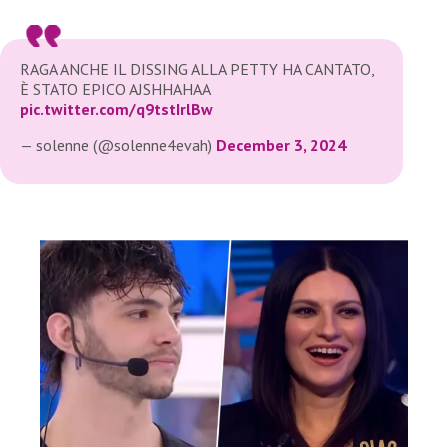
RAGA ANCHE IL DISSING ALLA PETTY HA CANTATO,
È STATO EPICO AJSHHAHAA
pic.twitter.com/q9tstIrlBw
— solenne (@solenne4evah)
December 3, 2024