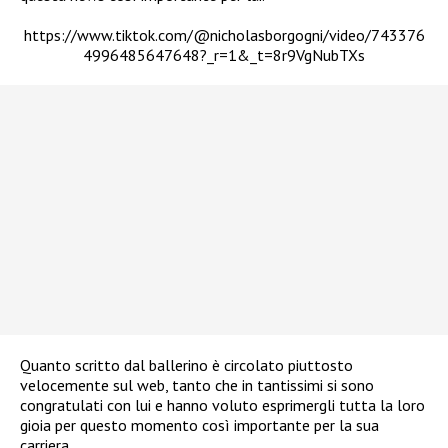
https://www.tiktok.com/@nicholasborgogni/video/743376
4996485647648?_r=1&_t=8r9VgNubTXs
Quanto scritto dal ballerino è circolato piuttosto
velocemente sul web, tanto che in tantissimi si sono
congratulati con lui e hanno voluto esprimergli tutta la loro
gioia per questo momento così importante per la sua
carriera.