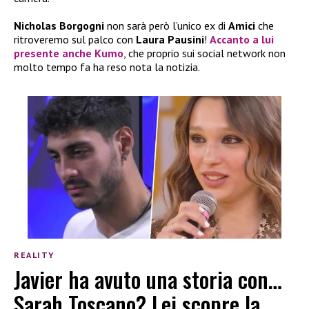
Nicholas Borgogni
non sarà però l’unico ex di
Amici
che
ritroveremo sul palco con
Laura Pausini
!
Accanto a lui
presente anche
Kumo
, che proprio sui social network non
molto tempo fa ha reso nota la notizia.
REALITY
Javier ha avuto una storia con…
Sarah Toscano? Lei scopre la