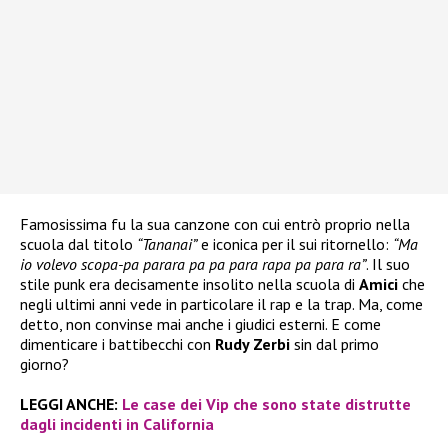
Famosissima fu la sua canzone con cui entrò proprio nella
scuola dal titolo
“Tananai”
e iconica per il sui ritornello:
“Ma
io volevo scopa-pa parara pa pa para rapa pa para ra”
. Il suo
stile punk era decisamente insolito nella scuola di
Amici
che
negli ultimi anni vede in particolare il rap e la trap. Ma, come
detto, non convinse mai anche i giudici esterni. E come
dimenticare i battibecchi con
Rudy Zerbi
sin dal primo
giorno?
LEGGI ANCHE:
Le case dei Vip che sono state distrutte
dagli incidenti in California