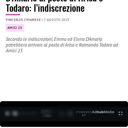
Todaro: l’indiscrezione
VINCENZO CHIANESE
|
7 AGOSTO 2023
AMICI 23
Secondo le indiscrezioni, Emma ed Elena D’Amario
potrebbero arrivare al posto di Arisa e Raimondo Todaro ad
Amici 23
0:22 /
Ad
hub
Media
POWERED
1
/
2
1:40
BY