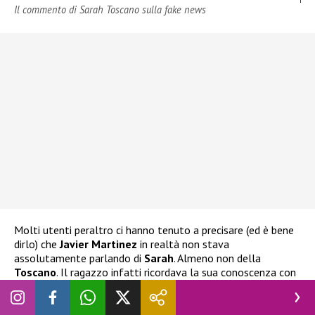
Il commento di Sarah Toscano sulla fake news
Molti utenti peraltro ci hanno tenuto a precisare (ed è bene
dirlo) che
Javier Martinez
in realtà non stava
assolutamente parlando di
Sarah
. Almeno non della
Toscano
. Il ragazzo infatti ricordava la sua conoscenza con
l’ex tronista di
Uomini e Donne,
Sara Tozzi.
Con lei ha
comunque mantenuto un buon rapporto e a parlare di lui è
stata anche lei sia in un’intervista che mediante i
social.