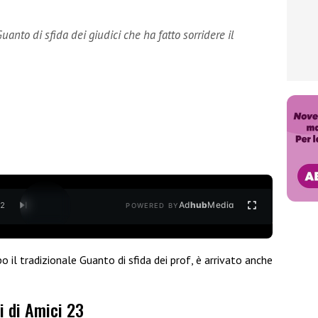
uanto di sfida dei giudici che ha fatto sorridere il
Ad
hub
Media
/
2
POWERED BY
o il tradizionale Guanto di sfida dei prof, è arrivato anche
ci di Amici 23