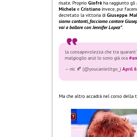
risate. Proprio
Giofrè
ha raggiunto gli 
Michele
e
Cristiano
invece, pur facen
decretato la vittoria di
Giuseppe
.
Mal
siamo cantanti, facciamo cantare Giusepp
vai a ballare con Jennifer Lopez”
.
la consapevolezza che tra quarant’
malgioglio anzi lo sono già ora
#am
— nic 🍂 (@youcanletitgo_)
April 
Ma che altro accadrà nel corso della 