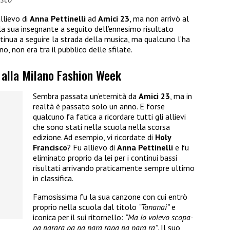
llievo di
Anna Pettinelli
ad
Amici 23
, ma non arrivò al
la sua insegnante a seguito dell’ennesimo risultato
ontinua a seguire la strada della musica, ma qualcuno l’ha
no, non era tra il pubblico delle sfilate.
o alla Milano Fashion Week
Sembra passata un’eternità da
Amici 23
, ma in
realtà è passato solo un anno. E forse
qualcuno fa fatica a ricordare tutti gli allievi
che sono stati nella scuola nella scorsa
edizione. Ad esempio, vi ricordate di
Holy
Francisco
? Fu allievo di
Anna Pettinelli
e fu
eliminato proprio da lei per i continui bassi
risultati arrivando praticamente sempre ultimo
in classifica.
Famosissima fu la sua canzone con cui entrò
proprio nella scuola dal titolo
“Tananai”
e
iconica per il sui ritornello:
“Ma io volevo scopa-
pa parara pa pa para rapa pa para ra”
. Il suo