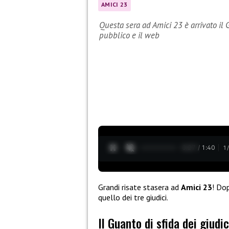
AMICI 23
Questa sera ad Amici 23 è arrivato il G
pubblico e il web
0:28 / 1:40
1
Grandi risate stasera ad
Amici 23
! Dop
quello dei tre giudici.
Il Guanto di sfida dei giudi