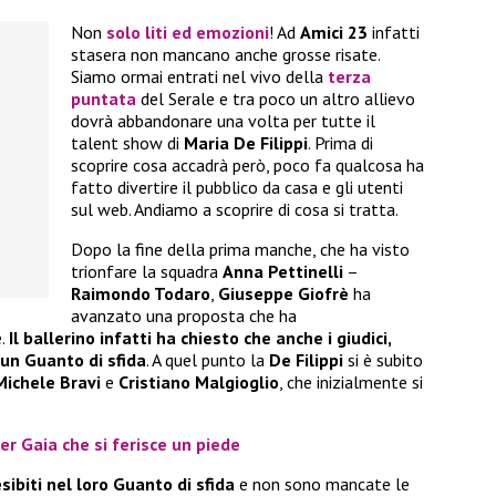
Non
solo liti ed emozioni
! Ad
Amici 23
infatti
stasera non mancano anche grosse risate.
Siamo ormai entrati nel vivo della
terza
puntata
del Serale e tra poco un altro allievo
dovrà abbandonare una volta per tutte il
talent show di
Maria De Filippi
. Prima di
scoprire cosa accadrà però, poco fa qualcosa ha
fatto divertire il pubblico da casa e gli utenti
sul web. Andiamo a scoprire di cosa si tratta.
Dopo la fine della prima manche, che ha visto
trionfare la squadra
Anna Pettinelli
–
Raimondo Todaro
,
Giuseppe Giofrè
ha
avanzato una proposta che ha
e.
Il ballerino infatti ha chiesto che anche i giudici,
n un Guanto di sfida
. A quel punto la
De Filippi
si è subito
Michele Bravi
e
Cristiano Malgioglio
, che inizialmente si
er Gaia che si ferisce un piede
esibiti nel loro Guanto di sfida
e non sono mancate le