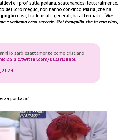
allievi e i prof sulla pedana, scatenandosi letteralmente.
do del loro meglio, non hanno convinto
Maria
, che ha
gioglio
così, tra le risate generali, ha affermato:
“Noi
e e vediamo cosa succede. Stai tranquillo che tu non vinci,
anni io sarò esattamente come cristiano
ici23
pic.twitter.com/BCcJYD8aol
6, 2024
terza puntata?