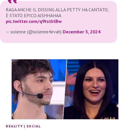
RAGA ANCHE IL DISSING ALLA PETTY HA CANTATO,
È STATO EPICO AJSHHAHAA
pic.twitter.com/q9tstIrlBw
— solenne (@solenne4evah)
December 3, 2024
REALITY
|
SOCIAL