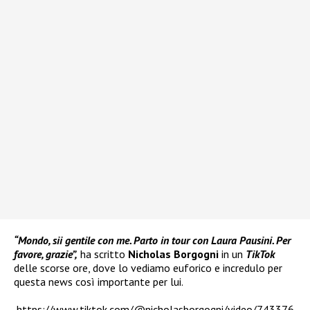
“Mondo, sii gentile con me. Parto in tour con Laura Pausini. Per
favore, grazie”,
ha scritto
Nicholas Borgogni
in un
TikTok
delle scorse ore, dove lo vediamo euforico e incredulo per
questa news così importante per lui.
https://www.tiktok.com/@nicholasborgogni/video/743376