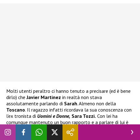
Molti utenti peraltro ci hanno tenuto a precisare (ed è bene
dirlo) che
Javier Martinez
in realtà non stava
assolutamente parlando di
Sarah
. Almeno non della
Toscano
. Il ragazzo infatti ricordava la sua conoscenza con
l’ex tronista di
Uomini e Donne,
Sara Tozzi.
Con lei ha
comunque mantenuto un buon rapporto e a parlare di lui è
stata anche lei sia in un’intervista che mediante i
social.