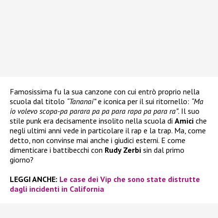
Famosissima fu la sua canzone con cui entrò proprio nella
scuola dal titolo
“Tananai”
e iconica per il sui ritornello:
“Ma
io volevo scopa-pa parara pa pa para rapa pa para ra”
. Il suo
stile punk era decisamente insolito nella scuola di
Amici
che
negli ultimi anni vede in particolare il rap e la trap. Ma, come
detto, non convinse mai anche i giudici esterni. E come
dimenticare i battibecchi con
Rudy Zerbi
sin dal primo
giorno?
LEGGI ANCHE:
Le case dei Vip che sono state distrutte
dagli incidenti in California