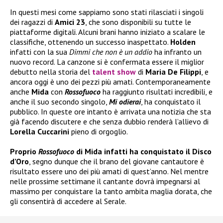
In questi mesi come sappiamo sono stati rilasciati i singoli
dei ragazzi di
Amici 23
, che sono disponibili su tutte le
piattaforme digitali. Alcuni brani hanno iniziato a scalare le
classifiche, ottenendo un successo inaspettato.
Holden
infatti con la sua
Dimmi che non è un addio
ha infranto un
nuovo record. La canzone si è confermata essere il miglior
debutto nella storia del
talent show
di
Maria De Filippi
, e
ancora oggi è uno dei pezzi più amati. Contemporaneamente
anche
Mida
con
Rossofuoco
ha raggiunto risultati incredibili, e
anche il suo secondo singolo,
Mi odierai
, ha conquistato il
pubblico. In queste ore intanto è arrivata una notizia che sta
già facendo discutere e che senza dubbio renderà l’allievo di
Lorella Cuccarini
pieno di orgoglio.
Proprio
Rossofuoco
di Mida infatti ha conquistato il Disco
d’Oro
, segno dunque che il brano del giovane cantautore è
risultato essere uno dei più amati di quest’anno. Nel mentre
nelle prossime settimane il cantante dovrà impegnarsi al
massimo per conquistare la tanto ambita maglia dorata, che
gli consentirà di accedere al Serale.