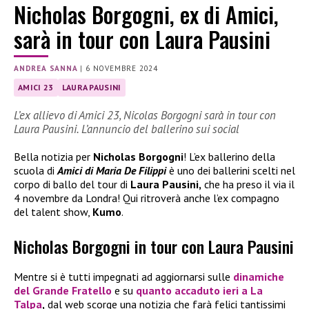
Nicholas Borgogni, ex di Amici,
sarà in tour con Laura Pausini
ANDREA SANNA
|
6 NOVEMBRE 2024
AMICI 23
LAURA PAUSINI
L’ex allievo di Amici 23, Nicolas Borgogni sarà in tour con
Laura Pausini. L’annuncio del ballerino sui social
Bella notizia per
Nicholas Borgogni
! L’ex ballerino della
scuola di
Amici di Maria De Filippi
è uno dei ballerini scelti nel
corpo di ballo del tour di
Laura Pausini,
che ha preso il via il
4 novembre da Londra! Qui ritroverà anche l’ex compagno
del talent show,
Kumo
.
Nicholas Borgogni in tour con Laura Pausini
Mentre si è tutti impegnati ad aggiornarsi sulle
dinamiche
del
Grande Fratello
e su
quanto accaduto ieri a
La
Talpa
,
dal web scorge una notizia che farà felici tantissimi