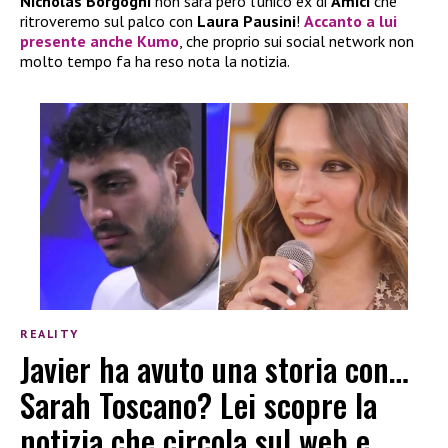
Nicholas Borgogni
non sarà però l’unico ex di
Amici
che
ritroveremo sul palco con
Laura Pausini
!
Accanto a lui
presente anche
Kumo
, che proprio sui social network non
molto tempo fa ha reso nota la notizia.
REALITY
Javier ha avuto una storia con…
Sarah Toscano? Lei scopre la
notizia che circola sul web e