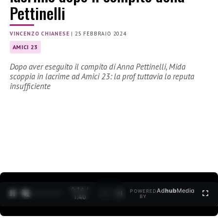
Pettinelli
VINCENZO CHIANESE
|
25 FEBBRAIO 2024
AMICI 23
Dopo aver eseguito il compito di Anna Pettinelli, Mida
scoppia in lacrime ad Amici 23: la prof tuttavia lo reputa
insufficiente
0:15 /
Ad
hub
Media
POWERED
1
/
2
1:40
BY