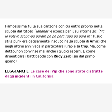
Famosissima fu la sua canzone con cui entrò proprio nella
scuola dal titolo
“Tananai”
e iconica per il sui ritornello:
“Ma
io volevo scopa-pa parara pa pa para rapa pa para ra”
. Il suo
stile punk era decisamente insolito nella scuola di
Amici
che
negli ultimi anni vede in particolare il rap e la trap. Ma, come
detto, non convinse mai anche i giudici esterni. E come
dimenticare i battibecchi con
Rudy Zerbi
sin dal primo
giorno?
LEGGI ANCHE:
Le case dei Vip che sono state distrutte
dagli incidenti in California