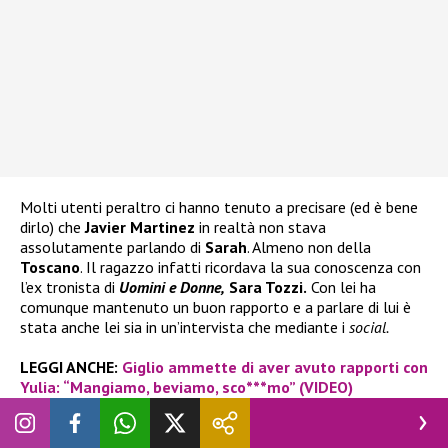
Molti utenti peraltro ci hanno tenuto a precisare (ed è bene
dirlo) che
Javier Martinez
in realtà non stava
assolutamente parlando di
Sarah
. Almeno non della
Toscano
. Il ragazzo infatti ricordava la sua conoscenza con
l’ex tronista di
Uomini e Donne,
Sara Tozzi.
Con lei ha
comunque mantenuto un buon rapporto e a parlare di lui è
stata anche lei sia in un’intervista che mediante i
social.
LEGGI ANCHE:
Giglio ammette di aver avuto rapporti con
Yulia: “Mangiamo, beviamo, sco***mo” (VIDEO)
Dunque per chi si stesse facendo castelli per aria e magari
ipotizzando dei flirt inesistenti, tra
Javier Martinez
e
Sarah