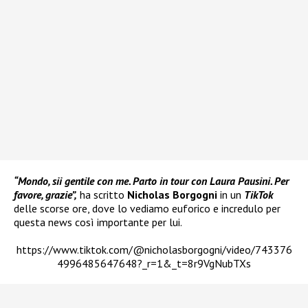
“Mondo, sii gentile con me. Parto in tour con Laura Pausini. Per
favore, grazie”,
ha scritto
Nicholas Borgogni
in un
TikTok
delle scorse ore, dove lo vediamo euforico e incredulo per
questa news così importante per lui.
https://www.tiktok.com/@nicholasborgogni/video/743376
4996485647648?_r=1&_t=8r9VgNubTXs