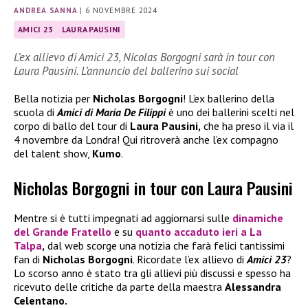
ANDREA SANNA
|
6 NOVEMBRE 2024
AMICI 23
LAURA PAUSINI
L’ex allievo di Amici 23, Nicolas Borgogni sarà in tour con
Laura Pausini. L’annuncio del ballerino sui social
Bella notizia per
Nicholas Borgogni
! L’ex ballerino della
scuola di
Amici di Maria De Filippi
è uno dei ballerini scelti nel
corpo di ballo del tour di
Laura Pausini,
che ha preso il via il
4 novembre da Londra! Qui ritroverà anche l’ex compagno
del talent show,
Kumo
.
Nicholas Borgogni in tour con Laura Pausini
Mentre si è tutti impegnati ad aggiornarsi sulle
dinamiche
del
Grande Fratello
e su
quanto accaduto ieri a
La
Talpa
,
dal web scorge una notizia che farà felici tantissimi
fan di
Nicholas Borgogni
. Ricordate l’ex allievo di
Amici 23
?
Lo scorso anno è stato tra gli allievi più discussi e spesso ha
ricevuto delle critiche da parte della maestra
Alessandra
Celentano.