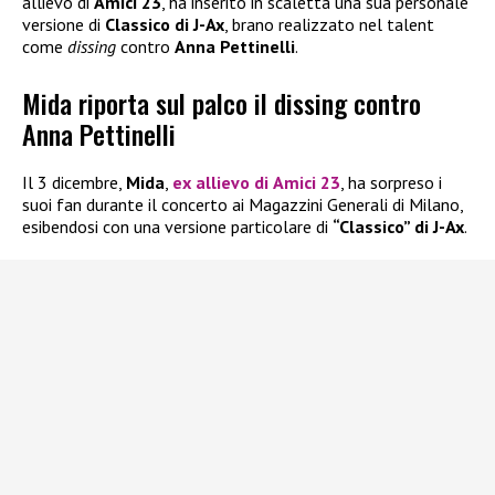
allievo di
Amici 23
, ha inserito in scaletta una sua personale
versione di
Classico di J-Ax
, brano realizzato nel talent
come
dissing
contro
Anna Pettinelli
.
Mida riporta sul palco il dissing contro
Anna Pettinelli
Il 3 dicembre,
Mida
,
ex allievo di
Amici 23
, ha sorpreso i
suoi fan durante il concerto ai Magazzini Generali di Milano,
esibendosi con una versione particolare di
“Classico” di J-Ax
.