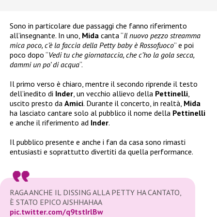
Sono in particolare due passaggi che fanno riferimento
all’insegnante. In uno,
Mida
canta “
Il nuovo pezzo streamma
mica poco, c’è la faccia della Petty baby è Rossofuoco
” e poi
poco dopo “
Vedi tu che giornataccia, che c’ho la gola secca,
dammi un po’ di acqua
“.
Il primo verso è chiaro, mentre il secondo riprende il testo
dell’inedito di
Inder
, un vecchio allievo della
Pettinelli
,
uscito presto da
Amici
. Durante il concerto, in realtà,
Mida
ha lasciato cantare solo al pubblico il nome della
Pettinelli
e anche il riferimento ad
Inder
.
Il pubblico presente e anche i fan da casa sono rimasti
entusiasti e soprattutto divertiti da quella performance.
RAGA ANCHE IL DISSING ALLA PETTY HA CANTATO,
È STATO EPICO AJSHHAHAA
pic.twitter.com/q9tstIrlBw