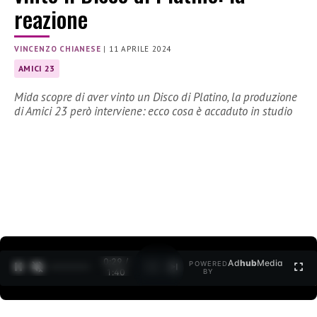
reazione
VINCENZO CHIANESE
|
11 APRILE 2024
AMICI 23
Mida scopre di aver vinto un Disco di Platino, la produzione
di Amici 23 però interviene: ecco cosa è accaduto in studio
0:30 /
Ad
hub
Media
POWERED
1
/
2
1:40
BY