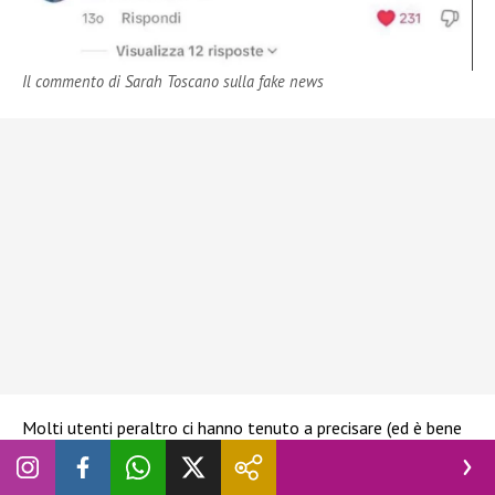
Il commento di Sarah Toscano sulla fake news
Molti utenti peraltro ci hanno tenuto a precisare (ed è bene
dirlo) che
Javier Martinez
in realtà non stava
assolutamente parlando di
Sarah
. Almeno non della
Toscano
. Il ragazzo infatti ricordava la sua conoscenza con