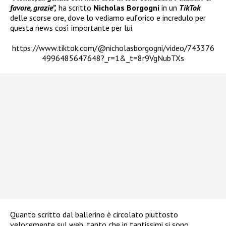
favore, grazie”,
ha scritto
Nicholas Borgogni
in un
TikTok
delle scorse ore, dove lo vediamo euforico e incredulo per
questa news così importante per lui.
https://www.tiktok.com/@nicholasborgogni/video/743376
4996485647648?_r=1&_t=8r9VgNubTXs
Quanto scritto dal ballerino è circolato piuttosto
velocemente sul web, tanto che in tantissimi si sono