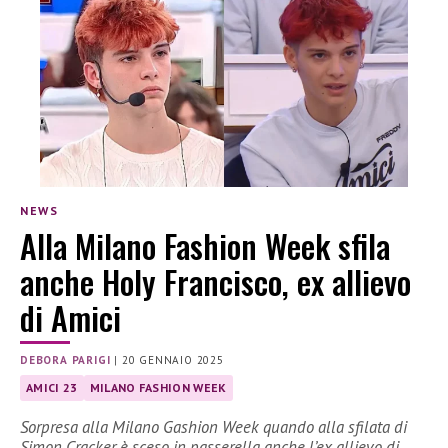
NEWS
Alla Milano Fashion Week sfila
anche Holy Francisco, ex allievo
di Amici
DEBORA PARIGI
|
20 GENNAIO 2025
AMICI 23
MILANO FASHION WEEK
Sorpresa alla Milano Gashion Week quando alla sfilata di
Simon Cracker è sceso in passerella anche l’ex allievo di