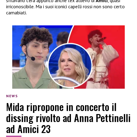
sfilavano c’era appunto anche l’ex allievo di
Amici
, quasi
irriconoscibile. Ma i suoi iconici capelli rossi non sono certo
camabiati.
NEWS
Mida ripropone in concerto il
dissing rivolto ad Anna Pettinelli
ad Amici 23