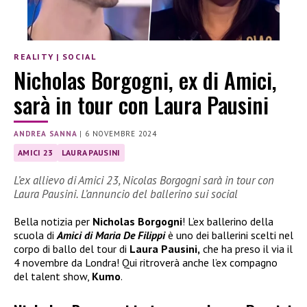
REALITY
|
SOCIAL
Nicholas Borgogni, ex di Amici,
sarà in tour con Laura Pausini
ANDREA SANNA
|
6 NOVEMBRE 2024
AMICI 23
LAURA PAUSINI
L’ex allievo di Amici 23, Nicolas Borgogni sarà in tour con
Laura Pausini. L’annuncio del ballerino sui social
Bella notizia per
Nicholas Borgogni
! L’ex ballerino della
scuola di
Amici di Maria De Filippi
è uno dei ballerini scelti nel
corpo di ballo del tour di
Laura Pausini,
che ha preso il via il
4 novembre da Londra! Qui ritroverà anche l’ex compagno
del talent show,
Kumo
.