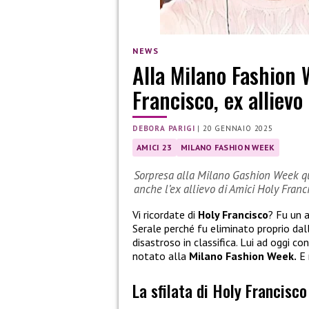
NEWS
Alla Milano Fashion 
Francisco, ex allievo
DEBORA PARIGI
|
20 GENNAIO 2025
AMICI 23
MILANO FASHION WEEK
Sorpresa alla Milano Gashion Week qua
anche l’ex allievo di Amici Holy Franc
Vi ricordate di
Holy Francisco
? Fu un a
Serale perché fu eliminato proprio dal
disastroso in classifica. Lui ad oggi c
notato alla
Milano Fashion Week.
E 
La sfilata di Holy Francisc