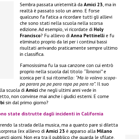
Sembra passata un’eternità da
Amici 23
, ma in
realtà è passato solo un anno. E forse
qualcuno fa fatica a ricordare tutti gli allievi
che sono stati nella scuola nella scorsa
edizione. Ad esempio, vi ricordate di
Holy
Francisco
? Fu allievo di
Anna Pettinelli
e fu
eliminato proprio da lei per i continui bassi
risultati arrivando praticamente sempre ultimo
in classifica.
Famosissima fu la sua canzone con cui entrò
proprio nella scuola dal titolo
“Tananai”
e
iconica per il sui ritornello:
“Ma io volevo scopa-
pa parara pa pa para rapa pa para ra”
. Il suo
lla scuola di
Amici
che negli ultimi anni vede in
detto, non convinse mai anche i giudici esterni. E come
bi
sin dal primo giorno?
no state distrutte dagli incidenti in California
rendo la strada della musica, ma a quanto pare si diletta
sorpresa l’ex allievo di
Amici 23
è apparso alla
Milano
esti giorni. Non era tra il pubblico che guarda le sfilate,