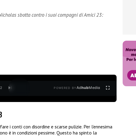
, Nicholas sbotta contro i suoi compagni di Amici 23:
Ad
hub
Media
/
2
POWERED BY
3
are i conti con disordine e scarse pulizie. Per l’ennesima
ono è in condizioni pessime. Questo ha spinto la