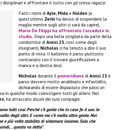
disciplinari e affrontare il tutto con gli stessi ragazzi.
Fatti i nomi di
Ayle, Mida
e
Holden
(a
quest’ultimo
Zerbi
ha deciso di sospendere la
maglia mentre sugli altri ci sarà da capire),
Maria De Filippi
ha affrontato l’accaduto in
studio.
Dopo una bella strigliata da parte della
conduttrice di
Amici 23
, così come degli
insegnanti,
Nicholas
ci ha tenuto a dire il suo
punto di vista. Il ballerino è parso piuttosto
contrariato con il trovare giustificazioni a
manca e a destra. Anzi.
Nicholas
durante il
pomeridiano
di
Amici 23
è
parso davvero molto arrabbiato e infastidito,
dichiarando di essere dispiaciuto che passi un
 in qualche modo coinvolgere tutti gli allievi. Nel
ro
, ha attaccato alcuni dei suoi compagni:
mo tutti così. Perché c’è gente che in casa fa il suo. Io
quello degli altri. E come me c’è molta altra gente. Noi
 e più volte stabilito di sistemare insieme. Solo che
 quindi… questo va detto”
.