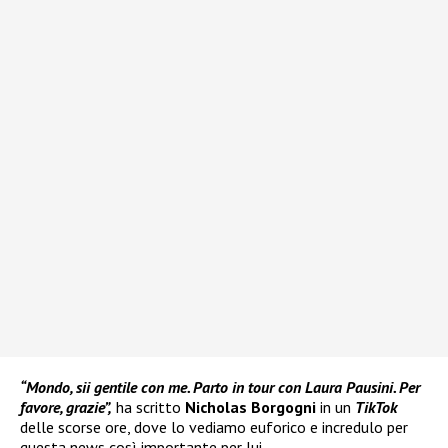
“Mondo, sii gentile con me. Parto in tour con Laura Pausini. Per
favore, grazie”,
ha scritto
Nicholas Borgogni
in un
TikTok
delle scorse ore, dove lo vediamo euforico e incredulo per
questa news così importante per lui.