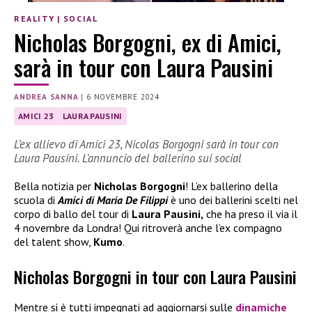
REALITY
|
SOCIAL
Nicholas Borgogni, ex di Amici,
sarà in tour con Laura Pausini
ANDREA SANNA
|
6 NOVEMBRE 2024
AMICI 23
LAURA PAUSINI
L’ex allievo di Amici 23, Nicolas Borgogni sarà in tour con
Laura Pausini. L’annuncio del ballerino sui social
Bella notizia per
Nicholas Borgogni
! L’ex ballerino della
scuola di
Amici di Maria De Filippi
è uno dei ballerini scelti nel
corpo di ballo del tour di
Laura Pausini,
che ha preso il via il
4 novembre da Londra! Qui ritroverà anche l’ex compagno
del talent show,
Kumo
.
Nicholas Borgogni in tour con Laura Pausini
Mentre si è tutti impegnati ad aggiornarsi sulle
dinamiche