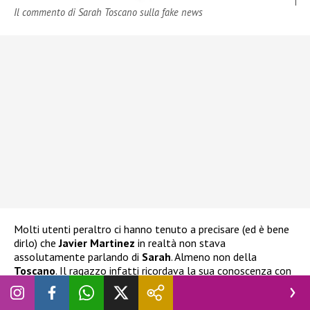
Il commento di Sarah Toscano sulla fake news
Molti utenti peraltro ci hanno tenuto a precisare (ed è bene
dirlo) che
Javier Martinez
in realtà non stava
assolutamente parlando di
Sarah
. Almeno non della
Toscano
. Il ragazzo infatti ricordava la sua conoscenza con
l’ex tronista di
Uomini e Donne,
Sara Tozzi.
Con lei ha
comunque mantenuto un buon rapporto e a parlare di lui è