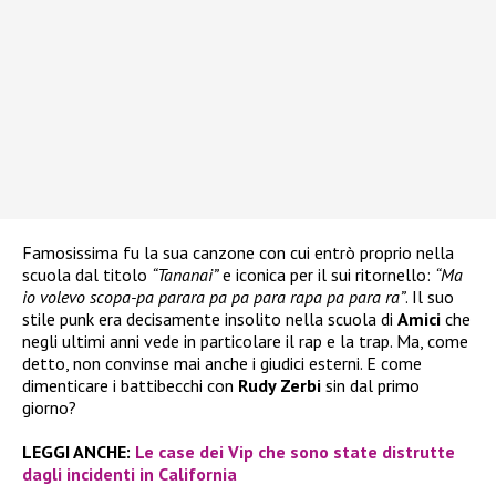
Famosissima fu la sua canzone con cui entrò proprio nella
scuola dal titolo
“Tananai”
e iconica per il sui ritornello:
“Ma
io volevo scopa-pa parara pa pa para rapa pa para ra”
. Il suo
stile punk era decisamente insolito nella scuola di
Amici
che
negli ultimi anni vede in particolare il rap e la trap. Ma, come
detto, non convinse mai anche i giudici esterni. E come
dimenticare i battibecchi con
Rudy Zerbi
sin dal primo
giorno?
LEGGI ANCHE:
Le case dei Vip che sono state distrutte
dagli incidenti in California