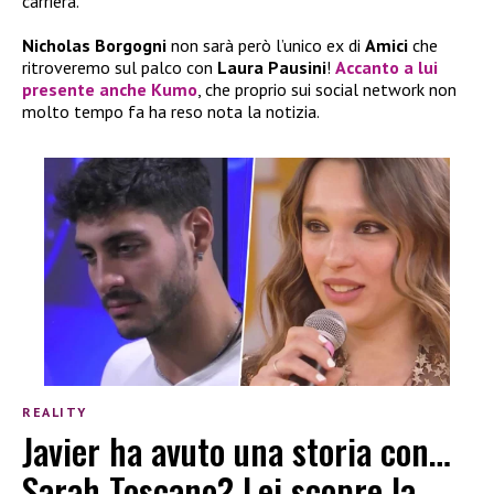
carriera.
Nicholas Borgogni
non sarà però l’unico ex di
Amici
che
ritroveremo sul palco con
Laura Pausini
!
Accanto a lui
presente anche
Kumo
, che proprio sui social network non
molto tempo fa ha reso nota la notizia.
REALITY
Javier ha avuto una storia con…
Sarah Toscano? Lei scopre la