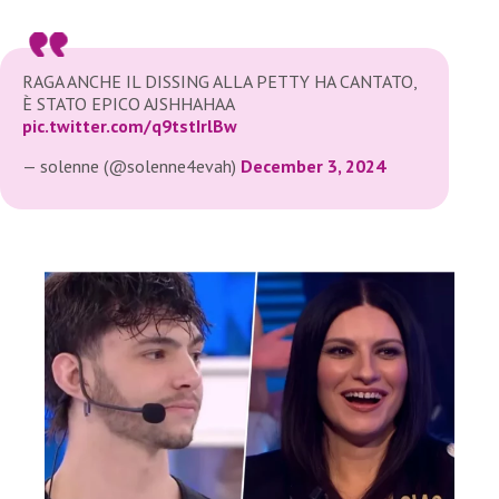
RAGA ANCHE IL DISSING ALLA PETTY HA CANTATO,
È STATO EPICO AJSHHAHAA
pic.twitter.com/q9tstIrlBw
— solenne (@solenne4evah)
December 3, 2024