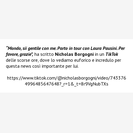
“Mondo, sii gentile con me. Parto in tour con Laura Pausini. Per
favore, grazie”,
ha scritto
Nicholas Borgogni
in un
TikTok
delle scorse ore, dove lo vediamo euforico e incredulo per
questa news così importante per lui.
https://www.tiktok.com/@nicholasborgogni/video/743376
4996485647648?_r=1&_t=8r9VgNubTXs