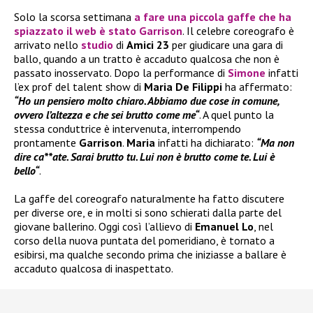
Solo la scorsa settimana
a fare una piccola gaffe che ha
spiazzato il web è stato
Garrison
. Il celebre coreografo è
arrivato nello
studio
di
Amici 23
per giudicare una gara di
ballo, quando a un tratto è accaduto qualcosa che non è
passato inosservato. Dopo la performance di
Simone
infatti
l’ex prof del talent show di
Maria De Filippi
ha affermato:
“Ho un pensiero molto chiaro. Abbiamo due cose in comune,
ovvero l’altezza e che sei brutto come me“
. A quel punto la
stessa conduttrice è intervenuta, interrompendo
prontamente
Garrison
.
Maria
infatti ha dichiarato:
“Ma non
dire ca**ate. Sarai brutto tu. Lui non è brutto come te. Lui è
bello“
.
La gaffe del coreografo naturalmente ha fatto discutere
per diverse ore, e in molti si sono schierati dalla parte del
giovane ballerino. Oggi così l’allievo di
Emanuel Lo
, nel
corso della nuova puntata del pomeridiano, è tornato a
esibirsi, ma qualche secondo prima che iniziasse a ballare è
accaduto qualcosa di inaspettato.