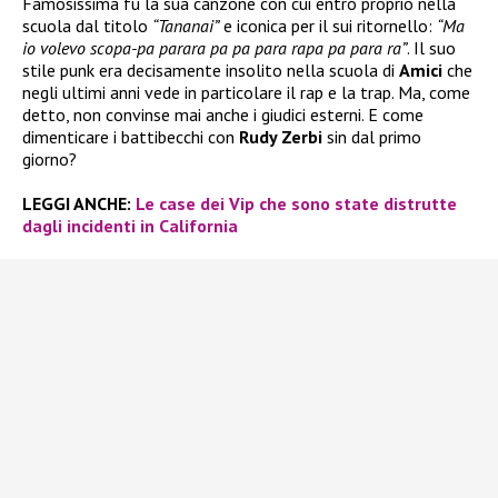
Famosissima fu la sua canzone con cui entrò proprio nella
scuola dal titolo
“Tananai”
e iconica per il sui ritornello:
“Ma
io volevo scopa-pa parara pa pa para rapa pa para ra”
. Il suo
stile punk era decisamente insolito nella scuola di
Amici
che
negli ultimi anni vede in particolare il rap e la trap. Ma, come
detto, non convinse mai anche i giudici esterni. E come
dimenticare i battibecchi con
Rudy Zerbi
sin dal primo
giorno?
LEGGI ANCHE:
Le case dei Vip che sono state distrutte
dagli incidenti in California