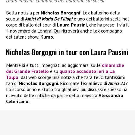
Laura Pausini. L’annuncio del ballerino sui social
Bella notizia per
Nicholas Borgogni
! L’ex ballerino della
scuola di
Amici di Maria De Filippi
è uno dei ballerini scelti nel
corpo di ballo del tour di
Laura Pausini,
che ha preso il via il
4 novembre da Londra! Qui ritroverà anche l’ex compagno
del talent show,
Kumo
.
Nicholas Borgogni in tour con Laura Pausini
Mentre si è tutti impegnati ad aggiornarsi sulle
dinamiche
del
Grande Fratello
e su
quanto accaduto ieri a
La
Talpa
,
dal web scorge una notizia che farà felici tantissimi
fan di
Nicholas Borgogni
. Ricordate l’ex allievo di
Amici 23
?
Lo scorso anno è stato tra gli allievi più discussi e spesso ha
ricevuto delle critiche da parte della maestra
Alessandra
Celentano.