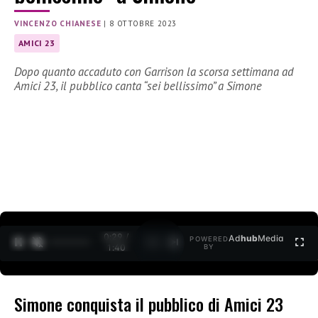
VINCENZO CHIANESE
|
8 OTTOBRE 2023
AMICI 23
Dopo quanto accaduto con Garrison la scorsa settimana ad
Amici 23, il pubblico canta “sei bellissimo” a Simone
0:30 /
Ad
hub
Media
POWERED
1
/
2
1:40
BY
Simone conquista il pubblico di Amici 23