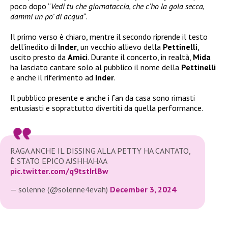
poco dopo “
Vedi tu che giornataccia, che c’ho la gola secca,
dammi un po’ di acqua
“.
Il primo verso è chiaro, mentre il secondo riprende il testo
dell’inedito di
Inder
, un vecchio allievo della
Pettinelli
,
uscito presto da
Amici
. Durante il concerto, in realtà,
Mida
ha lasciato cantare solo al pubblico il nome della
Pettinelli
e anche il riferimento ad
Inder
.
Il pubblico presente e anche i fan da casa sono rimasti
entusiasti e soprattutto divertiti da quella performance.
RAGA ANCHE IL DISSING ALLA PETTY HA CANTATO,
È STATO EPICO AJSHHAHAA
pic.twitter.com/q9tstIrlBw
— solenne (@solenne4evah)
December 3, 2024