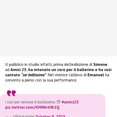
Il pubblico in studio infatti, prima dell’esibizione di
Simone
ad
Amici 23
,
ha intonato un coro per il ballerino e ha così
cantato
“sei bellissimo”
. Nel mentre l’allievo di
Emanuel
ha
convinto a pieno con la sua performance.
i cori per simone il bellissimo 🥹
#amici23
pic.twitter.com/KMiNvtHk1Q
— – (@dubzkide)
October 8, 2023