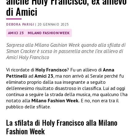
anche Holy Francisco, ex allievo
di Amici
DEBORA PARIGI
|
20 GENNAIO 2025
AMICI 23
MILANO FASHION WEEK
Sorpresa alla Milano Gashion Week quando alla sfilata di
Simon Cracker è sceso in passerella anche l’ex allievo di
Amici Holy Francisco
Vi ricordate di
Holy Francisco
? Fu un allievo di
Anna
Pettinelli
ad
Amici 23
, ma non arrivò al Serale perché fu
eliminato proprio dalla sua insegnante a seguito
dell’ennesimo risultato disastroso in classifica. Lui ad oggi
continua a seguire la strada della musica, ma qualcuno l’ha
notato alla
Milano Fashion Week.
E no, non era tra il
pubblico delle sfilate.
La sfilata di Holy Francisco alla Milano
Fashion Week