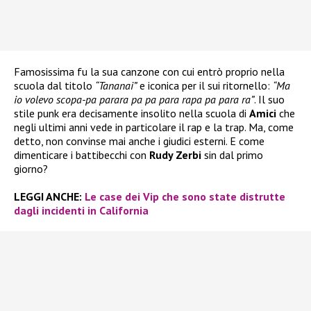
Famosissima fu la sua canzone con cui entrò proprio nella
scuola dal titolo
“Tananai”
e iconica per il sui ritornello:
“Ma
io volevo scopa-pa parara pa pa para rapa pa para ra”
. Il suo
stile punk era decisamente insolito nella scuola di
Amici
che
negli ultimi anni vede in particolare il rap e la trap. Ma, come
detto, non convinse mai anche i giudici esterni. E come
dimenticare i battibecchi con
Rudy Zerbi
sin dal primo
giorno?
LEGGI ANCHE:
Le case dei Vip che sono state distrutte
dagli incidenti in California