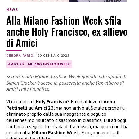
NEWS
Alla Milano Fashion Week sfila
anche Holy Francisco, ex allievo
di Amici
DEBORA PARIGI
|
20 GENNAIO 2025
AMICI 23
MILANO FASHION WEEK
Sorpresa alla Milano Gashion Week quando alla sfilata di
Simon Cracker è sceso in passerella anche l’ex allievo di
Amici Holy Francisco
Vi ricordate di
Holy Francisco
? Fu un allievo di
Anna
Pettinelli
ad
Amici 23
, ma non arrivò al Serale perché fu
eliminato proprio dalla sua insegnante a seguito
dell’ennesimo risultato disastroso in classifica. Lui ad oggi
continua a seguire la strada della musica, ma qualcuno l’ha
notato alla
Milano Fashion Week.
E no, non era tra il
pubblico delle sfilate.