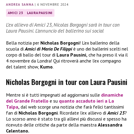
ANDREA SANNA
|
6 NOVEMBRE 2024
AMICI 23
LAURA PAUSINI
L’ex allievo di Amici 23, Nicolas Borgogni sarà in tour con
Laura Pausini. L’annuncio del ballerino sui social
Bella notizia per
Nicholas Borgogni
! L’ex ballerino della
scuola di
Amici di Maria De Filippi
è uno dei ballerini scelti nel
corpo di ballo del tour di
Laura Pausini,
che ha preso il via il
4 novembre da Londra! Qui ritroverà anche l’ex compagno
del talent show,
Kumo
.
Nicholas Borgogni in tour con Laura Pausini
Mentre si è tutti impegnati ad aggiornarsi sulle
dinamiche
del
Grande Fratello
e su
quanto accaduto ieri a
La
Talpa
,
dal web scorge una notizia che farà felici tantissimi
fan di
Nicholas Borgogni
. Ricordate l’ex allievo di
Amici 23
?
Lo scorso anno è stato tra gli allievi più discussi e spesso ha
ricevuto delle critiche da parte della maestra
Alessandra
Celentano.