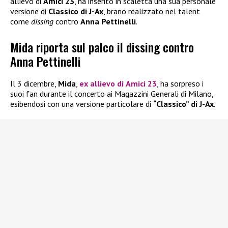
allievo di
Amici 23
, ha inserito in scaletta una sua personale
versione di
Classico di J-Ax
, brano realizzato nel talent
come
dissing
contro
Anna Pettinelli
.
Mida riporta sul palco il dissing contro
Anna Pettinelli
Il 3 dicembre,
Mida
,
ex allievo di
Amici 23
, ha sorpreso i
suoi fan durante il concerto ai Magazzini Generali di Milano,
esibendosi con una versione particolare di
“Classico” di J-Ax
.