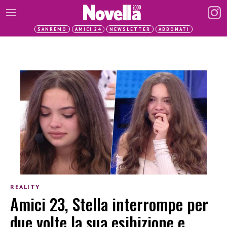
SANREMO
AMICI 24
NEWSLETTER
ABBONATI
REALITY
Amici 23, Stella interrompe per
due volte la sua esibizione e