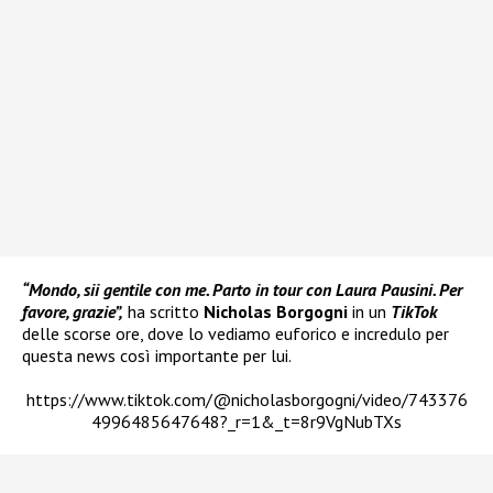
“Mondo, sii gentile con me. Parto in tour con Laura Pausini. Per
favore, grazie”,
ha scritto
Nicholas Borgogni
in un
TikTok
delle scorse ore, dove lo vediamo euforico e incredulo per
questa news così importante per lui.
https://www.tiktok.com/@nicholasborgogni/video/743376
4996485647648?_r=1&_t=8r9VgNubTXs