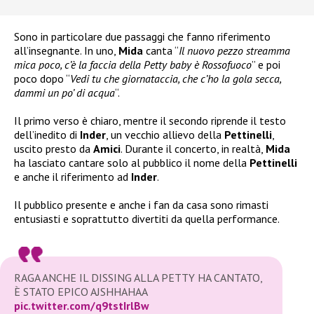
Sono in particolare due passaggi che fanno riferimento
all’insegnante. In uno,
Mida
canta “
Il nuovo pezzo streamma
mica poco, c’è la faccia della Petty baby è Rossofuoco
” e poi
poco dopo “
Vedi tu che giornataccia, che c’ho la gola secca,
dammi un po’ di acqua
“.
Il primo verso è chiaro, mentre il secondo riprende il testo
dell’inedito di
Inder
, un vecchio allievo della
Pettinelli
,
uscito presto da
Amici
. Durante il concerto, in realtà,
Mida
ha lasciato cantare solo al pubblico il nome della
Pettinelli
e anche il riferimento ad
Inder
.
Il pubblico presente e anche i fan da casa sono rimasti
entusiasti e soprattutto divertiti da quella performance.
RAGA ANCHE IL DISSING ALLA PETTY HA CANTATO,
È STATO EPICO AJSHHAHAA
pic.twitter.com/q9tstIrlBw