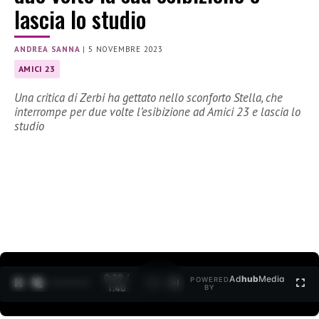
lascia lo studio
ANDREA SANNA
|
5 NOVEMBRE 2023
AMICI 23
Una critica di Zerbi ha gettato nello sconforto Stella, che
interrompe per due volte l’esibizione ad Amici 23 e lascia lo
studio
0:30 /
Ad
hub
Media
POWERED
1
/
2
1:40
BY