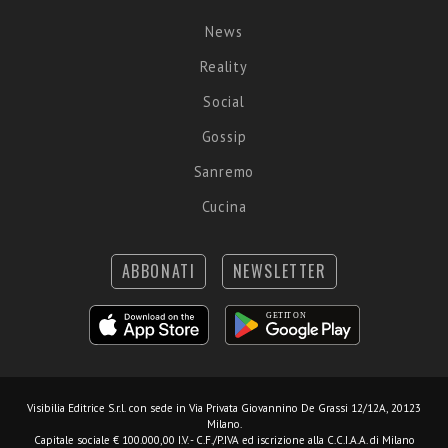
News
Reality
Social
Gossip
Sanremo
Cucina
ABBONATI
NEWSLETTER
Visibilia Editrice S.r.l.
con sede in Via Privata Giovannino De Grassi 12/12A, 20123
Milano.
Capitale sociale € 100.000,00 I.V. - C.F./P.IVA ed iscrizione alla C.C.I.A.A. di Milano