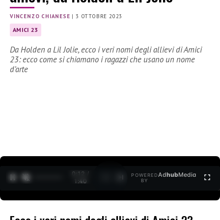
VINCENZO CHIANESE
|
3 OTTOBRE 2023
AMICI 23
Da Holden a Lil Jolie, ecco i veri nomi degli allievi di Amici
23: ecco come si chiamano i ragazzi che usano un nome
d’arte
0:12 /
Ad
hub
Media
POWERED
1
/
2
1:40
BY