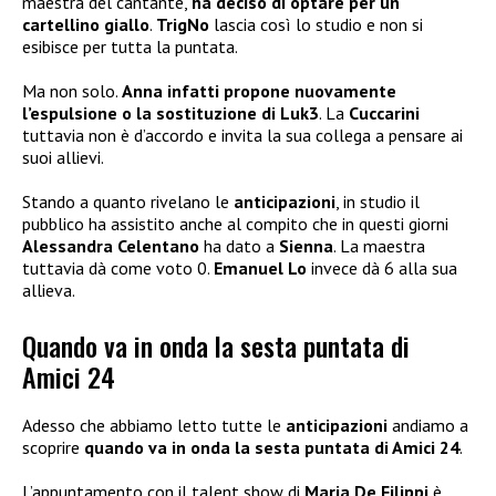
maestra del cantante,
ha deciso di optare per un
cartellino giallo
.
TrigNo
lascia così lo studio e non si
esibisce per tutta la puntata.
Ma non solo.
Anna infatti propone nuovamente
l’espulsione o la sostituzione di Luk3
. La
Cuccarini
tuttavia non è d’accordo e invita la sua collega a pensare ai
suoi allievi.
Stando a quanto rivelano le
anticipazioni
, in studio il
pubblico ha assistito anche al compito che in questi giorni
Alessandra Celentano
ha dato a
Sienna
. La maestra
tuttavia dà come voto 0.
Emanuel Lo
invece dà 6 alla sua
allieva.
Quando va in onda la sesta puntata di
Amici 24
Adesso che abbiamo letto tutte le
anticipazioni
andiamo a
scoprire
quando va in onda la sesta puntata di Amici 24
.
L’appuntamento con il talent show di
Maria De Filippi
è