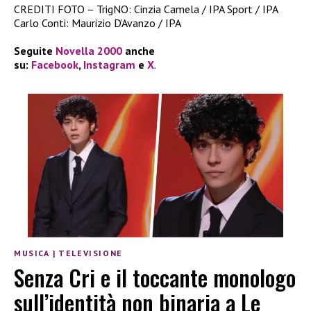
CREDITI FOTO – TrigNO: Cinzia Camela / IPA Sport / IPA
Carlo Conti: Maurizio D’Avanzo / IPA
Seguite
Novella 2000
anche
su:
Facebook
,
Instagram
e
X
.
MUSICA
|
TELEVISIONE
Senza Cri e il toccante monologo
sull’identità non binaria a Le