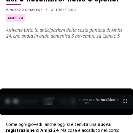
VINCENZO CHIANESE
|
31 OTTOBRE 2024
AMICI 24
Arrivano tutte le anticipazioni della sesta puntata di Amici
24, che andrà in onda domenica 3 novembre su Canale 5
0:30 /
Ad
hub
Media
POWERED
1
/
2
3:35
BY
Come ogni giovedì, anche oggi si è tenuta una
nuova
registrazione
di
Amici 24
. Ma cosa è accaduto nel corso