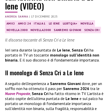
Iene (VIDEO)
ANDREA SANNA
|
17 DICEMBRE 2025
AMICI
AMICI 24
ITALIA 1
LE IENE
LGBTQIA+
NOVELLA
NOVELLA 2000
NOVELLA2000
SANREMO GIOVANI
SENZA CRI
Il discorso toccante di Senza Cri a Le Iene
Ieri sera durante la puntata de
Le Iene
,
Senza Cri
ha
portato in TV un toccante
monologo sull’identità non
binaria.
E il suo discorso è di fondamentale importanza.
Il monologo di Senza Cri a Le Iene
A seguito dell’esperienza a
Sanremo Giovani
dove, per un
soffio non ha ottenuto il pass per
Sanremo 2026
tra le
Nuove Proposte
,
Senza Cri
ha fatto ritorno in TV. L’artista è
stato ospite dell’ultima puntata de
Le Iene
e sul palco ha
portato un monologo di fondamentale importanza
sull’identità non binaria, sulla fragilità, responsabilità e