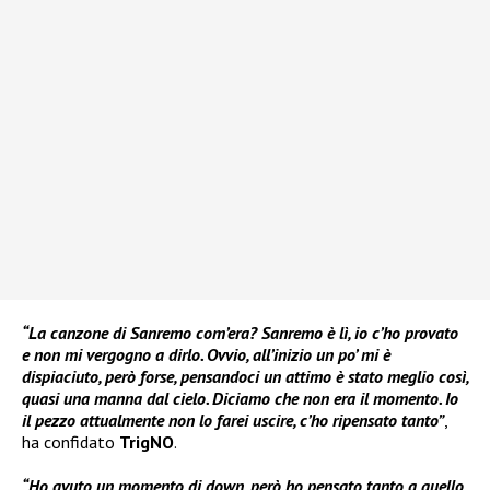
“La canzone di Sanremo com’era? Sanremo è lì, io c’ho provato
e non mi vergogno a dirlo. Ovvio, all’inizio un po’ mi è
dispiaciuto, però forse, pensandoci un attimo è stato meglio così,
quasi una manna dal cielo. Diciamo che non era il momento. Io
il pezzo attualmente non lo farei uscire, c’ho ripensato tanto”
,
ha confidato
TrigNO
.
“Ho avuto un momento di down, però ho pensato tanto a quello