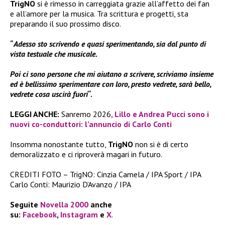
TrigNO
si è rimesso in carreggiata grazie all’affetto dei fan
e all’amore per la musica. Tra scrittura e progetti, sta
preparando il suo prossimo disco.
“
Adesso sto scrivendo e quasi sperimentando, sia dal punto di
vista testuale che musicale.
Poi ci sono persone che mi aiutano a scrivere, scriviamo insieme
ed è bellissimo sperimentare con loro, presto vedrete, sarà bello,
vedrete cosa uscirà fuori
“.
LEGGI ANCHE:
Sanremo 2026
, Lillo e Andrea Pucci sono i
nuovi co-conduttori: l’annuncio di Carlo Conti
Insomma nonostante tutto,
TrigNO
non si è di certo
demoralizzato e ci riproverà magari in futuro.
CREDITI FOTO – TrigNO: Cinzia Camela / IPA Sport / IPA
Carlo Conti: Maurizio D’Avanzo / IPA
Seguite
Novella 2000
anche
su:
Facebook
,
Instagram
e
X
.