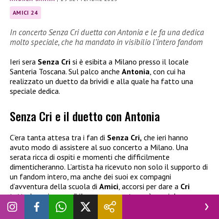
AMICI 24
In concerto Senza Cri duetta con Antonia e le fa una dedica
molto speciale, che ha mandato in visibilio l’intero fandom
Ieri sera
Senza Cri
si è esibita a Milano presso il locale
Santeria Toscana. Sul palco anche
Antonia
, con cui ha
realizzato un duetto da brividi e alla quale ha fatto una
speciale dedica.
Senza Cri e il duetto con Antonia
C’era tanta attesa tra i fan di
Senza Cri,
che ieri hanno
avuto modo di assistere al suo concerto a Milano. Una
serata ricca di ospiti e momenti che difficilmente
dimenticheranno. L’artista ha ricevuto non solo il supporto di
un fandom intero, ma anche dei suoi ex compagni
d’avventura della scuola di
Amici
, accorsi per dare a
Cri
tutta la carica possibile per una serata così speciale.