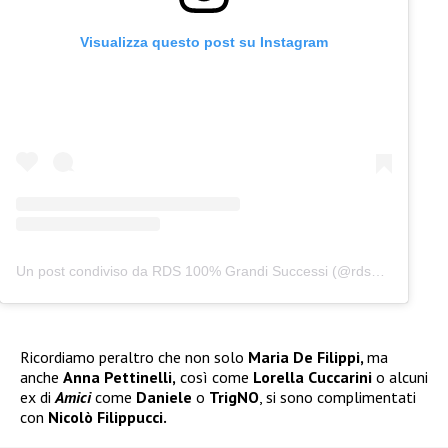
Visualizza questo post su Instagram
Un post condiviso da RDS 100% Grandi Successi (@rds_official)
Ricordiamo peraltro che non solo
Maria De Filippi,
ma
anche
Anna Pettinelli,
così come
Lorella Cuccarini
o alcuni
ex di
Amici
come
Daniele
o
TrigNO
, si sono complimentati
con
Nicolò Filippucci.