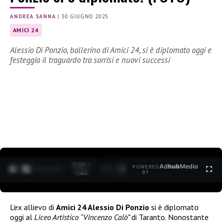
ANDREA SANNA
|
30 GIUGNO 2025
AMICI 24
Alessio Di Ponzio, ballerino di Amici 24, si è diplomato oggi e
festeggia il traguardo tra sorrisi e nuovi successi
0:30 /
Ad
hub
Media
POWERED
1
/
2
1:40
BY
L’ex allievo di
Amici 24 Alessio Di Ponzio
si è diplomato
oggi al
Liceo Artistico “Vincenzo Calò”
di Taranto. Nonostante