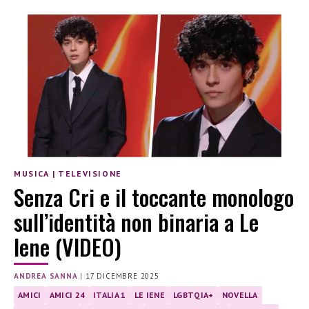
MUSICA
|
TELEVISIONE
Senza Cri e il toccante monologo
sull’identità non binaria a Le
Iene (VIDEO)
ANDREA SANNA
|
17 DICEMBRE 2025
AMICI
AMICI 24
ITALIA 1
LE IENE
LGBTQIA+
NOVELLA