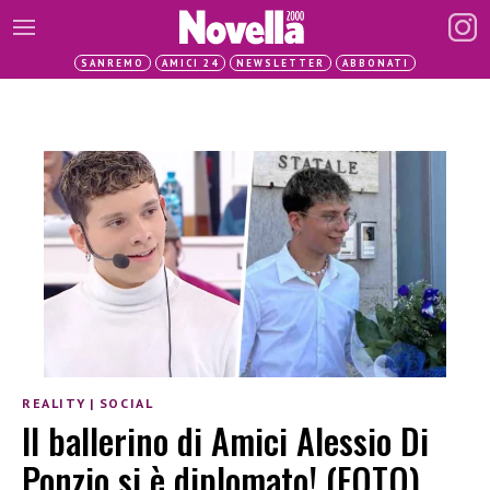
SANREMO
AMICI 24
NEWSLETTER
ABBONATI
REALITY
|
SOCIAL
Il ballerino di Amici Alessio Di
Ponzio si è diplomato! (FOTO)