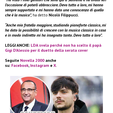
l’occasione di poterli abbracciare. Devo tutto a loro, mi hanno
sempre supportato e mi hanno dato una conoscenza di quello
che è la musica”,
ha detto
Nicolò Filippucci.
“Anche mio fratello maggiore, studiando pianoforte classico, mi
ha dato la possibilità di crescere con la musica classica in casa
e in modo indiretto mi ha insegnato tanto. Devo tutto a loro”.
LEGGI ANCHE:
LDA svela perché non ha scelto il papà
Gigi D’Alessio per il duetto della serata cover
Seguite
Novella 2000
anche
su:
Facebook
,
Instagram
e
X
.