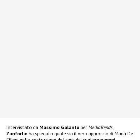
Intervistato da
Massimo Galanto
per
MediaTrends
,
Zanforlin
ha spiegato quale sia il vero approccio di Maria De
Filippi nella costruzione del cast dei suoi programmi.