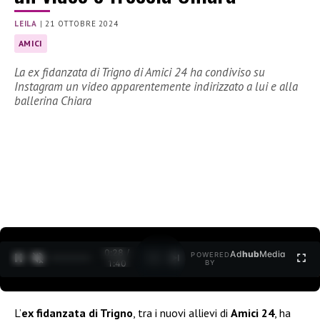
LEILA
|
21 OTTOBRE 2024
AMICI
La ex fidanzata di Trigno di Amici 24 ha condiviso su
Instagram un video apparentemente indirizzato a lui e alla
ballerina Chiara
0:29 /
Ad
hub
Media
POWERED
1
/
2
1:40
BY
L’
ex fidanzata di Trigno
, tra i nuovi allievi di
Amici 24
, ha