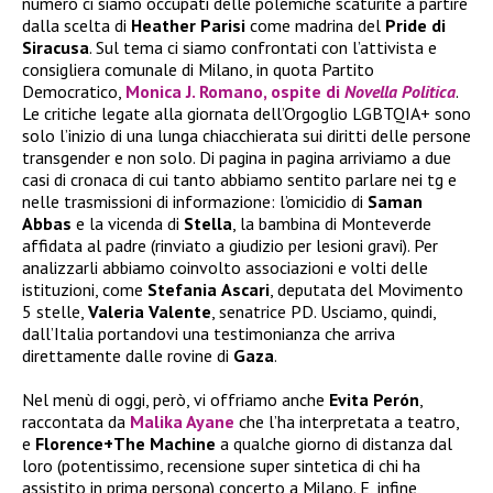
numero ci siamo occupati delle polemiche scaturite a partire
dalla scelta di
Heather
Parisi
come madrina del
Pride di
Siracusa
. Sul tema ci siamo confrontati con l’attivista e
consigliera comunale di Milano, in quota Partito
Democratico,
Monica J. Romano, ospite di
Novella Politica
.
Le critiche legate alla giornata dell’Orgoglio LGBTQIA+ sono
solo l’inizio di una lunga chiacchierata sui diritti delle persone
transgender e non solo. Di pagina in pagina arriviamo a due
casi di cronaca di cui tanto abbiamo sentito parlare nei tg e
nelle trasmissioni di informazione: l’omicidio di
Saman
Abbas
e la vicenda di
Stella
, la bambina di Monteverde
affidata al padre (rinviato a giudizio per lesioni gravi). Per
analizzarli abbiamo coinvolto associazioni e volti delle
istituzioni, come
Stefania
Ascari
, deputata del Movimento
5 stelle,
Valeria
Valente
, senatrice PD. Usciamo, quindi,
dall’Italia portandovi una testimonianza che arriva
direttamente dalle rovine di
Gaza
.
Nel menù di oggi, però, vi offriamo anche
Evita Perón
,
raccontata da
Malika Ayane
che l’ha interpretata a teatro,
e
Florence+The Machine
a qualche giorno di distanza dal
loro (potentissimo, recensione super sintetica di chi ha
assistito in prima persona) concerto a Milano. E, infine,