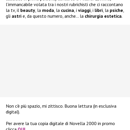
l’immancabile volata tra i nostri rubrichisti che ci raccontano
la tv, il
beauty
, la
moda
, la
cucina
, i
viaggi
, i
libri
, la
psiche
,
gli
astri
e, da questo numero, anche… la
chirurgia
estetica
.
Non c’è più spazio, mi zittisco. Buona lettura (in esclusiva
digital).
Per avere la tua copia digitale di Novella 2000 in promo
clicca
QUI