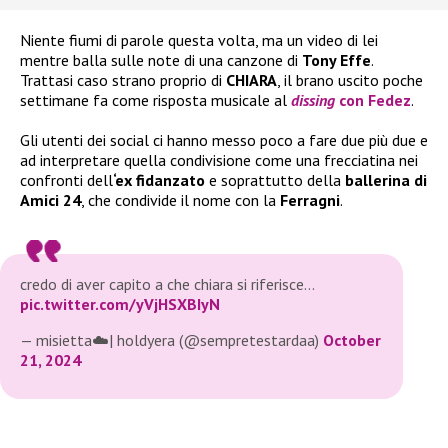
Niente fiumi di parole questa volta, ma un video di lei
mentre balla sulle note di una canzone di
Tony Effe
.
Trattasi caso strano proprio di
CHIARA
, il brano uscito poche
settimane fa come risposta musicale al
dissing
con
Fedez
.
Gli utenti dei social ci hanno messo poco a fare due più due e
ad interpretare quella condivisione come una frecciatina nei
confronti dell
‘ex fidanzato
e soprattutto della
ballerina di
Amici 24
, che condivide il nome con la
Ferragni
.
credo di aver capito a che chiara si riferisce…
pic.twitter.com/yVjHSXBIyN
— misietta☁️| holdyera (@sempretestardaa)
October
21, 2024