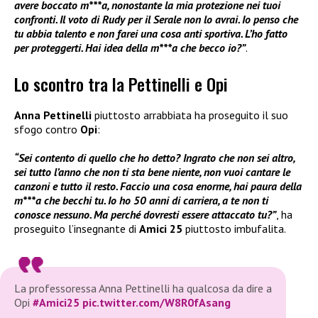
avere boccato m***a, nonostante la mia protezione nei tuoi
confronti. Il voto di Rudy per il Serale non lo avrai. Io penso che
tu abbia talento e non farei una cosa anti sportiva. L’ho fatto
per proteggerti. Hai idea della m***a che becco io?”
.
Lo scontro tra la Pettinelli e Opi
Anna Pettinelli
piuttosto arrabbiata ha proseguito il suo
sfogo contro
Opi
:
“Sei contento di quello che ho detto? Ingrato che non sei altro,
sei tutto l’anno che non ti sta bene niente, non vuoi cantare le
canzoni e tutto il resto. Faccio una cosa enorme, hai paura della
m***a che becchi tu. Io ho 50 anni di carriera, a te non ti
conosce nessuno. Ma perché dovresti essere attaccato tu?”
, ha
proseguito l’insegnante di
Amici 25
piuttosto imbufalita.
La professoressa Anna Pettinelli ha qualcosa da dire a
Opi
#Amici25
pic.twitter.com/W8R0fAsang