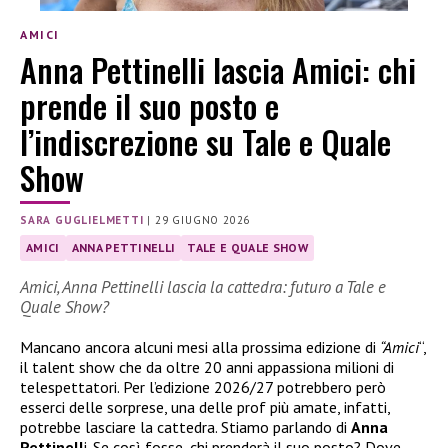
AMICI
Anna Pettinelli lascia Amici: chi
prende il suo posto e
l’indiscrezione su Tale e Quale
Show
SARA GUGLIELMETTI
|
29 GIUGNO 2026
AMICI
ANNA PETTINELLI
TALE E QUALE SHOW
Amici, Anna Pettinelli lascia la cattedra: futuro a Tale e
Quale Show?
Mancano ancora alcuni mesi alla prossima edizione di
“Amici
“,
il talent show che da oltre 20 anni appassiona milioni di
telespettatori. Per l’edizione 2026/27 potrebbero però
esserci delle sorprese, una delle prof più amate, infatti,
potrebbe lasciare la cattedra. Stiamo parlando di
Anna
Pettinell
i. Se così fosse, chi prenderà il suo posto? Dove