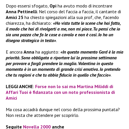
Dopo essersi sfogato,
Opi
ha avuto modo di incontrare
Anna Pettinelli
. Nel corso del faccia a faccia, il cantante di
Amici 25
ha chiesto spiegazioni alla sua prof, che, facendo
chiarezza, ha dichiarato:
«Ho visto tutte le scene che hai fatto,
il modo che hai di rivolgerti a me, non mi piace. Tu pensi che io
sia una pazza che fa le cose a cavolo e non è così. Io ho un
disegno strategico in testa»
.
E ancora
Anna
ha aggiunto:
«In questo momento Gard è la mia
priorità. Sono obbligata a riportare lui la prossima settimana
per provare a fargli prendere la maglia. Valentina in questo
momento è in un momento di grande crisi emotiva. Io pretendo
che tu ragioni e che tu abbia fiducia in quello che faccio»
.
LEGGI ANCHE
:
Forse non lo sai ma Martina Miliddi di
Affari Tuoi è fidanzata con un noto professionista di
Amici
Ma cosa accadrà dunque nel corso della prossima puntata?
Non resta che attendere per scoprirlo.
Seguite
Novella 2000
anche