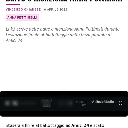
VINCENZO CHIANESE
|
6 APRILE 2025
ANNA PETTINELLI
Luk3 scrive delle barre e menziona Anna Pettinelli durante
l’esibizione finale al ballottaggio della terza puntata di
Amici 24
0:30 /
Ad
hub
Media
POWERED
1
/
2
3:35
BY
Stasera a finire al ballottaggio ad
Amici 24
è stato