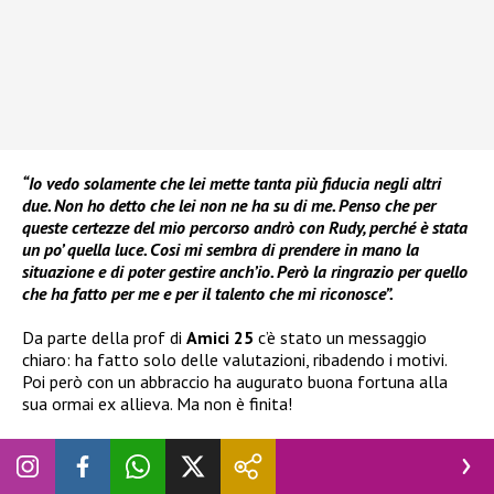
“Io vedo solamente che lei mette tanta più fiducia negli altri
due. Non ho detto che lei non ne ha su di me. Penso che per
queste certezze del mio percorso andrò con Rudy, perché è stata
un po’ quella luce. Cosi mi sembra di prendere in mano la
situazione e di poter gestire anch’io. Però la ringrazio per quello
che ha fatto per me e per il talento che mi riconosce”.
Da parte della prof di
Amici 25
c’è stato un messaggio
chiaro: ha fatto solo delle valutazioni, ribadendo i motivi.
Poi però con un abbraccio ha augurato buona fortuna alla
sua ormai ex allieva. Ma non è finita!
Ad Amici 25 Zerbi dà un ultimatum a Valentina:
andrà dalla Pettinelli?