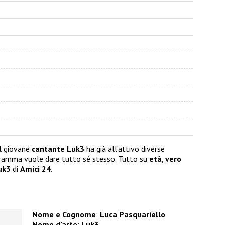
l giovane
cantante Luk3
ha già all’attivo diverse
gramma vuole dare tutto sé stesso. Tutto su
età
,
vero
uk3
di
Amici 24
.
Nome e Cognome
:
Luca Pasquariello
Nome d’arte
:
Luk3