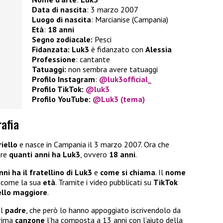
Data di nascita
: 3 marzo 2007
Luogo di nascita
: Marcianise (Campania)
Età
:
18 anni
Segno zodiacale:
Pesci
Fidanzata:
Luk3
è fidanzato con
Alessia
Professione
: cantante
Tatuaggi:
non sembra avere tatuaggi
Profilo Instagram
:
@luk3official_
Profilo TikTok:
@luk3
Profilo YouTube:
@Luk3 (tema)
rafia
iello
e nasce in Campania il 3 marzo 2007. Ora che
ire
quanti anni ha Luk3
, ovvero
18 anni
.
ni ha il fratellino di Luk3
e
come si chiama
. Il
nome
ì come la sua
età
. Tramite i video pubblicati su
TikTok
tello maggiore
.
il
padre
, che però lo hanno appoggiato iscrivendolo da
prima
canzone
l’ha composta a 13 anni con l’aiuto della