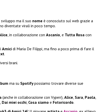
i sviluppo ma il suo
nome
è conosciuto sul web grazie a
no diventate virali in poco tempo.
Alice
, in collaborazione con
Ascanio
, e
Tutta Rosa
con
di
Amici
di Maria De Filippi, ma fino a poco prima di fare il
xt
.
versi brani.
lbum
ma su
Spotify
possiamo trovare diverse sue
a
(anche in collaborazione con Vyperr),
Alice
,
Sara
,
Paola
,
,
Dai miei occhi
,
Cosa siamo
e
Fotoricordo
.
Luk3 di Amici 24
? Il giovane
artista
e
Ascanio
, ex allievo