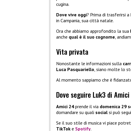
cugina.
Dove vive oggi
? Prima di trasferirsi a
in Campania, sua città natale.
Ora che abbiamo approfondito la sua
anche
qual è il suo cognome
, andia
Vita privata
Nonostante le informazioni sulla
carr
Luca Pasquariello
, siano molte lo st
Al momento sappiamo che è fidanzat
Dove seguire Luk3 di Amici
Amici 24
prende il via
domenica 29 s
domandare su quali
social
si può segu
Se il suo stile di musica vi piace potr
TikTok
e
Spotify
.