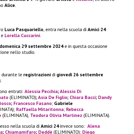
ano
Alice
.
ero
Luca Pasquariello
, entra nella scuola di
Amici 24
e
Lorella Cuccarini
.
domenica 29 settembre 2024
e in questa occasione
ione nello studio.
 durante le
registrazioni
di
giovedì 26 settembre
.
ono entrati:
Alessia Pecchia
;
Alessio Di
nato
(ELIMINATO)
;
Asia De Figlio
;
Chiara Bacci
;
Dandy
Bosco
;
Francesco Fasano
;
Gabriele
INATA);
Raffaella Mitaritonna
;
Rebecca
e
(ELIMINATA),
Teodora Olivia Martinez
(ELIMINATA).
resso nella scuola di
Amici 24
invece sono:
Alena
ca
;
Chiamamifaro
;
Deddè
(ELIMINATO);
Diego