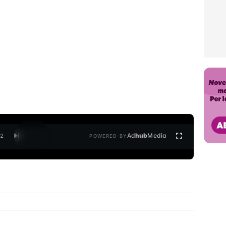
Ad
hub
Media
/
2
POWERED BY