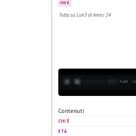
CHI È
Tutto su Luk3 di Amici 24
0:28 / 1:40
1
Contenuti
CHI È
ETÀ