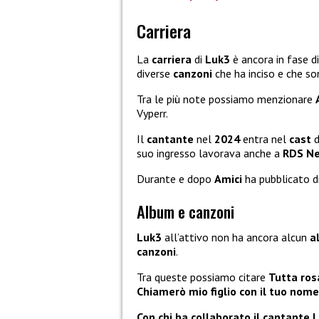
Carriera
La
carriera
di
Luk3
è ancora in fase d
diverse
canzoni
che ha inciso e che so
Tra le più note possiamo menzionare
Vyperr.
Il
cantante
nel
2024
entra nel
cast
suo ingresso lavorava anche a
RDS Ne
Durante e dopo
Amici
ha pubblicato di
Album e canzoni
Luk3
all’attivo non ha ancora alcun
a
canzoni
.
Tra queste possiamo citare
Tutta ros
Chiamerò mio figlio con il tuo nome
Con chi ha collaborato il cantante 