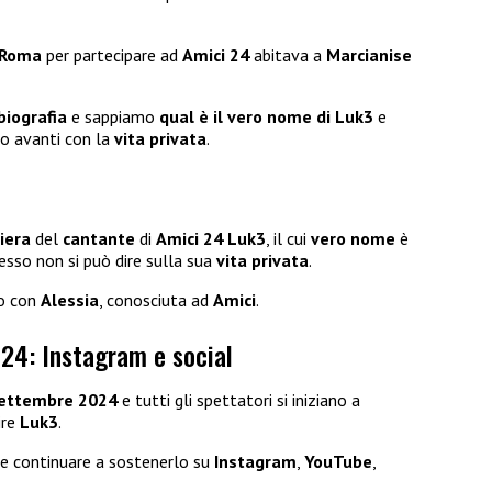
Roma
per partecipare ad
Amici 24
abitava a
Marcianise
biografia
e sappiamo
qual è il vero nome
di Luk3
e
mo avanti con la
vita privata
.
iera
del
cantante
di
Amici 24 Luk3
, il cui
vero nome
è
esso non si può dire sulla sua
vita privata
.
o con
Alessia
, conosciuta ad
Amici
.
 24: Instagram e social
ettembre 2024
e tutti gli spettatori si iniziano a
ire
Luk3
.
ete continuare a sostenerlo su
Instagram
,
YouTube
,