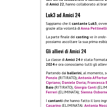
di
Amici 22
, hanno collaborato al br
Luk3 ad Amici 24
Sappiamo che il
cantante Luk3
, ovv
grazie alla volontà di
Anna Pettinelli
La parte finale dei
casting
va in onda
possiamo ascoltare la sua prima esibiz
Gli allievi di Amici 24
La classe di
Amici 24
è stata formata
2024
e ora conosciamo tutti gli allievi
Partendo dai
ballerini
, al momento, s
Ponzio
(RITIRATO)
;
Antonio Affortu
Cipriano
;
Daniele Doria
;
Francesca 
Baio
(RITIRATO),
Giorgia Conti
(ELIM
Ferreri
(ELIMINATA);
Sienna Osborn
I
cantanti
che hanno fatto il loro ing
Casarino
(ELIMINATA);
Antonia Noc