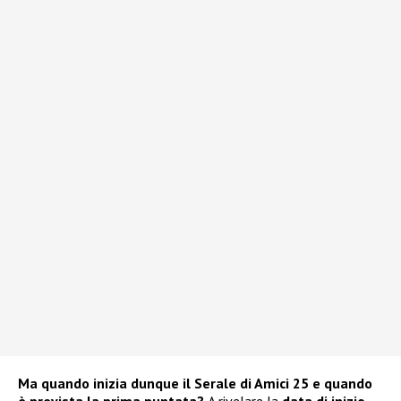
Ma quando inizia dunque il Serale di Amici 25 e quando
è prevista la prima puntata?
A rivelare la
data di inizio