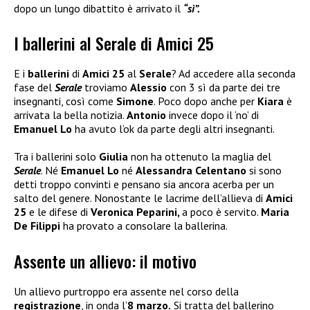
dopo un lungo dibattito è arrivato il
“sì”.
I ballerini al Serale di Amici 25
E i
ballerini
di
Amici 25
al
Serale
? Ad accedere alla seconda
fase del
Serale
troviamo
Alessio
con 3 sì da parte dei tre
insegnanti, così come
Simone
. Poco dopo anche per
Kiara
è
arrivata la bella notizia.
Antonio
invece dopo il ‘no’ di
Emanuel Lo
ha avuto l’ok da parte degli altri insegnanti.
Tra i ballerini solo
Giulia
non ha ottenuto la maglia del
Serale
. Né
Emanuel Lo
né
Alessandra Celentano
si sono
detti troppo convinti e pensano sia ancora acerba per un
salto del genere. Nonostante le lacrime dell’allieva di
Amici
25
e le difese di
Veronica Peparini,
a poco è servito.
Maria
De Filippi
ha provato a consolare la ballerina.
Assente un allievo: il motivo
Un allievo purtroppo era assente nel corso della
registrazione
, in onda l’
8 marzo.
Si tratta del ballerino