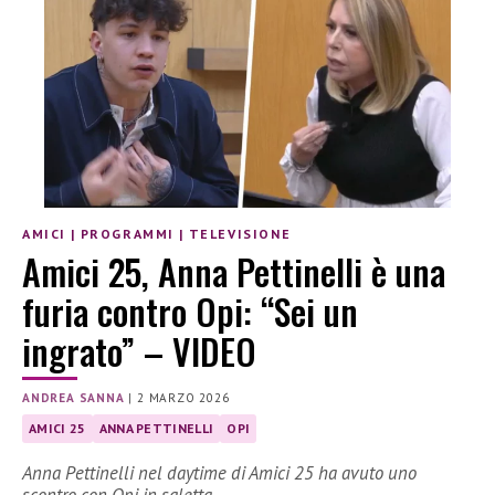
AMICI
|
PROGRAMMI
|
TELEVISIONE
Amici 25, Anna Pettinelli è una
furia contro Opi: “Sei un
ingrato” – VIDEO
ANDREA SANNA
|
2 MARZO 2026
AMICI 25
ANNA PETTINELLI
OPI
Anna Pettinelli nel daytime di Amici 25 ha avuto uno