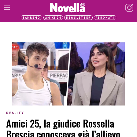
SANREMO
AMICI 24
NEWSLETTER
ABBONATI
REALITY
Amici 25, la giudice Rossella
Brescia conosceva già l’allievo