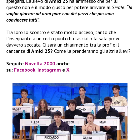
spiegarsi. L’allievo di
Amici 25
ha ammesso che per lui
questo non è il modo giusto per potere arrivare al
Serale
:
“Io
voglio giocare ad armi pare con dei pezzi che possano
convincere tutti”.
Tra loro lo scontro è stato molto acceso, tanto che
l’insegnante a un certo punto ha lasciato la sala prove
davvero seccata. Ci sarà un chiarimento tra la prof e il
cantante di
Amici 25?
Come la prenderanno gli altri allievi?
Seguite
Novella 2000
anche
su:
Facebook
,
Instagram
e
X
.