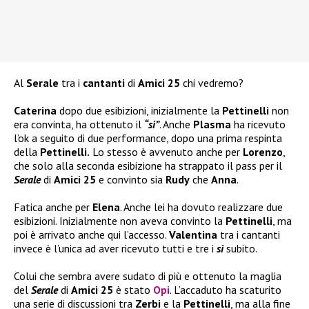
Al
Serale
tra i
cantanti
di
Amici 25
chi vedremo?
Caterina
dopo due esibizioni, inizialmente la
Pettinelli
non
era convinta, ha ottenuto il
“sì”
. Anche
Plasma
ha ricevuto
l’ok a seguito di due performance, dopo una prima respinta
della
Pettinelli.
Lo stesso è avvenuto anche per
Lorenzo
,
che solo alla seconda esibizione ha strappato il pass per il
Serale
di
Amici 25
e convinto sia
Rudy
che
Anna
.
Fatica anche per
Elena
. Anche lei ha dovuto realizzare due
esibizioni. Inizialmente non aveva convinto la
Pettinelli
, ma
poi è arrivato anche qui l’accesso.
Valentina
tra i cantanti
invece è l’unica ad aver ricevuto tutti e tre i
sì
subito.
Colui che sembra avere sudato di più e ottenuto la maglia
del
Serale
di
Amici 25
è stato
Opi
. L’accaduto ha scaturito
una serie di discussioni tra
Zerbi
e la
Pettinelli
, ma alla fine