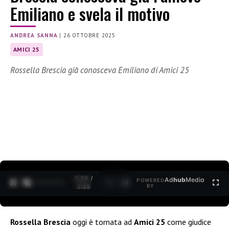
Emiliano e svela il motivo
ANDREA SANNA
|
26 OTTOBRE 2025
AMICI 25
Rossella Brescia già conosceva Emiliano di Amici 25
0:30 /
Ad
hub
Media
POWERED
1
/
2
3:35
BY
Rossella Brescia
oggi è tornata ad
Amici 25
come giudice