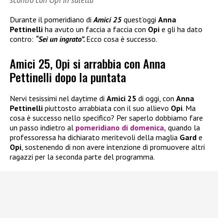
scontro con Opi in saletta
Durante il pomeridiano di
Amici 25
quest’oggi
Anna
Pettinelli
ha avuto un faccia a faccia con
Opi
e gli ha dato
contro:
“Sei un ingrato”.
Ecco cosa è successo.
Amici 25, Opi si arrabbia con Anna
Pettinelli dopo la puntata
Nervi tesissimi nel daytime di
Amici 25
di oggi, con
Anna
Pettinelli
piuttosto arrabbiata con il suo allievo
Opi
. Ma
cosa è successo nello specifico? Per saperlo dobbiamo fare
un passo indietro al
pomeridiano di domenica,
quando la
professoressa ha dichiarato meritevoli della maglia
Gard
e
Opi
, sostenendo di non avere intenzione di promuovere altri
ragazzi per la seconda parte del programma.