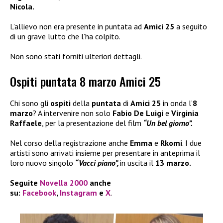
Nicola.
L’allievo non era presente in puntata ad
Amici 25
a seguito
di un grave lutto che l’ha colpito.
Non sono stati forniti ulteriori dettagli.
Ospiti puntata 8 marzo Amici 25
Chi sono gli
ospiti
della
puntata
di
Amici 25
in onda l’
8
marzo
? A intervenire non solo
Fabio De Luigi
e
Virginia
Raffaele
, per la presentazione del film
“Un bel giorno”.
Nel corso della registrazione anche
Emma
e
Rkomi
. I due
artisti sono arrivati insieme per presentare in anteprima il
loro nuovo singolo
“Vacci piano”,
in uscita il
13 marzo.
Seguite
Novella 2000
anche
su:
Facebook
,
Instagram
e
X
.