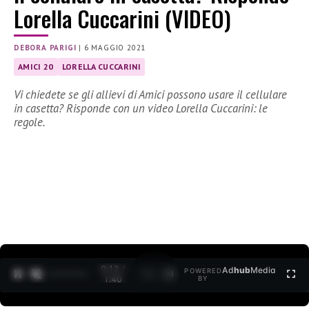
Lorella Cuccarini (VIDEO)
DEBORA PARIGI
|
6 MAGGIO 2021
AMICI 20
LORELLA CUCCARINI
Vi chiedete se gli allievi di Amici possono usare il cellulare
in casetta? Risponde con un video Lorella Cuccarini: le
regole.
0:12 /
Ad
hub
Media
POWERED
1
/
2
1:40
BY