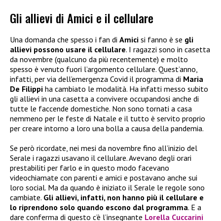
Gli allievi di Amici e il cellulare
Una domanda che spesso i fan di
Amici
si fanno è se
gli
allievi possono usare il cellulare
. I ragazzi sono in casetta
da novembre (qualcuno da più recentemente) e molto
spesso è venuto fuori l’argomento cellulare. Quest’anno,
infatti, per via dell’emergenza Covid il programma di
Maria
De Filippi
ha cambiato le modalità. Ha infatti messo subito
gli allievi in una casetta a convivere occupandosi anche di
tutte le faccende domestiche. Non sono tornati a casa
nemmeno per le feste di Natale e il tutto è servito proprio
per creare intorno a loro una bolla a causa della pandemia.
Se però ricordate, nei mesi da novembre fino all’inizio del
Serale i ragazzi usavano il cellulare. Avevano degli orari
prestabiliti per farlo e in questo modo facevano
videochiamate con parenti e amici e postavano anche sui
loro social. Ma da quando è iniziato il Serale le regole sono
cambiate.
Gli allievi, infatti, non hanno più il cellulare e
lo riprendono solo quando escono dal programma
. E a
dare conferma di questo c’è l’insegnante
Lorella Cuccarini