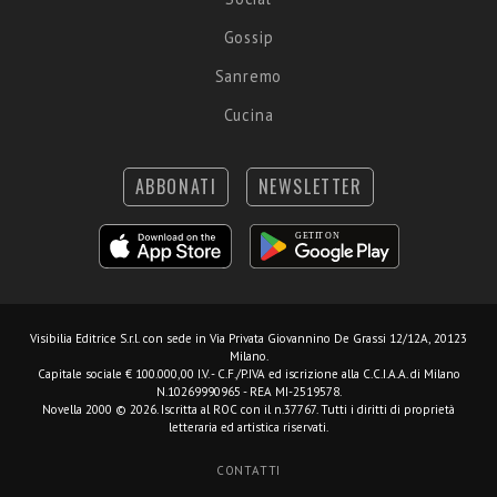
Gossip
Sanremo
Cucina
ABBONATI
NEWSLETTER
Visibilia Editrice S.r.l.
con sede in Via Privata Giovannino De Grassi 12/12A, 20123
Milano.
Capitale sociale € 100.000,00 I.V. - C.F./P.IVA ed iscrizione alla C.C.I.A.A. di Milano
N.10269990965 - REA MI-2519578.
Novella 2000 © 2026. Iscritta al ROC con il n.37767. Tutti i diritti di proprietà
letteraria ed artistica riservati.
CONTATTI