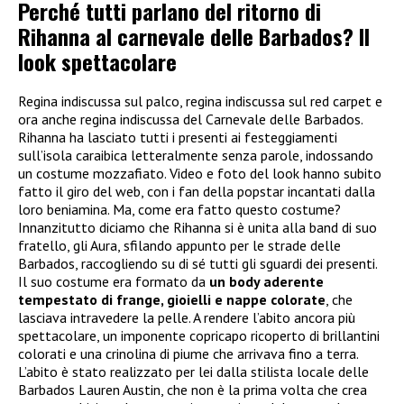
Perché tutti parlano del ritorno di
Rihanna al carnevale delle Barbados? Il
look spettacolare
Regina indiscussa sul palco, regina indiscussa sul red carpet e
ora anche regina indiscussa del Carnevale delle Barbados.
Rihanna ha lasciato tutti i presenti ai festeggiamenti
sull’isola caraibica letteralmente senza parole, indossando
un costume mozzafiato. Video e foto del look hanno subito
fatto il giro del web, con i fan della popstar incantati dalla
loro beniamina. Ma, come era fatto questo costume?
Innanzitutto diciamo che Rihanna si è unita alla band di suo
fratello, gli Aura, sfilando appunto per le strade delle
Barbados, raccogliendo su di sé tutti gli sguardi dei presenti.
Il suo costume era formato da
un body aderente
tempestato di frange, gioielli e nappe colorate
, che
lasciava intravedere la pelle. A rendere l’abito ancora più
spettacolare, un imponente copricapo ricoperto di brillantini
colorati e una crinolina di piume che arrivava fino a terra.
L’abito è stato realizzato per lei dalla stilista locale delle
Barbados Lauren Austin, che non è la prima volta che crea