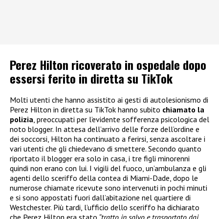
Perez Hilton ricoverato in ospedale dopo
essersi ferito in diretta su TikTok
Molti utenti che hanno assistito ai gesti di autolesionismo di
Perez Hilton in diretta su TikTok hanno subito
chiamato la
polizia
, preoccupati per l’evidente sofferenza psicologica del
noto blogger. In attesa dell’arrivo delle forze dell’ordine e
dei soccorsi, Hilton ha continuato a ferirsi, senza ascoltare i
vari utenti che gli chiedevano di smettere. Secondo quanto
riportato il blogger era solo in casa, i tre figli minorenni
quindi non erano con lui. I vigili del fuoco, un’ambulanza e gli
agenti dello sceriffo della contea di Miami-Dade, dopo le
numerose chiamate ricevute sono intervenuti in pochi minuti
e si sono appostati fuori dall’abitazione nel quartiere di
Westchester. Più tardi, l’ufficio dello sceriffo ha dichiarato
che Perez Hilton era stato
“tratto in salvo e trasportato dai