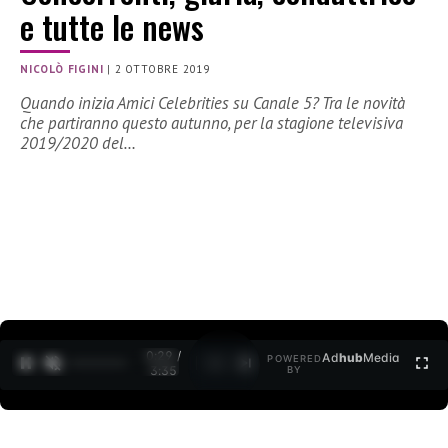
e tutte le news
NICOLÒ FIGINI
|
2 OTTOBRE 2019
Quando inizia Amici Celebrities su Canale 5? Tra le novità
che partiranno questo autunno, per la stagione televisiva
2019/2020 del…
0:30 /
Ad
hub
Media
POWERED
1
/
2
3:35
BY