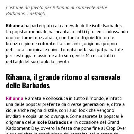
Costume da favola per Rihanna al carnevale delle
Barbados: i dettagli.
Rihanna
ha partecipato al carnevale delle isole Barbados.
La popstar mondiale ha incantato tutti i presenti indossando
uno costume mozzafiato, con tanto di gioielli in oro e
bronzo e piume colorate. La cantante, originaria proprio
dell’isola caraibica, è quindi tornata nella sua patria natale
per festeggiare assieme alla sua gente. Ma ecco tutti i
dettagli del suo look da favola.
Rihanna, il grande ritorno al carnevale
delle Barbados
Rihanna
è amata e conosciuta in tutto il mondo, è infatti
una delle popstar preferite da diverse generazioni e, oltre a
ciò, è anche regina di stile, con i suoi look che vengono
invidiati e copiai un pò ovunque. Come saprete la popstar è
originaria delle
isole Barbados
e, in occasione del Grand
Kadooment Day, ovvero la festa che pone fine al Crop Over
e che celebra la conclusione del raccolto della canna da