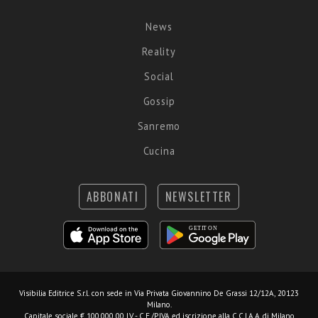
News
Reality
Social
Gossip
Sanremo
Cucina
ABBONATI
NEWSLETTER
Visibilia Editrice S.r.l.
con sede in Via Privata Giovannino De Grassi 12/12A, 20123
Milano.
Capitale sociale € 100.000,00 I.V. - C.F./P.IVA ed iscrizione alla C.C.I.A.A. di Milano