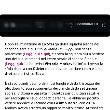
0:04 /
Ad
hub
Media
POWERED
1
/
2
1:40
BY
Dopo l’eliminazione di
Lo Strego
della squadra bianca nel
secondo serale di
Amici di Maria De Filippi
, non senza
polemiche (
Leggi qui
e
qui
), è stata la squadra blu a perdere
uno dei suoi elementi nel terzo serale di sabato 8 aprile
(
Leggi qui
). La ballerina
Vittoria Markov
ha infatti perso la
sfida diretta con
Oliviero
e ha dovuto lasciare team e il suo
direttore artistico
Elisa
.
È stato quindi il turno dei musi lunghi e della tristezza dei
blu, dopo lo scoraggiamento dei bianchi della settimana
scorsa: Vittoria è passata in casetta per gli ultimi saluti e
per raccogliere i suoi oggetti personali, e abbiamo potuto
vedere abbracci e lacrime con
Cosimo Barra
, con cui la
Markov aveva stretto un rapporto molto intimo. Atmosfera