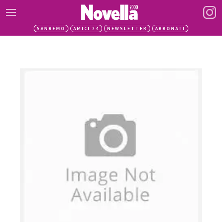
SANREMO
AMICI 24
NEWSLETTER
ABBONATI