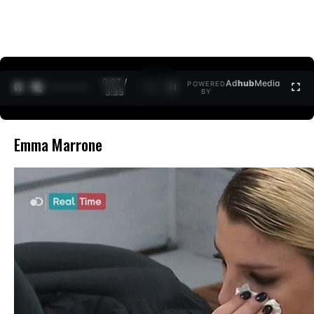
0:27 /
Ad
hub
Media
POWERED
1
/
2
3:35
BY
Emma Marrone