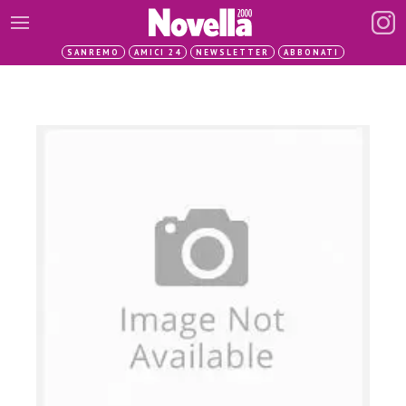
SANREMO
AMICI 24
NEWSLETTER
ABBONATI