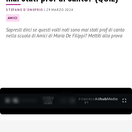
STEFANO D'ONOFRIO
|
29 MARZO 2024
AMICI
Sapresti dirci se questi volti noti sono mai stati prof di canto
nella scuola di Amici di Maria De Filippi? Mettiti alla prova
0:19 /
Ad
hub
Media
POWERED
1
/
2
3:35
BY