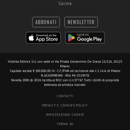
Cucina
ABBONATI
NEWSLETTER
Visibilia Editrice S.r.l.
con sede in Via Privata Giovannino De Grassi 12/12A, 20123
Milano.
Capitale sociale € 100.000,00 I.V. - C.F./P.IVA ed iscrizione alla C.C.I.A.A. di Milano
N.10269990965 - REA MI-2519578.
Novella 2000 © 2026. Iscritta al ROC con il n.37767. Tutti i diritti di proprietà
letteraria ed artistica riservati.
CONTATTI
PRIVACY E COOKIES POLICY
IMPOSTAZIONI COOKIE
TORNA SU