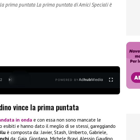
 la prima puntata La prima puntata di Amici Speciali è
Ad
hub
Media
/
2
POWERED BY
dino vince la prima puntata
andata in onda
e con essa non sono mancate le
ono esibiti e hanno dato il meglio di se stessi, gareggiando
Blu
è composta da: Javier, Stash, Umberto, Gabriele,
nchi
da: Gaia, Giordana, Michele Bravi, Alessio Gaudino,