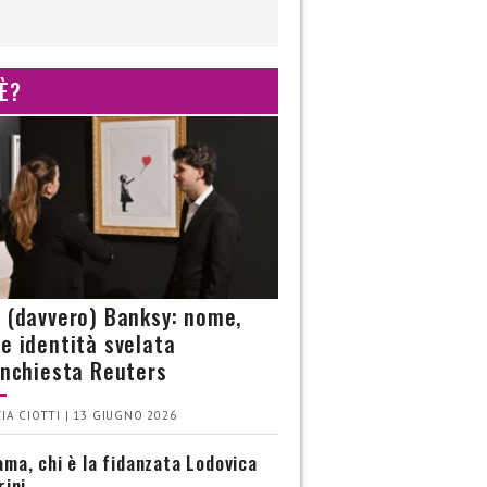
 È?
è (davvero) Banksy: nome,
 e identità svelata
’inchiesta Reuters
IA CIOTTI | 13 GIUGNO 2026
ma, chi è la fidanzata Lodovica
rini