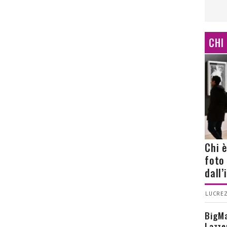
CHI
Chi 
foto
dall
LUCREZ
BigMa
Lazze