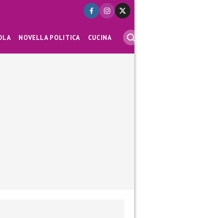
OLA
NOVELLA POLITICA
CUCINA