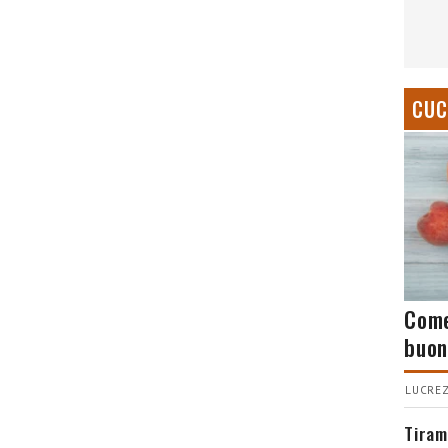
CUC
Come
buon
LUCREZ
Tiram