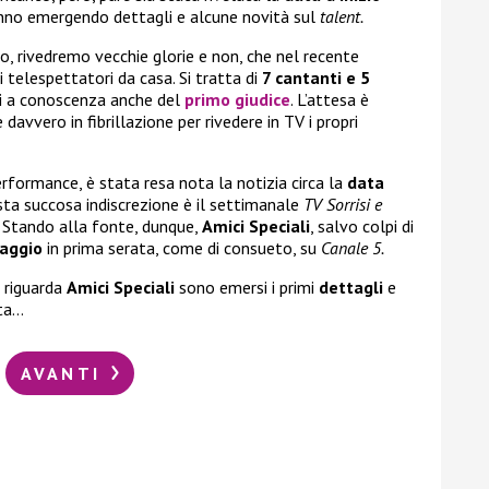
anno emergendo dettagli e alcune novità sul
talent.
o, rivedremo vecchie glorie e non, che nel recente
telespettatori da casa. Si tratta di
7 cantanti e 5
ti a conoscenza anche del
primo giudice
. L’attesa è
avvero in fibrillazione per rivedere in TV i propri
erformance, è stata resa nota la notizia circa la
data
ta succosa indiscrezione è il settimanale
TV Sorrisi e
Stando alla fonte, dunque,
Amici Speciali
, salvo colpi di
aggio
in prima serata, come di consueto, su
Canale 5.
e riguarda
Amici Speciali
sono emersi i primi
dettagli
e
tta…
AVANTI