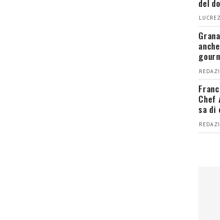
del d
LUCREZ
Grana
anche
gour
REDAZI
Franc
Chef 
sa di
REDAZI