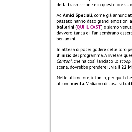
della trasmissione e in queste ore st
Ad
Amici Speciali
, come già annunciat
passato hanno dato grandi emozioni ai 
ballerini
(
QUI IL CAST
) e siamo venu
davvero tanta e i fan sembrano essere d
beniamini.
In attesa di poter godere delle loro p
d’inizio
del programma. A rivelare ques
Canzoni
, che ha così lanciato lo
scoop.
scena, dovrebbe prendere il via il
22 M
Nelle ultime ore, intanto, per quel ch
alcune
novità
. Vediamo di cosa si tra