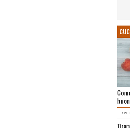
CUC
Come
buon
LUCREZ
Tiram