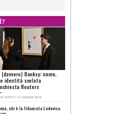
 È?
è (davvero) Banksy: nome,
 e identità svelata
’inchiesta Reuters
IA CIOTTI | 13 GIUGNO 2026
ma, chi è la fidanzata Lodovica
rini