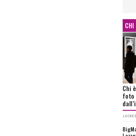
CHI
Chi 
foto
dall
LUCREZ
BigMa
Lazze