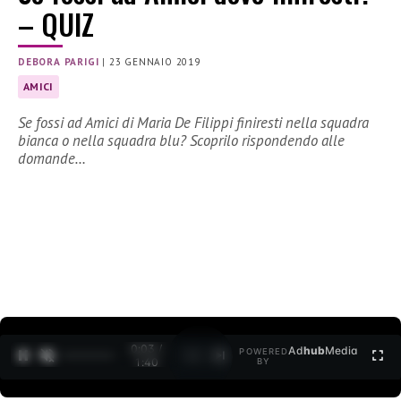
– QUIZ
DEBORA PARIGI
|
23 GENNAIO 2019
AMICI
Se fossi ad Amici di Maria De Filippi finiresti nella squadra
bianca o nella squadra blu? Scoprilo rispondendo alle
domande…
0:04 /
Ad
hub
Media
POWERED
1
/
2
1:40
BY