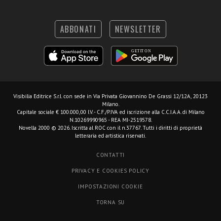
ABBONATI
NEWSLETTER
Visibilia Editrice S.r.l.
con sede in Via Privata Giovannino De Grassi 12/12A, 20123
Milano.
Capitale sociale € 100.000,00 I.V. - C.F./P.IVA ed iscrizione alla C.C.I.A.A. di Milano
N.10269990965 - REA MI-2519578.
Novella 2000 © 2026. Iscritta al ROC con il n.37767. Tutti i diritti di proprietà
letteraria ed artistica riservati.
CONTATTI
PRIVACY E COOKIES POLICY
IMPOSTAZIONI COOKIE
TORNA SU