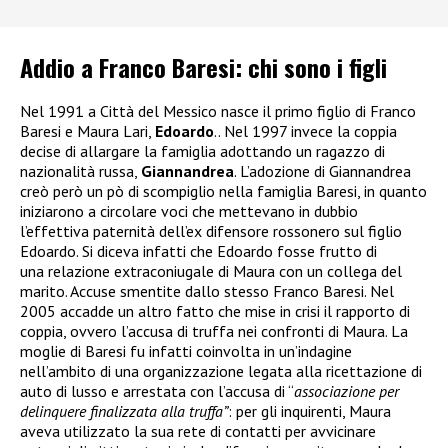
Addio a Franco Baresi: chi sono i figli
Nel 1991 a Città del Messico nasce il primo figlio di Franco
Baresi e Maura Lari,
Edoardo
.. Nel 1997 invece la coppia
decise di allargare la famiglia adottando un ragazzo di
nazionalità russa,
Giannandrea
. L’adozione di Giannandrea
creò però un pò di scompiglio nella famiglia Baresi, in quanto
iniziarono a circolare voci che mettevano in dubbio
l’effettiva paternità dell’ex difensore rossonero sul figlio
Edoardo. Si diceva infatti che Edoardo fosse frutto di
una relazione extraconiugale di Maura con un collega del
marito. Accuse smentite dallo stesso Franco Baresi. Nel
2005 accadde un altro fatto che mise in crisi il rapporto di
coppia, ovvero l’accusa di truffa nei confronti di Maura. La
moglie di Baresi fu infatti coinvolta in un’indagine
nell’ambito di una organizzazione legata alla ricettazione di
auto di lusso e arrestata
con l’accusa di “
associazione per
delinquere finalizzata alla truffa”
: per gli inquirenti, Maura
aveva utilizzato la sua rete di contatti per avvicinare