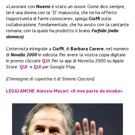
«Lavorare con
Noemi
è stato un onore. Come dico sempre,
lei è una donna con la “D” maiuscola, che mi ha offerto
l’opportunità di farmi conoscere», spiega
Cioffi
sulla
collaborazione, fondamentale, che ha avuto con la cantante
romana, con la quale ha prodotto il brano
Farfalle (nello
stomaco)
.
L’intervista integrale a
Cioffi
, di
Barbara Carere
, nel numero
di
Novella 2000
in edicola. Per avere la vostra copia digitale
in promo cliccate
QUI
. Per la app di Novella 2000 su Apple
Store
QUI
e
QUI
per Google Play.
(l’immagine di copertina è di Simone Cascioni)
LEGGI ANCHE: Alessia Macari: «Il mio parto da incubo»