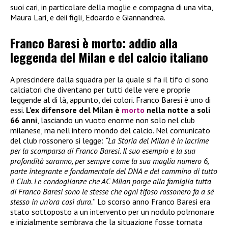
suoi cari, in particolare della moglie e compagna di una vita,
Maura Lari, e deii figli, Edoardo e Giannandrea.
Franco Baresi è morto: addio alla
leggenda del Milan e del calcio italiano
A prescindere dalla squadra per la quale si fa il tifo ci sono
calciatori che diventano per tutti delle vere e proprie
leggende al di là, appunto, dei colori. Franco Baresi è uno di
essi.
L’ex difensore del Milan è
morto
nella notte a soli
66 anni
, lasciando un vuoto enorme non solo nel club
milanese, ma nell’intero mondo del calcio. Nel comunicato
del club rossonero si legge:
“La Storia del Milan è in lacrime
per la scomparsa di Franco Baresi. Il suo esempio e la sua
profondità saranno, per sempre come la sua maglia numero 6,
parte integrante e fondamentale del DNA e del cammino di tutto
il Club. Le condoglianze che AC Milan porge alla famiglia tutta
di Franco Baresi sono le stesse che ogni tifoso rossonero fa a sé
stesso in un’ora così dura.
” Lo scorso anno Franco Baresi era
stato sottoposto a un intervento per un nodulo polmonare
e inizialmente sembrava che la situazione fosse tornata