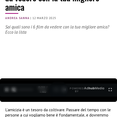
amica
ANDREA SANNA
|
12 MARZO 2025
Sai quali sono i 6 film da vedere con la tua migliore amica?
Ecco la lista
0:30 /
Ad
hub
Media
POWERED
1
/
2
1:40
BY
L’amicizia è un tesoro da coltivare. Passare del tempo con le
persone a cui vogliamo bene è fondamentale, e dovremmo