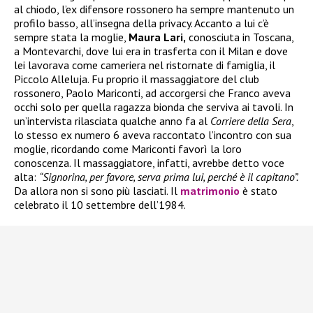
al chiodo, l’ex difensore rossonero ha sempre mantenuto un
profilo basso, all’insegna della privacy. Accanto a lui c’è
sempre stata la moglie,
Maura Lari,
conosciuta in Toscana,
a Montevarchi, dove lui era in trasferta con il Milan e dove
lei lavorava come cameriera nel ristornate di famiglia, il
Piccolo Alleluja. Fu proprio il massaggiatore del club
rossonero, Paolo Mariconti, ad accorgersi che Franco aveva
occhi solo per quella ragazza bionda che serviva ai tavoli. In
un’intervista rilasciata qualche anno fa al
Corriere della Sera
,
lo stesso ex numero 6 aveva raccontato l’incontro con sua
moglie, ricordando come Mariconti favorì la loro
conoscenza. Il massaggiatore, infatti, avrebbe detto voce
alta:
“Signorina, per favore, serva prima lui, perché è il capitano”.
Da allora non si sono più lasciati. Il
matrimonio
è stato
celebrato il 10 settembre dell’1984.