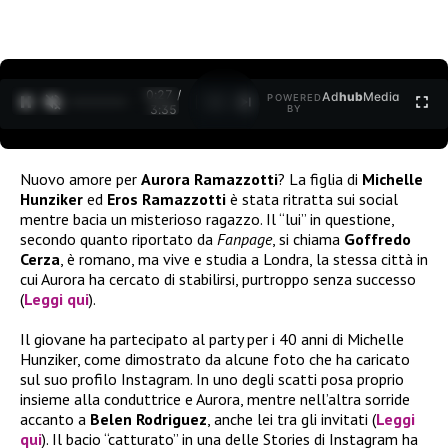
0:27 /
Ad
hub
Media
POWERED
1
/
2
3:35
BY
Nuovo amore per
Aurora Ramazzotti
? La figlia di
Michelle
Hunziker
ed
Eros Ramazzotti
è stata ritratta sui social
mentre bacia un misterioso ragazzo. Il “lui” in questione,
secondo quanto riportato da
Fanpage
, si chiama
Goffredo
Cerza
, è romano, ma vive e studia a Londra, la stessa città in
cui Aurora ha cercato di stabilirsi, purtroppo senza successo
(
Leggi qui
).
Il giovane ha partecipato al party per i 40 anni di Michelle
Hunziker, come dimostrato da alcune foto che ha caricato
sul suo profilo Instagram. In uno degli scatti posa proprio
insieme alla conduttrice e Aurora, mentre nell’altra sorride
accanto a
Belen Rodriguez
, anche lei tra gli invitati (
Leggi
qui
). Il bacio “catturato” in una delle Stories di Instagram ha