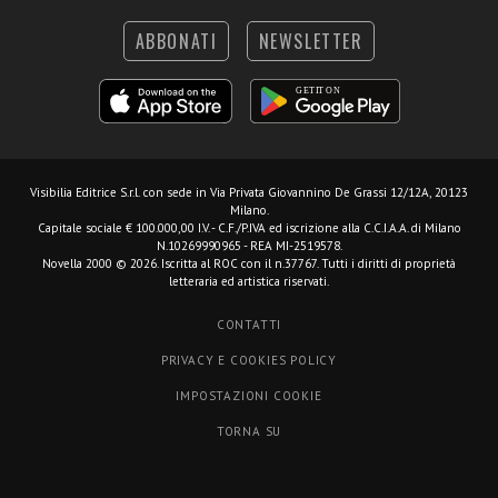
ABBONATI
NEWSLETTER
Visibilia Editrice S.r.l.
con sede in Via Privata Giovannino De Grassi 12/12A, 20123
Milano.
Capitale sociale € 100.000,00 I.V. - C.F./P.IVA ed iscrizione alla C.C.I.A.A. di Milano
N.10269990965 - REA MI-2519578.
Novella 2000 © 2026. Iscritta al ROC con il n.37767. Tutti i diritti di proprietà
letteraria ed artistica riservati.
CONTATTI
PRIVACY E COOKIES POLICY
IMPOSTAZIONI COOKIE
TORNA SU