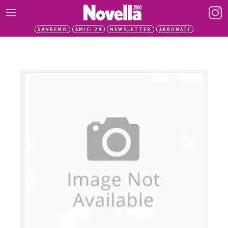
SANREMO
AMICI 24
NEWSLETTER
ABBONATI