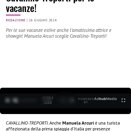
vacanze!
REDAZIONE
|
26 GIUGNO 2024
Per le sue vacanze estive anche l’amatissima attrice e
showgirl Manuela Arcuri sceglie Cavallino-Treporti!
0:20 /
Ad
hub
Media
POWERED
1
/
2
3:35
BY
CAVALLINO-TREPORTI.
Anche
Manuela Arcuri
è una turista
affezionata della prima spiaggia d’Italia per presenze