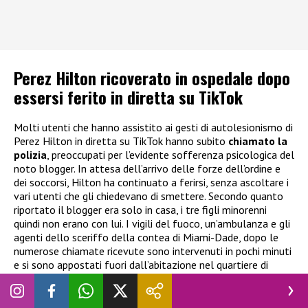
Perez Hilton ricoverato in ospedale dopo
essersi ferito in diretta su TikTok
Molti utenti che hanno assistito ai gesti di autolesionismo di
Perez Hilton in diretta su TikTok hanno subito
chiamato la
polizia
, preoccupati per l’evidente sofferenza psicologica del
noto blogger. In attesa dell’arrivo delle forze dell’ordine e
dei soccorsi, Hilton ha continuato a ferirsi, senza ascoltare i
vari utenti che gli chiedevano di smettere. Secondo quanto
riportato il blogger era solo in casa, i tre figli minorenni
quindi non erano con lui. I vigili del fuoco, un’ambulanza e gli
agenti dello sceriffo della contea di Miami-Dade, dopo le
numerose chiamate ricevute sono intervenuti in pochi minuti
e si sono appostati fuori dall’abitazione nel quartiere di
Westchester. Più tardi, l’ufficio dello sceriffo ha dichiarato
che Perez Hilton era stato
“tratto in salvo e trasportato dai
vigili del fuoco di Miami-Dade
in un
ospedale
locale,
dove sta