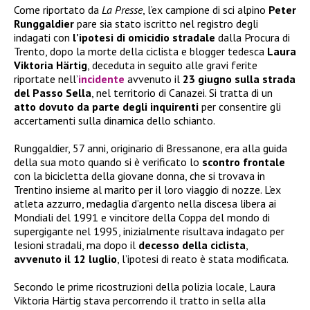
Come riportato da
La Presse
, l’ex campione di sci alpino
Peter
Runggaldier
pare sia stato iscritto nel registro degli
indagati con
l’ipotesi di omicidio stradale
dalla Procura di
Trento, dopo la morte della ciclista e blogger tedesca
Laura
Viktoria Härtig
, deceduta in seguito alle gravi ferite
riportate nell’
incidente
avvenuto il
23 giugno sulla strada
del Passo Sella
, nel territorio di Canazei. Si tratta di un
atto dovuto da parte degli inquirenti
per consentire gli
accertamenti sulla dinamica dello schianto.
Runggaldier, 57 anni, originario di Bressanone, era alla guida
della sua moto quando si è verificato lo
scontro frontale
con la bicicletta della giovane donna, che si trovava in
Trentino insieme al marito per il loro viaggio di nozze. L’ex
atleta azzurro, medaglia d’argento nella discesa libera ai
Mondiali del 1991 e vincitore della Coppa del mondo di
supergigante nel 1995, inizialmente risultava indagato per
lesioni stradali, ma dopo il
decesso della ciclista
,
avvenuto il 12 luglio
, l’ipotesi di reato è stata modificata.
Secondo le prime ricostruzioni della polizia locale, Laura
Viktoria Härtig stava percorrendo il tratto in sella alla